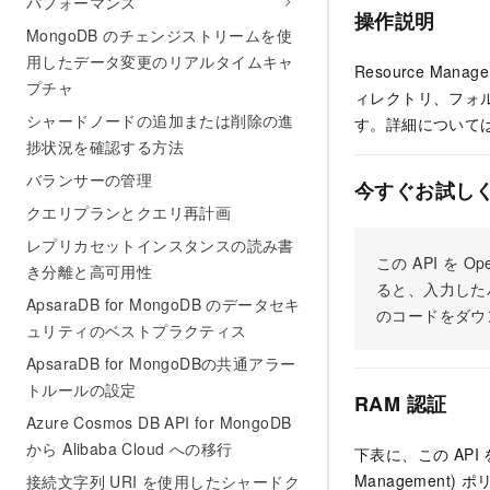
パフォーマンス
操作説明
MongoDB のチェンジストリームを使
用したデータ変更のリアルタイムキャ
Resource M
プチャ
ィレクトリ、フォ
シャードノードの追加または削除の進
す。詳細について
捗状況を確認する方法
バランサーの管理
今すぐお試し
クエリプランとクエリ再計画
レプリカセットインスタンスの読み書
この API を
き分離と高可用性
ると、入力した
ApsaraDB for MongoDB のデータセキ
のコードをダウ
ュリティのベストプラクティス
ApsaraDB for MongoDBの共通アラー
トルールの設定
RAM 認証
Azure Cosmos DB API for MongoDB
から Alibaba Cloud への移行
下表に、この API
Managemen
接続文字列 URI を使用したシャードク