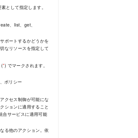
要素として指定します。
、list、get、
をサポートするかどうかを
適切なリソースを指定して
(
*
) でマークされます。
れ、ポリシー
なアクセス制御が可能にな
アクションに適用すること
M 統合サービスに適用可能
となる他のアクション。依
。