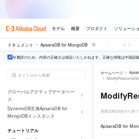
バー
ログ管理
MongoDB の AI 機能
データ移行と同期
データのバックアップとリカバリ
ドキュメント
ApsaraDB for MongoDB
イベント管理
AI 翻訳のため、内容の正確さは保証いたしかねます。正確な情報は中国語
パフォーマンス診断と最適化のた
めのCloudDBA
Apsa
ホームページ
ゾーンディザスタリカバリソリュ
ModifyResourceGr
ーション
グローバルアクティブデータベー
ModifyRe
ス
DynamoDB互換ApsaraDB for
更新日時
2026-01-26 1
MongoDBインスタンス
ApsaraDB f
チュートリアル