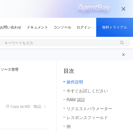
キーワードを入力
リソース管理
目次
（1, M）
操作説明
今すぐお試しください
RAM 認証
Copy as MD
製品
リクエストパラメーター
レスポンスフィールド
例