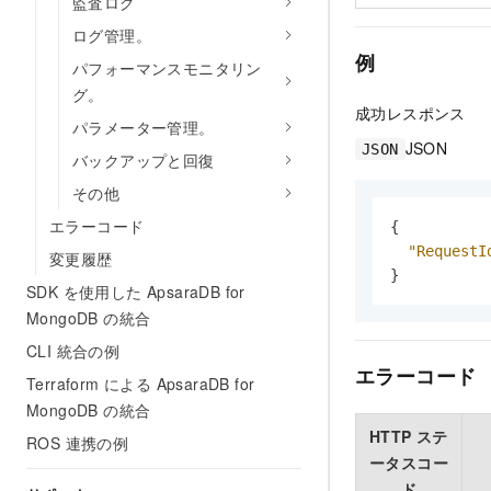
監査ログ
ログ管理。
例
パフォーマンスモニタリン
グ。
成功レスポンス
パラメーター管理。
JSON
JSON
バックアップと回復
その他
エラーコード
{
"RequestI
変更履歴
}
SDK を使用した ApsaraDB for
MongoDB の統合
CLI 統合の例
エラーコード
Terraform による ApsaraDB for
MongoDB の統合
HTTP ステ
ROS 連携の例
ータスコー
ド