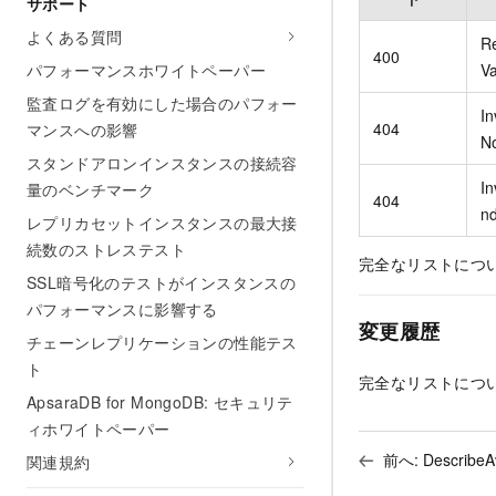
サポート
よくある質問
R
400
Va
パフォーマンスホワイトペーパー
監査ログを有効にした場合のパフォー
In
404
マンスへの影響
N
スタンドアロンインスタンスの接続容
In
量のベンチマーク
404
n
レプリカセットインスタンスの最大接
続数のストレステスト
完全なリストにつ
SSL暗号化のテストがインスタンスの
パフォーマンスに影響する
変更履歴
チェーンレプリケーションの性能テス
ト
完全なリストにつ
ApsaraDB for MongoDB: セキュリテ
ィホワイトペーパー
前へ:
DescribeAv
関連規約