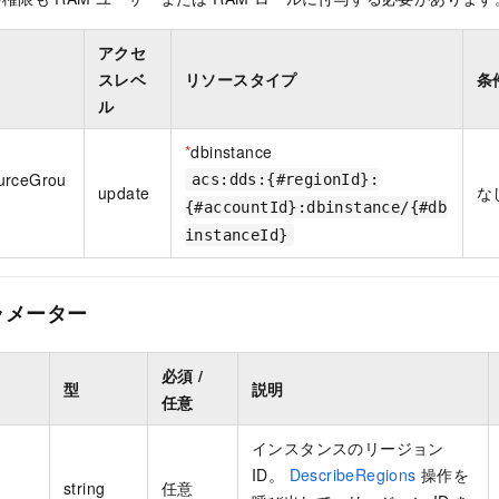
アクセ
スレベ
リソースタイプ
条
ル
*
dbinstance
urceGrou
acs:dds:{#regionId}:
update
な
{#accountId}:dbinstance/{#db
instanceId}
ラメーター
必須 /
型
説明
任意
インスタンスのリージョン
ID。
DescribeRegions
操作を
string
任意