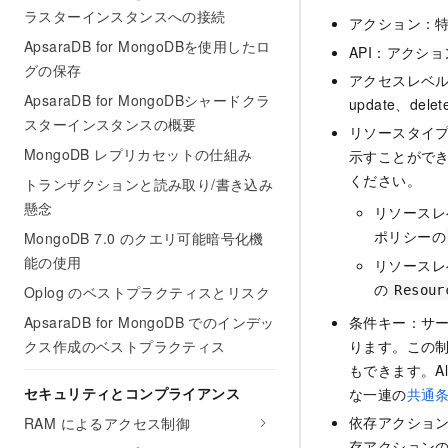
ラスターインスタンスへの接続
アクション：
ApsaraDB for MongoDBを使用したロ
API：アクシ
グの保存
アクセスレベル：
ApsaraDB for MongoDBシャードクラ
update、dele
スターインスタンスの概要
リソースタイ
MongoDB レプリカセットの仕組み
示すことがで
ください。
トランザクションと読み取り/書き込み
懸念
リソースレ
ポリシーの
MongoDB 7.0 のクエリ可能暗号化機
能の使用
リソースレ
の
Oplog のベストプラクティスとリスク
Resour
ApsaraDB for MongoDB でのインデッ
条件キー：サ
クス作成のベストプラクティス
ります。この
もできます。Al
セキュリティとコンプライアンス
な一連の
共通
依存アクショ
RAM によるアクセス制御
存アクションの