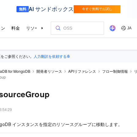
版をご参照ください。
人力翻訳を依頼する
raDB for MongoDB
開発者リソース
APIリファレンス
フロー制御情報
oup
sourceGroup
3:54:29
or MongoDB インスタンスを指定のリソースグループに移動します。