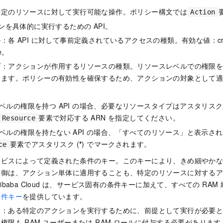
特定のリソースに対して実行可能な操作。ポリシー構文では
Action
ョンを具体的に実行するための API。
各 API に対して事前定義されているアクセスの種類。有効な値：create
te。
プ：アクションが作用するリソースの種類。リソースレベルでの権限
きます。ポリシーの有効性を確保するため、アクションの対象として
ベルの権限を持つ API の場合、必要なリソースタイプはアスタリスク 
要素で対応する ARN を指定してください。
Resource
ベルの権限を持たない API の場合、「すべてのリソース」と表示さ
要素でアスタリスク (
*
) でマークされます。
ce
ービスによって定義された条件のキー。このキーにより、きめ細やか
制御は、アクション単体に適用することも、特定のリソースに対する
ibaba Cloud は、サービス固有の条件キーに加えて、すべての RA
条件キー
を提供しています。
ン：ある特定のアクションを実行するために、前提として実行が必要
権限も RAM ユーザーまたは RAM ロールに付与する必要があります