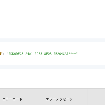
d"
:
"5DD0DEC3-24A1-5268-8E0B-5B264CA1****"
エラーコード
エラーメッセージ