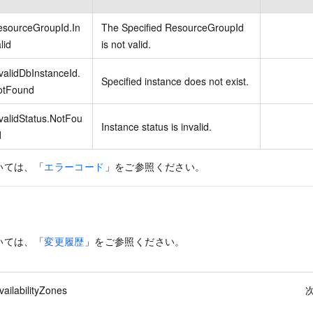
esourceGroupId.In
The Specified ResourceGroupId
lid
is not valid.
validDbInstanceId.
Specified instance does not exist.
otFound
validStatus.NotFou
Instance status is invalid.
d
いては、「
エラーコード
」をご参照ください。
いては、「
変更履歴
」をご参照ください。
ailabilityZones