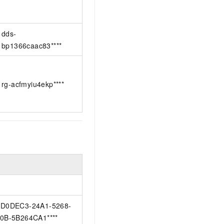
dds-
bp1366caac83****
rg-acfmyiu4ekp****
D0DEC3-24A1-5268-
0B-5B264CA1****