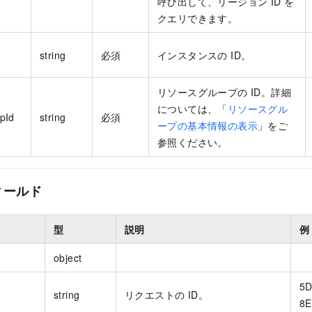
呼び出して、リージョン ID を
クエリできます。
string
必須
インスタンスの ID。
リソースグループの ID。詳細
については、「
リソースグル
pId
string
必須
ープの基本情報の表示
」をご
参照ください。
ィールド
型
説明
例
object
5D
string
リクエストの ID。
8E