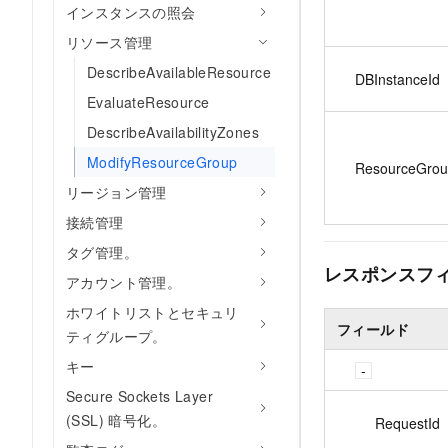
インスタンスの照会
リソース管理
DescribeAvailableResource
DBInstanceId
EvaluateResource
DescribeAvailabilityZones
ModifyResourceGroup
ResourceGrou
リージョン管理
接続管理
タグ管理。
レスポンスフ
アカウント管理。
ホワイトリストとセキュリ
フィールド
ティグループ。
キー
Secure Sockets Layer
(SSL) 暗号化。
RequestId