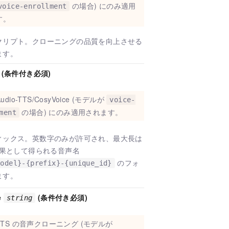
の場合) にのみ適用
voice-enrollment
す。
クリプト。クローニングの品質を向上させる
ます。
(条件付き必須)
Audio-TTS/CosyVoice (モデルが
voice-
の場合) にのみ適用されます。
ment
ィックス。英数字のみが許可され、最大長は
結果として得られる音声名
のフォ
model}-{prefix}-{unique_id}
ます。
e
(条件付き必須)
string
-TTS の音声クローニング (モデルが