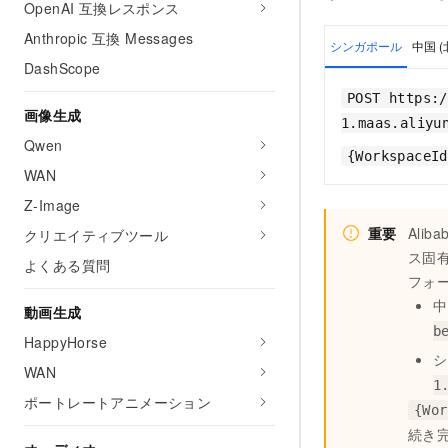
OpenAI 互換レスポンス
Anthropic 互換 Messages
シンガポール
中国 (
DashScope
POST https:/
画像生成
1.maas.aliyu
Qwen
{WorkspaceId
WAN
Z-Image
重要
Ali
クリエイティブツール
ス固
よくある質問
フォ
中
動画生成
b
HappyHorse
シ
WAN
1
ポートレートアニメーション
{Wor
続き