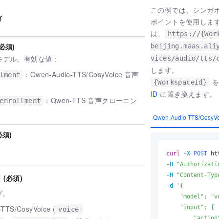
この例では、シンガ
ィ
ポイントを使用しま
は、
https://{Wor
(必須)
beijing.maas.ali
モデル。有効な値：
vices/audio/tts/
します。
：Qwen-Audio-TTS/CosyVoice 音声
lment
を
{WorkspaceId}
。
ID
に置き換えます。
：Qwen-TTS 音声クローニン
enrollment
Qwen-Audio-TTS/Co
必須)
。
curl
-X 
POST
 ht
-H
"Authorizati
-H
"Content-Typ
(必須)
-d
'{

プ。
    "model": "v
TTS/CosyVoice (
    "input": {

voice-
        "action