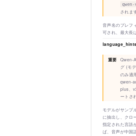
qwen-
されま
音声名のプレフ
可され、最大長は
language_hint
重要
Qwen-
グ (モ
のみ適
qwen-au
plus、v
ートさ
モデルがサンプ
に抽出し、クロ
指定された言語が
ば、音声が中国