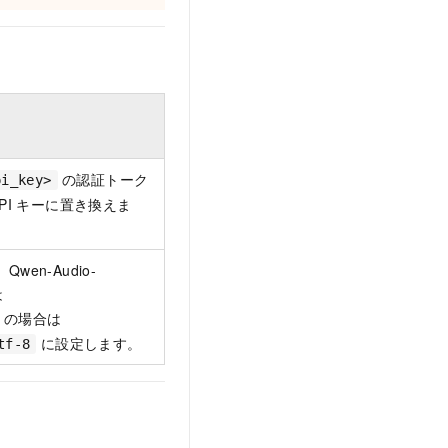
の認証トーク
pi_key>
PI キーに置き換えま
en-Audio-
は
x の場合は
に設定します。
tf-8