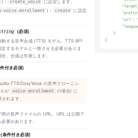
)：
に設定します。
create_voice
        "target
)：
に設定
n-voice-enrollment
create
        "prefix
        "url": 
        "langua
(必須)
string
    }

する音声合成 (TTS) モデル。TTS API
}'
指定するモデルと一致させる必要がありま
場合、合成は失敗します。
条件付き必須)
Audio-TTS/CosyVoice の音声クローニン
デルが
の場合) に
voice-enrollment
用されます。
用の音声ファイルの URL。URL は公開ア
る必要があります。
(条件付き必須)