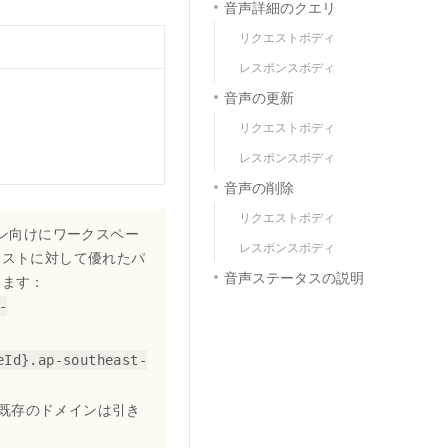
音声詳細のクエリ
リクエストボディ
レスポンスボディ
音声の更新
リクエストボディ
レスポンスボディ
音声の削除
リクエストボディ
リージョン向けにワークスペー
レスポンスボディ
エストに対して優れたパ
音声ステータスの説明
します：
-
eId}.ap-southeast-
既存のドメインは引き