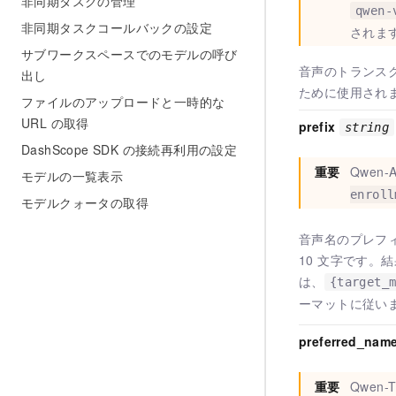
非同期タスクの管理
qwen-
非同期タスクコールバックの設定
されま
サブワークスペースでのモデルの呼び
音声のトランス
出し
ために使用され
ファイルのアップロードと一時的な
URL の取得
prefix
string
DashScope SDK の接続再利用の設定
重要
Qwen-
モデルの一覧表示
enroll
モデルクォータの取得
音声名のプレフ
10 文字です。
は、
{target_
ーマットに従い
preferred_nam
重要
Qwen