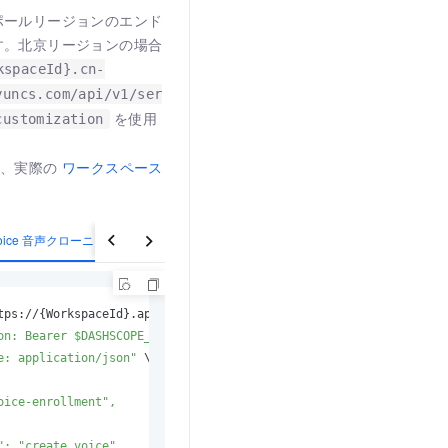
ポールリージョンのエンド
す。北京リージョンの場合
kspaceId}.cn-
yuncs.com/api/v1/ser
を使用
customization
、実際の
ワークスペース
syVoice 音声クローニング
Qwen-TTS 音声クローニング
tps://{WorkspaceId}.ap
-southeast-1.maas.aliyuncs.com/api/v1/serv
on: Bearer $DASHSCOPE_API_KEY"
e: application/json"
oice-enrollment",

": "create_voice",
