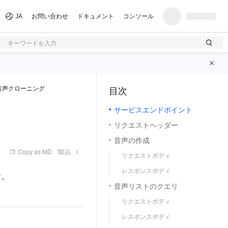
デル)
開発者リソース (アプリケーション)
キーワードを入力
音声クローニング
目次
（1, M）
サービスエンドポイント
リクエストヘッダー
音声の作成
Copy as MD
製品
リクエストボディ
レスポンスボディ
す。
音声リストのクエリ
リクエストボディ
レスポンスボディ