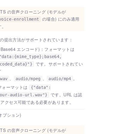
-TTS の音声クローニング (モデルが
の場合) にのみ適用
voice-enrollment
す。
つの提出方法がサポートされています：
 (Base64 エンコード)：フォーマットは
"data:{mime_type};base64,
です。サポートされてい
coded_data}"}
イ
、
、
。
/wav
audio/mpeg
audio/mp4
：フォーマットは
{"data":
です。URL は認
our-audio-url.wav"}
開アクセス可能である必要があります。
(オプション)
-TTS の音声クローニング (モデルが