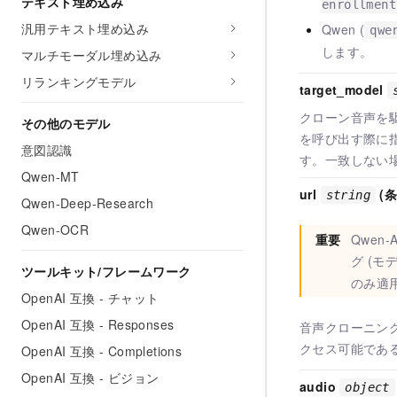
テキスト埋め込み
enrollment
汎用テキスト埋め込み
Qwen (
qwe
します。
マルチモーダル埋め込み
リランキングモデル
target_model
クローン音声を駆動
その他のモデル
を呼び出す際に
意図認識
す。一致しない
Qwen-MT
url
(
string
Qwen-Deep-Research
Qwen-OCR
重要
Qwen-
グ (モ
ツールキット/フレームワーク
のみ適
OpenAI 互換 - チャット
OpenAI 互換 - Responses
音声クローニング
クセス可能であ
OpenAI 互換 - Completions
OpenAI 互換 - ビジョン
audio
object