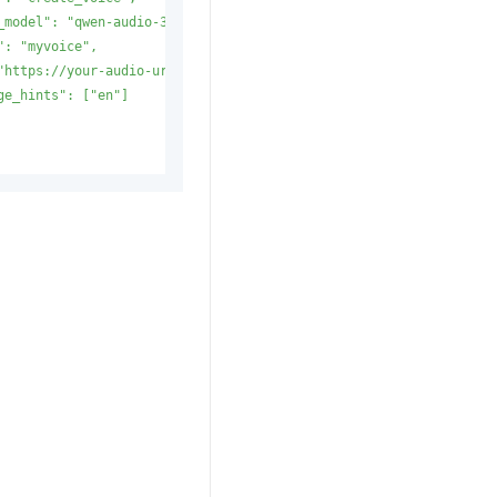
_model": "qwen-audio-3.0-tts-flash",

": "myvoice",

"https://your-audio-url.wav",

ge_hints": ["en"]
