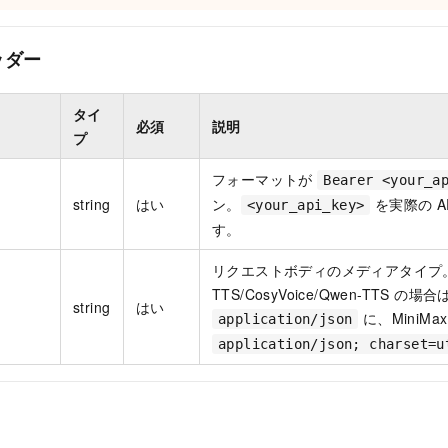
ッダー
タイ
必須
説明
プ
フォーマットが
Bearer <your_a
string
はい
ン。
を実際の A
<your_api_key>
す。
リクエストボディのメディアタイプ。Qw
TTS/CosyVoice/Qwen-TTS の場合
string
はい
に、MiniMa
application/json
application/json; charset=u