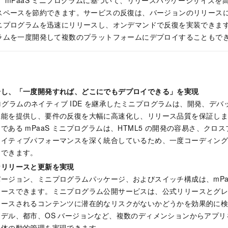
 mPaaS ミニプログラムに基づいて、リリースパッケージサイズを
スペースを節約できます。サービスの反復は、バージョンのリリース
ニプログラムを迅速にリリースし、オンデマンドで反復を実装できま
ラムを一度開発して複数のプラットフォームにデプロイすることもで
一し、「一度開発すれば、どこにでもデプロイできる」を実現
ミニプログラムのネイティブ IDE を継承したミニプログラムは、開発、デ
機能を提供し、要件の反復を大幅に高速化し、リリース品質を保証し
である mPaaS ミニプログラムは、HTML5 の開発の容易さ、クロ
ネイティブパフォーマンスを深く統合しているため、一度コーディン
用できます。
なリリースと更新を実現
ージョン、ミニプログラムパッケージ、およびスイッチ構成は、mPa
リースできます。ミニプログラム公開サービスは、公式リリースとグ
リースされるコンテンツに潜在的なリスクがないかどうかを効果的に
デル、都市、OS バージョンなど、複数のディメンションからアプ
全体の動的管理を実現できます。