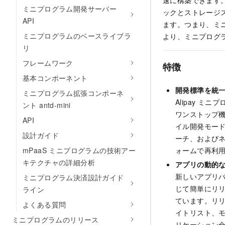
速に構築できます。
ミニプログラム開発サーバー
ックとストレージ
API
ます。つまり、ミ
ミニプログラムのベースライブラ
より、ミニプログ
リ
フレームワーク
特徴
基本コンポーネント
開発標準を統
ミニプログラム拡張コンポーネ
Alipay 
ント antd-mini
ワンストップ
API
イル開発モード
設計ガイド
ーチ、および
mPaaS ミニプログラムの技術アー
ォームで再利
キテクチャの詳細分析
アプリの動的
新しいアプリバ
ミニプログラム決済設計ガイド
じて簡単にリ
ライン
ています。リ
よくある質問
イトリスト、モ
ミニプログラムのリリース
リケーション