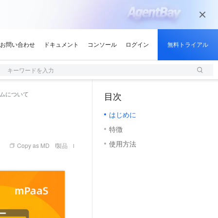
キーワードを入力
ムについて
目次
（0, M）
はじめに
特徴
使用方法
Copy as MD
製品