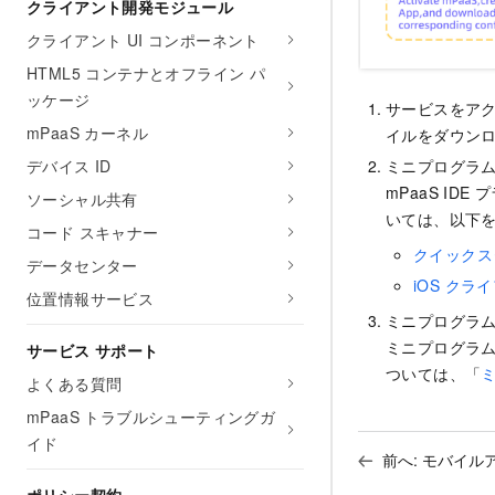
クライアント開発モジュール
クライアント UI コンポーネント
HTML5 コンテナとオフライン パ
ッケージ
サービスをア
mPaaS カーネル
イルをダウン
ミニプログラ
デバイス ID
mPaaS I
ソーシャル共有
いては、以下
コード スキャナー
クイックス
データセンター
iOS ク
位置情報サービス
ミニプログラ
ミニプログラム
サービス サポート
ついては、「
よくある質問
mPaaS トラブルシューティングガ
イド
前へ:
モバイル