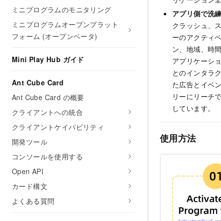
ミニプログラムのモニタリング
アプリ側で洗
ミニプログラムオープンプラット
クラッシュ、
フォーム (オープンベータ)
ーのアクティ
ン、地域、時
Mini Play Hub ガイド
アプリケーシ
とのインタラ
Ant Cube Card
た広告とイベ
リーにリーチ
Ant Cube Card の概要
しています。
クライアントへの統合
クライアントケイパビリティ
使用方法
開発ツール
コンソールを使用する
Open API
カード構文
よくある質問