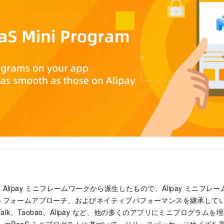
Alipay ミニフレームワークから派生したもので、Alipay ミニフ
トフォームアプローチ、およびネイティブパフォーマンスを継承して
Talk、Taobao、Alipay など、他の多くのアプリにミニプログラ