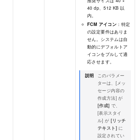
推奨サイズは 40 ×
40 dp、512 KB 以
内。
FCM アイコン
：特定
の設定要件はありま
せん。システムは自
動的にデフォルトア
イコンをプルして適
応させます。
説明
このパラメー
ターは、[メッ
セージ内容の
作成方法] が
[作成]
で、
[表示スタイ
ル] が
[リッチ
テキスト]
に
設定されてい