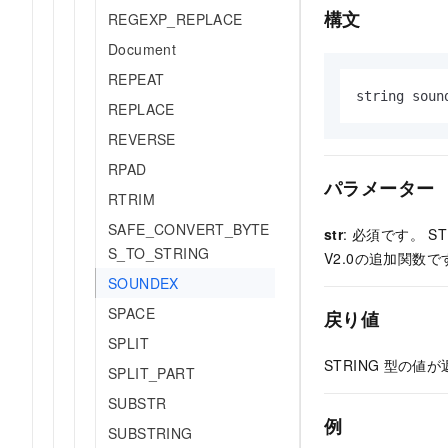
構文
REGEXP_REPLACE
Document
REPEAT
string soun
REPLACE
REVERSE
RPAD
パラメーター
RTRIM
SAFE_CONVERT_BYTE
str
: 必須です。 ST
S_TO_STRING
V2.0の追加関数で
SOUNDEX
SPACE
戻り値
SPLIT
STRING
型の値が
SPLIT_PART
SUBSTR
例
SUBSTRING