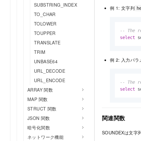
SUBSTRING_INDEX
例
1: 文字列
h
TO_CHAR
TOLOWER
-- The r
TOUPPER
select
 s
TRANSLATE
TRIM
例
2: 入力パ
UNBASE64
URL_DECODE
URL_ENCODE
-- The r
select
 s
ARRAY 関数
MAP 関数
STRUCT 関数
関連関数
JSON 関数
暗号化関数
SOUNDEXは文
ネットワーク機能