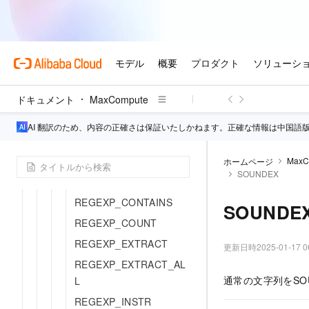
LENGTH
LENGTHB
LOCATE
LPAD
LTRIM
ドキュメント
MaxCompute
MASK_HASH
AI 翻訳のため、内容の正確さは保証いたしかねます。正確な情報は中国語
MD5
PARSE_URL
MaxC
ホームページ
SOUNDEX
PARSE_URL_TUPLE
REGEXP_CONTAINS
SOUNDE
REGEXP_COUNT
REGEXP_EXTRACT
更新日時
2025-01-17 0
REGEXP_EXTRACT_AL
通常の文字列をSOU
L
REGEXP_INSTR