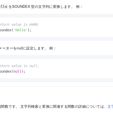
をSOUNDEX
型の文字列に変換します。 例：
ello
eturn value is H400. 
oundex(
'hello'
);
ラメーターをnullに設定します。 例：
eturn value is null. 
oundex(
null
);
字列関数です。
文字列検索と変換に関連する関数の詳細については、
文