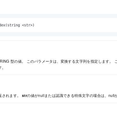
dex(string 
<
str
>
)
RING
型の値。 このパラメータは、変換する文字列を指定します。 この関
す。
返されます。
str
の値がnullまたは認識できる特殊文字の場合は、nul