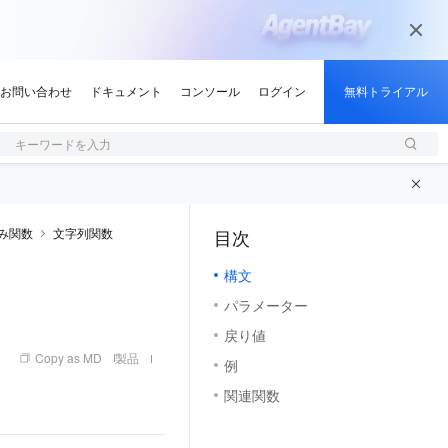
キーワードを入力
み関数
文字列関数
目次
（1, M）
構文
パラメーター
戻り値
Copy as MD
製品
例
関連関数