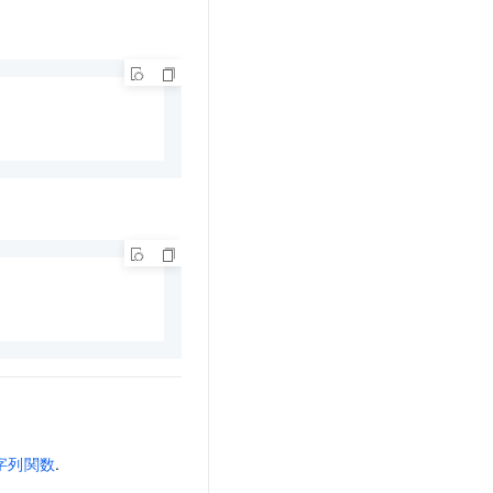
字列関数
.