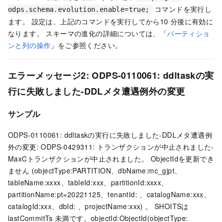
コマンドを実行し
odps.schema.evolution.enable=true;
ます。 設定は、上記のコマンドを実行してから10
分後に有効に
なります。 スキーマの進化の詳細については、「
パーティショ
ンと列の操作
」をご参照ください。
エラーメッセージ2: ODPS-0110061: ddltaskの実
行に失敗しました-DDLメタ遭遇例外の変更
サンプル
ODPS-0110061: ddltaskの実行に失敗しました-DDLメタ遭遇例
外の変更: ODPS-0429311: トランザクションが中止されました-
MaxCトランザクションが中止されました。 ObjectIdを更新でき
ません (objectType:PARTITION、dbName:mc_gjpt、
tableName:xxxx、tableId:xxx、partitionId:xxxx、
partitionName:pt=20221125、tenantId: 、catalogName:xxx、
catalogId:xxx、dbId: 、projectName:xxx) 。 SHOITSは
lastCommitTs
未満です。objectId:ObjectId(objectType: