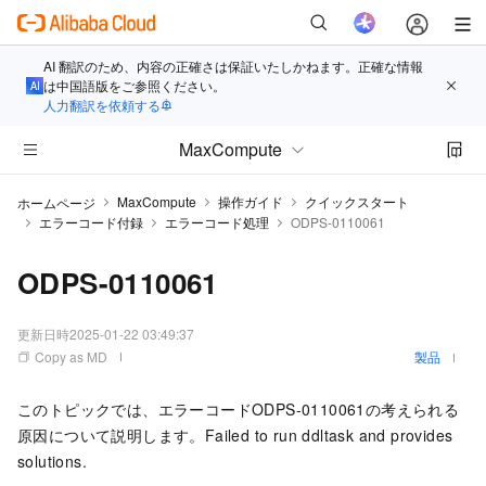
AI 翻訳のため、内容の正確さは保証いたしかねます。正確な情報
は中国語版をご参照ください。
人力翻訳を依頼する
MaxCompute
MaxCompute
操作ガイド
クイックスタート
ホームページ
エラーコード付録
エラーコード処理
ODPS-0110061
ODPS-0110061
更新日時
2025-01-22 03:49:37
Copy as MD
製品
このトピックでは、エラーコードODPS-0110061の考えられる
原因について説明します。Failed to run ddltask and provides
solutions.