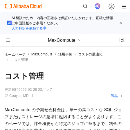
AI 翻訳のため、内容の正確さは保証いたしかねます。正確な情報
は中国語版をご参照ください。
人力翻訳を依頼する
MaxCompute
MaxCompute
活用事例
コストの最適化
ホームページ
コスト管理
コスト管理
更新日時
2026-03-25 23:11:47
Copy as MD
製品
MaxCompute の予期せぬ料金は、単一の高コストな SQL ジョ
ブまたはストレージの急増に起因することがよくあります。こ
のページでは、課金概要から特定のジョブに至るまで、料金の