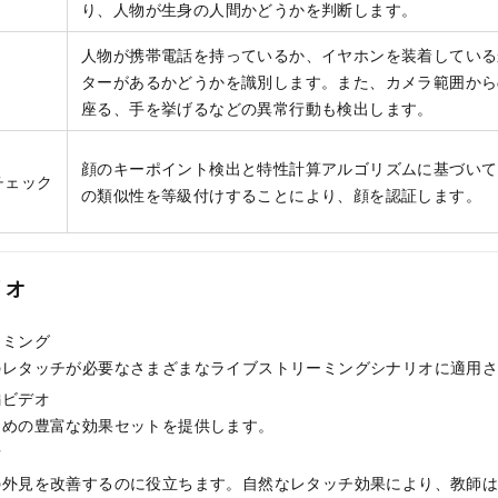
り、人物が生身の人間かどうかを判断します。
人物が携帯電話を持っているか、イヤホンを装着している
ターがあるかどうかを識別します。また、カメラ範囲から
座る、手を挙げるなどの異常行動も検出します。
顔のキーポイント検出と特性計算アルゴリズムに基づいて
チェック
の類似性を等級付けすることにより、顔を認証します。
リオ
ーミング
のレタッチが必要なさまざまなライブストリーミングシナリオに適用
編ビデオ
ための豊富な効果セットを提供します。
育
の外見を改善するのに役立ちます。自然なレタッチ効果により、教師