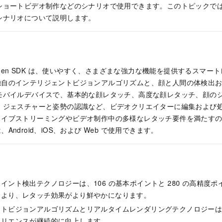
ショートビデオ制作などのシナリオで使用できます。このトピックで
シナリオについて説明します。
en SDK
は、使いやすく、さまざまな強力な機能を提供するスマートレタ
自のインテリジェントビジョンアルゴリズムと、顔と人間の体検出お
モバイルデバイスで、基本的な顔レタッチ、高度な顔レタッチ、顔の
、ジェスチャーと姿勢の認識など、ビデオクリエイターに編集および
 は、ライブストリーミングやビデオ制作中の多様なレタッチ要件を満たす
、Android、iOS、および Web で使用できます。
イント検出テクノロジーは、106 の基本ポイントと 280 の高精度
により、レタッチ効果がより鮮やかになります。
ントビジョンアルゴリズムとリアルタイムレンダリングテクノロジー
ペリエンスが継続的に向上します。