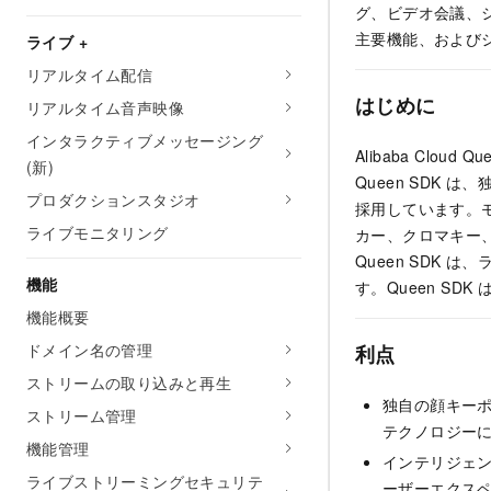
グ、ビデオ会議、
主要機能、および
ライブ +
リアルタイム配信
はじめに
リアルタイム音声映像
インタラクティブメッセージング
Alibaba Cloud
Que
(新)
Queen SDK
は、独
プロダクションスタジオ
採用しています。
ライブモニタリング
カー、クロマキー
Queen SDK
機能
す。
Queen SDK
は
機能概要
ドメイン名の管理
利点
ストリームの取り込みと再生
独自の顔キーポ
ストリーム管理
テクノロジー
機能管理
インテリジェ
ライブストリーミングセキュリテ
ーザーエクス