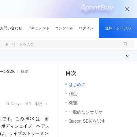
キーワードを入力
ーンSDK
概要
目次
（1）
はじめに
利点
機能
Copy as MD
製品
一般的なシナリオ
 です。この SDK は、画
Queen SDK を試す
、ボディシェイプ、ヘアス
能は、ライブストリーミン