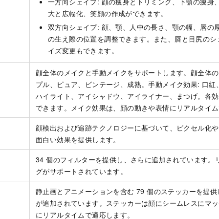
一方向シェイプ: 顔の痩身とトリミング、下顎の痩身
大と広幅化、笑顔の作成ができます。
双方向シェイプ: 顔、顎、人中の長さ、顎の幅、唇の
の生え際の位置を調整できます。また、唇と目尻のシ
イズ変更もできます。
顔全体のメイクと手動メイクをサポートします。顔全体のメ
プル、ピュア、ビンテージ、成熟。手動メイク効果: 口紅
ハイライト、アイシャドウ、アイライナー、まつげ。各効
できます。メイク効果は、顔の動きや表情にリアルタイム
顔検出および追跡テクノロジーに基づいて、ピクセル化や
面白い効果を提供します。
34 個のフィルターを提供し、さらに追加されています。
グがサポートされています。
静止画とアニメーションを含む 79 個のステッカーを提
が追加されています。ステッカーは顔にシームレスにマッ
にリアルタイムで適応します。