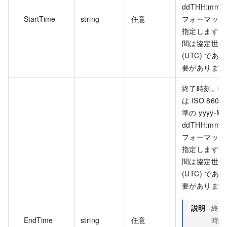
ddTHH:mm:s
StartTime
string
任意
フォーマット
指定します。
間は協定世界
(UTC) であ
要があります
終了時刻。時
は ISO 8601
準の yyyy-M
ddTHH:mm:s
フォーマット
指定します。
間は協定世界
(UTC) であ
要があります
説明
終了
EndTime
string
任意
時刻