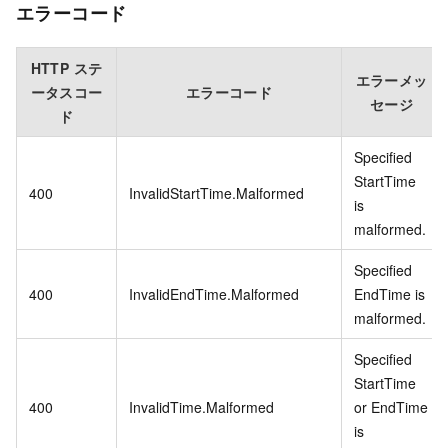
エラーコード
HTTP ステ
エラーメッ
ータスコー
エラーコード
セージ
ド
Specified
StartTime
400
InvalidStartTime.Malformed
is
malformed.
Specified
400
InvalidEndTime.Malformed
EndTime is
malformed.
Specified
StartTime
400
InvalidTime.Malformed
or EndTime
is