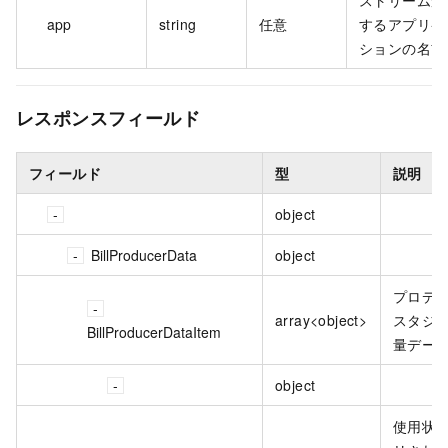
app
string
任意
するアプリケ
ションの名前
レスポンスフィールド
フィールド
型
説明
object
BillProducerData
object
プロデ
array<object>
スタジ
BillProducerDataItem
量デー
object
使用状