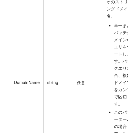
オのストリー
ングドメイン
名。
単一また
バッチの
メイン名
エリをサ
ートしま
す。バッ
クエリの
合、複数
DomainName
string
任意
ドメイン
をカンマ (
で区切り
す。
このパラ
ーターが
の場合、