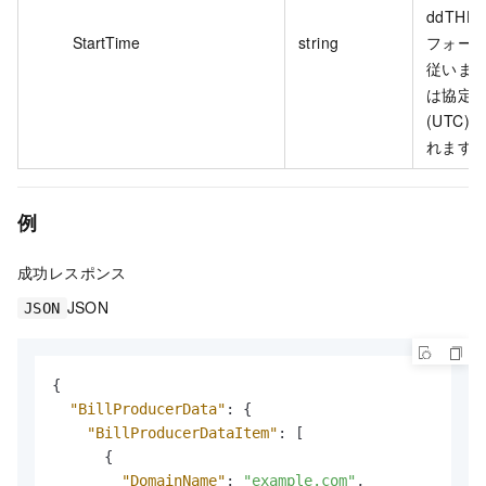
ddTHH:
StartTime
string
フォー
従いま
は協定
(UTC)
れます
例
成功レスポンス
JSON
JSON
{
"BillProducerData"
:
{
"BillProducerDataItem"
:
[
{
"DomainName"
:
"example.com"
,