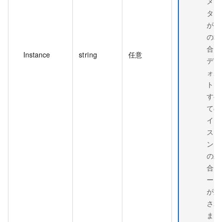
メー
ター
が空
の場
合、
Instance
string
任意
デフ
ォル
トで
すべ
ての
イン
スタ
ンス
の統
合デ
ータ
が返
され
ま