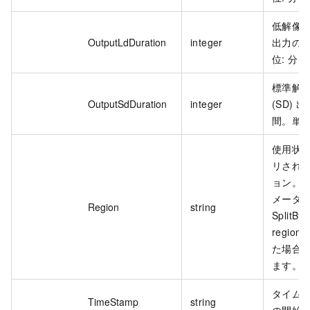
低解像度 
OutputLdDuration
integer
出力の
位: 分。
標準解
OutputSdDuration
integer
(SD) 
間。単位
使用状
リされ
ョン。
メータ
Region
string
SplitBy
regio
た場合
ます。
タイム
TimeStamp
string
の開始