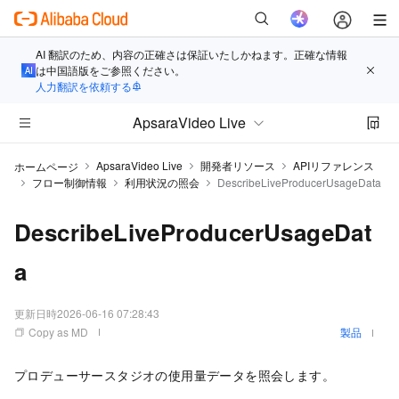
AI 翻訳のため、内容の正確さは保証いたしかねます。正確な情報
は中国語版をご参照ください。
人力翻訳を依頼する
ApsaraVideo Live
ApsaraVideo Live
開発者リソース
APIリファレンス
ホームページ
フロー制御情報
利用状況の照会
DescribeLiveProducerUsageData
DescribeLiveProducerUsageDat
a
更新日時
2026-06-16 07:28:43
Copy as MD
製品
プロデューサースタジオの使用量データを照会します。