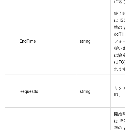
に返さ
終了時
は ISO 
準の yyy
ddTHH:
EndTime
string
フォー
従いま
は協定
(UTC)
れます
リクエ
RequestId
string
ID。
開始時
は ISO 
準の yyy