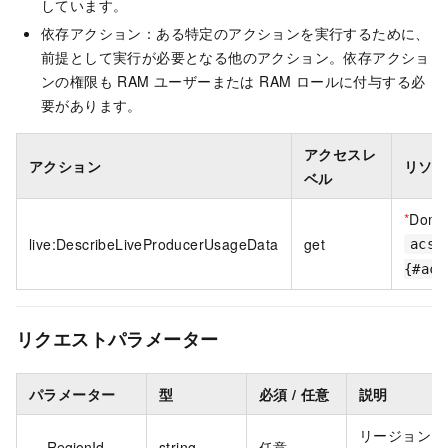
しています。
依存アクション：ある特定のアクションを実行するために、
前提として実行が必要となる他のアクション。依存アクショ
ンの権限も RAM ユーザーまたは RAM ロールに付与する必
要があります。
アクセスレ
アクション
リソー
ベル
*
Doma
live:DescribeLiveProducerUsageData
get
acs:
{#acc
リクエストパラメーター
パラメーター
型
必須 / 任意
説明
リージョン
RegionId
string
任意