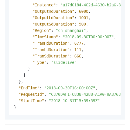
"Instance"
:
"a17d0184-462d-4630-b2a6-8c26d
"OutputHdDuration"
:
6000
,
"OutputLdDuration"
:
1001
,
"OutputSdDuration"
:
500
,
"Region"
:
"cn-shanghai"
,
"TimeStamp"
:
"2018-09-30T00:00:00Z"
,
"TranHdDuration"
:
6777
,
"TranLdDuration"
:
111
,
"TranSdDuration"
:
666
,
"Type"
:
"slidelive"
}
]
}
,
"EndTime"
:
"2018-09-30T16:00:00Z"
,
"RequestId"
:
"C370DAF1-C838-4288-A1A0-9A87633D24
"StartTime"
:
"2018-10-31T15:59:59Z"
}