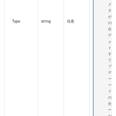
メー
ター
が空
Type
string
任意
の場
合、
デフ
ォル
トで
すべ
ての
プロ
デュ
ーサ
ータ
イプ
の統
合デ
ータ
が返