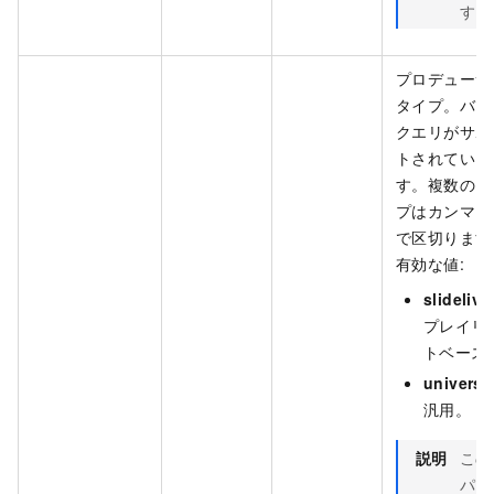
す。
プロデューサ
タイプ。バッ
クエリがサポ
トされていま
す。複数のタ
プはカンマ (,
で区切ります
有効な値:
slidelive
プレイリ
トベース
universa
汎用。
説明
この
パラ