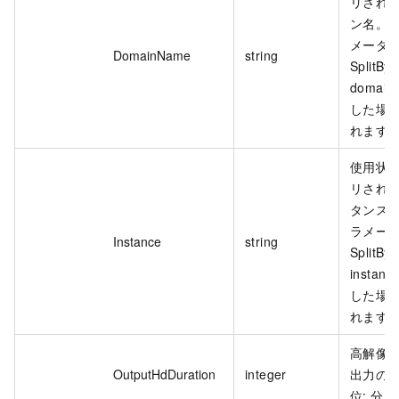
リされ
ン名。
メータ
DomainName
string
SplitBy
domai
した場
れます
使用状
リされ
タンス
ラメー
Instance
string
SplitBy
instan
した場
れます
高解像度 
OutputHdDuration
integer
出力の
位: 分。