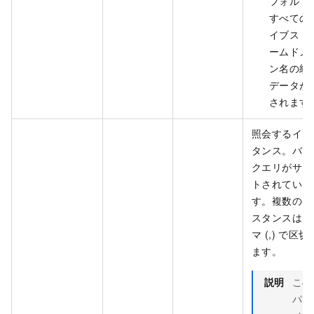
フォルト
すべての
イブスト
ームドメ
ン名の統
データが
されます
照会するイン
タンス。バッ
クエリがサポ
トされていま
す。複数のイ
スタンスはカ
マ (,) で区切
ます。
説明
この
パラ