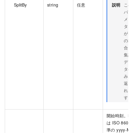
SplitBy
string
任意
説明
この
パラ
メー
ター
が空
の場
合、
集計
デー
タの
みが
返さ
れま
す。
開始時刻。時
は ISO 8601
準の yyyy-M