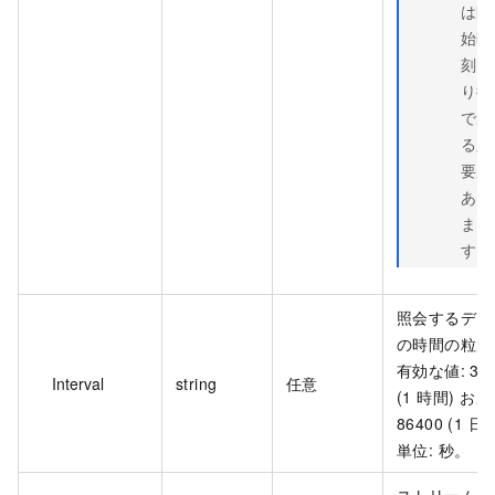
は開
始時
刻よ
り後
であ
る必
要が
あり
ま
す。
照会するデー
の時間の粒度
有効な値: 36
Interval
string
任意
(1 時間) お
86400 (1 日
単位: 秒。
ストリームが