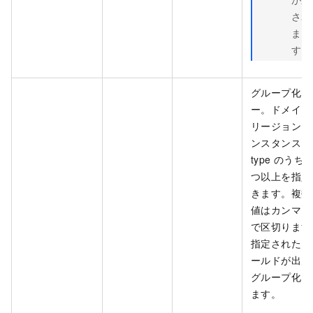
され
ま
す。
グループ化キ
ー。ドメイン
リージョン、
ンスタンス、
type のうち 1
つ以上を指定
きます。複数
値はカンマ (,
で区切ります
指定されたフ
ールドが出力
グループ化さ
ます。