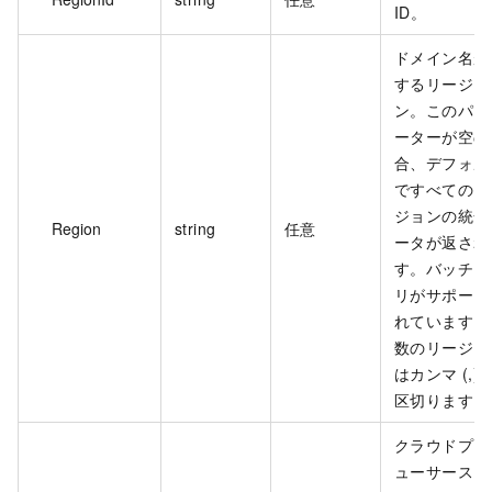
ID。
ドメイン名が
するリージョ
ン。このパラ
ーターが空の
合、デフォル
ですべてのリ
ジョンの統合
Region
string
任意
ータが返され
す。バッチク
リがサポート
れています。
数のリージョ
はカンマ (,) 
区切ります。
クラウドプロ
ューサースタ