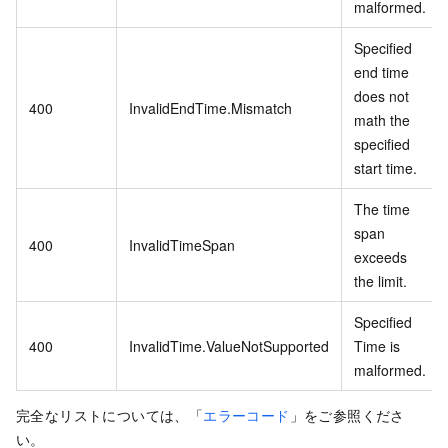
malformed.
Specified
end time
does not
400
InvalidEndTime.Mismatch
math the
specified
start time.
The time
span
400
InvalidTimeSpan
exceeds
the limit.
Specified
400
InvalidTime.ValueNotSupported
Time is
malformed.
完全なリストについては、「
エラーコード
」をご参照くださ
い。