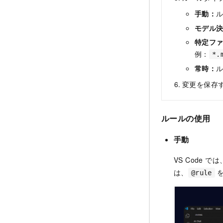
手動：
モデル
特定フ
例：
*.
常時：
ル
変更を保存
ルールの使用
手動
VS Code 
は、
を
@rule