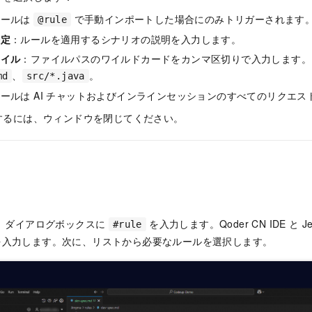
ルールは
で手動インポートした場合にのみトリガーされます
@rule
決定
：ルールを適用するシナリオの説明を入力します。
ァイル
：ファイルパスのワイルドカードをカンマ区切りで入力します。
、
。
md
src/*.java
ールは AI チャットおよびインラインセッションのすべてのリクエ
するには、ウィンドウを閉じてください。
では、ダイアログボックスに
を入力します。Qoder CN IDE と JetB
#rule
入力します。次に、リストから必要なルールを選択します。