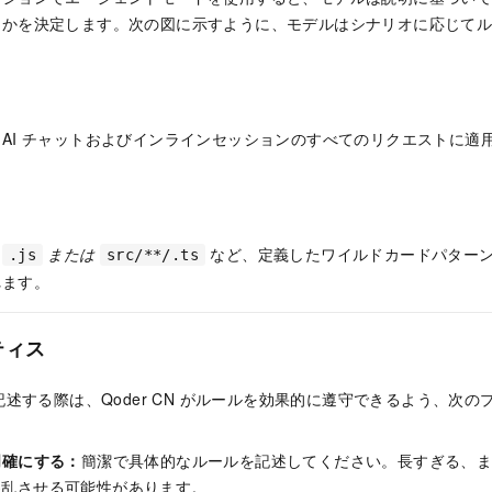
うかを決定します。次の図に示すように、モデルはシナリオに応じて
。
AI チャットおよびインラインセッションのすべてのリクエストに適
、
または
など、定義したワイルドカードパター
.js
src/**/.ts
れます。
ティス
記述する際は、
Qoder CN
がルールを効果的に遵守できるよう、次の
明確にする：
簡潔で具体的なルールを記述してください。長すぎる、
乱させる可能性があります。