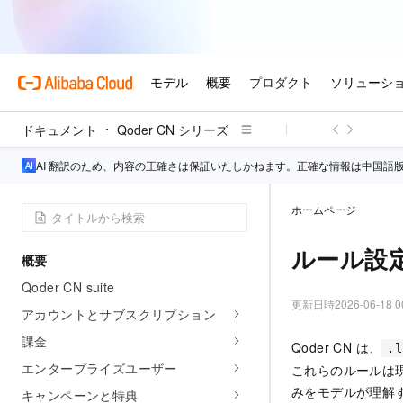
ドキュメント
Qoder CN シリーズ
AI 翻訳のため、内容の正確さは保証いたしかねます。正確な情報は中国語
ホームページ
ルール設
概要
Qoder CN suite
更新日時
2026-06-18 0
アカウントとサブスクリプション
課金
Qoder CN
は、
.l
エンタープライズユーザー
これらのルールは
みをモデルが理解
キャンペーンと特典