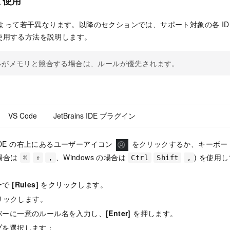
と使用
 によって若干異なります。以降のセクションでは、サポート対象の各 I
使用する方法を説明します。
ルがメモリと競合する場合は、ルールが優先されます。
VS Code
JetBrains IDE プラグイン
N IDE の右上にあるユーザーアイコン
をクリックするか、キーボー
の場合は
、Windows の場合は
) を使用
⌘
⇧
,
Ctrl
Shift
,
ーで
[Rules]
をクリックします。
リックします。
バーに一意のルール名を入力し、
[Enter]
を押します。
プを選択します：