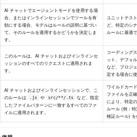
AI チャットでエージェントモードを使用する場
合、またはインラインセッションでツールを有
ユニットテス
効にする場合、モデルはルールの説明に基づい
ど、特定のシ
て、そのルールを適用するかどうかを決定しま
ルールに最適
す。
コーディング
このルールは、AI チャットおよびインラインセ
ット、デフォ
ッションのすべてのリクエストに適用されま
など、プロジ
す。
定する場合に
ワイルドカー
AI チャットおよびインラインセッションで、こ
ファイルを正
のルールは
や
など、指定
.js
src/**/.ts
により、特定
したファイルパターンに一致するすべてのファ
ルール (例：
イルに適用されます。
検証ルール) 