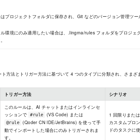
はプロジェクトフォルダに保存され、Git などのバージョン管理ツ
環境にのみ適用したい場合は、.lingma/rules フォルダをプロジェクトの 
す。
ート方法とトリガー方法に基づいて 4 つのタイプに分類され、さまざ
トリガー方法
シナリオ
このルールは、AI チャットまたはインラインセ
ッションで
(VS Code) または
1 回限りまた
#rule
(Qoder CN IDE/JetBrains) を使って手
カスタムプロ
@rule
ドのタスクに
動でインポートした場合にのみトリガーされま
す。