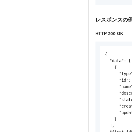
レスポンスの
HTTP 200 OK
{

  "data": [

    {

      "type
      "id":
      "name
      "desc
      "stat
      "crea
      "upda
    }

  ],

  "first_id