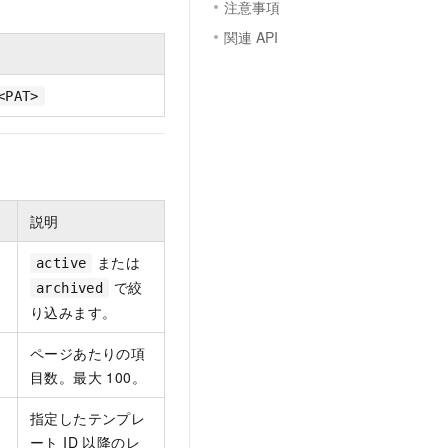
注意事項
関連 API
<PAT>
説明
または
active
で絞
archived
り込みます。
ページあたりの項
目数。最大 100。
指定したテンプレ
ート ID 以降のレ