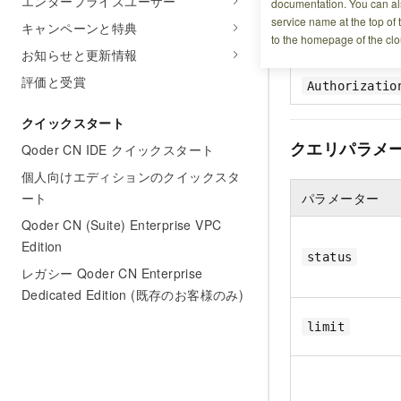
エンタープライズユーザー
documentation. You can als
service name at the top of 
キャンペーンと特典
to the homepage of the clo
ヘッダー
お知らせと更新情報
評価と受賞
Authorizatio
クイックスタート
クエリパラメ
Qoder CN IDE クイックスタート
個人向けエディションのクイックスタ
ート
パラメーター
Qoder CN (Suite) Enterprise VPC
Edition
status
レガシー Qoder CN Enterprise
Dedicated Edition (既存のお客様のみ)
limit