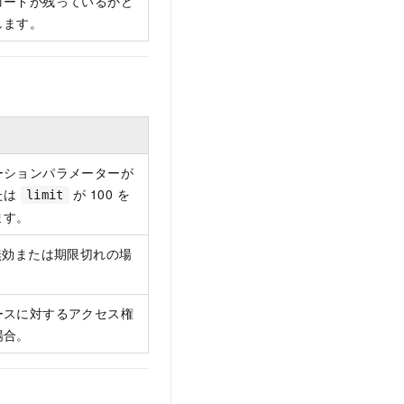
コードが残っているかど
します。
ーションパラメーターが
たは
が 100 を
limit
ます。
効または期限切れの場
ースに対するアクセス権
場合。