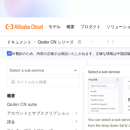
ドキュメント
Qoder CN シリーズ
AI 翻訳のため、内容の正確さは保証いたしかねます。正確な情報は中国語
ホームページ
Select a sub-service
Select a sub-service
テンプレ
概要
更新日時
2026-07-03 2
Qoder CN suite
現在のアカウント
アカウントとサブスクリプション
You can select a sub-servi
課金
from the drop-down list to q
リクエストヘ