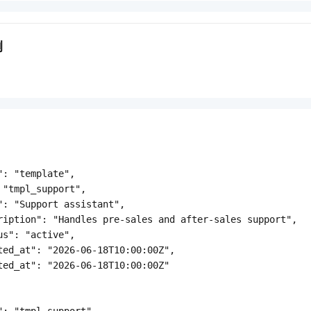
例
": "template",

 "tmpl_support",

": "Support assistant",

ription": "Handles pre-sales and after-sales support",

us": "active",

ted_at": "2026-06-18T10:00:00Z",

ted_at": "2026-06-18T10:00:00Z"

": "tmpl_support",
