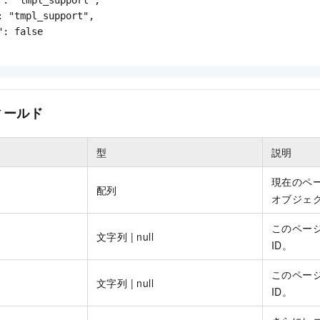
: "tmpl_support",

: false

ィールド
型
説明
現在のペ
配列
オブジェ
このペー
文字列 | null
ID。
このペー
文字列 | null
ID。