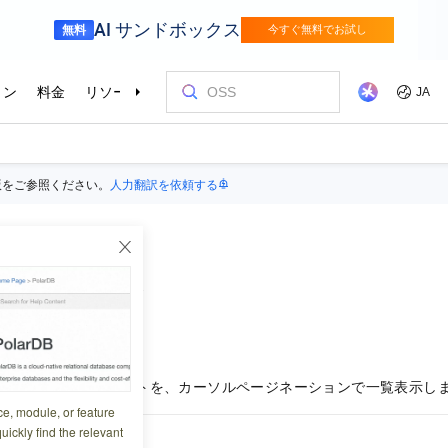
版をご参照ください。
人力翻訳を依頼する
ートのリスト
0:20:18
にある転送テンプレートを、カーソルページネーションで一覧表示し
ce, module, or feature
uickly find the relevant
ッダー