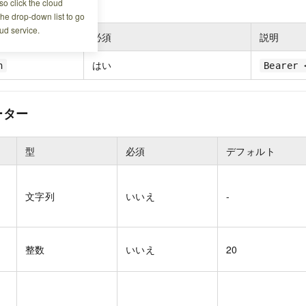
o click the cloud
the drop-down list to go
ud service.
必須
説明
はい
n
Bearer 
ーター
型
必須
デフォルト
文字列
いいえ
-
整数
いいえ
20