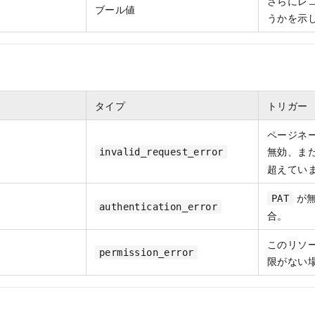
さらにレ
ブール値
うかを示
タイプ
トリガー
ページネ
無効、ま
invalid_request_error
超えてい
が無
PAT
authentication_error
合。
このリソ
permission_error
限がない