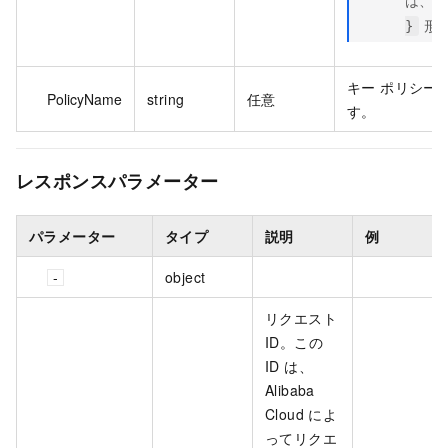
形
}
キー ポリシーの
PolicyName
string
任意
す。
レスポンスパラメーター
パラメーター
タイプ
説明
例
object
リクエスト
ID。この
ID は、
Alibaba
Cloud によ
ってリクエ