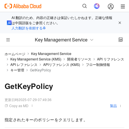
AI 翻訳のため、内容の正確さは保証いたしかねます。正確な情報
は中国語版をご参照ください。
人力翻訳を依頼する
Key Management Service
Key Management Service
ホームページ
Key Management Service (KMS)
開発者リソース
API リファレンス
API レファレンス
APIリファレンス (KMS)
フロー制御情報
キー管理
GetKeyPolicy
GetKeyPolicy
更新日時
2025-07-29 07:49:36
Copy as MD
製品
指定されたキーのポリシーをクエリします。