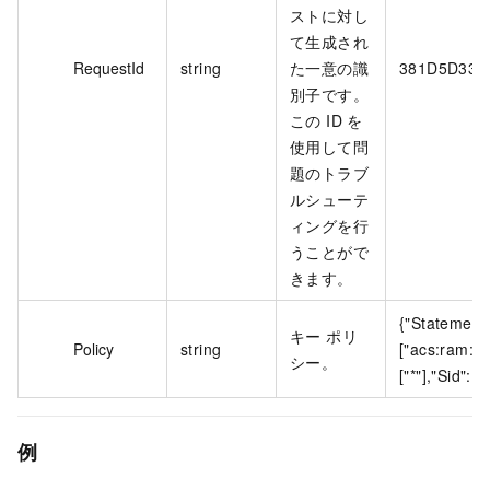
ストに対し
て生成され
RequestId
string
た一意の識
381D5D33-
別子です。
この ID を
使用して問
題のトラブ
ルシューテ
ィングを行
うことがで
きます。
{"Statement":
キー ポリ
Policy
string
["acs:ram::
シー。
["*"],"Sid": 
例