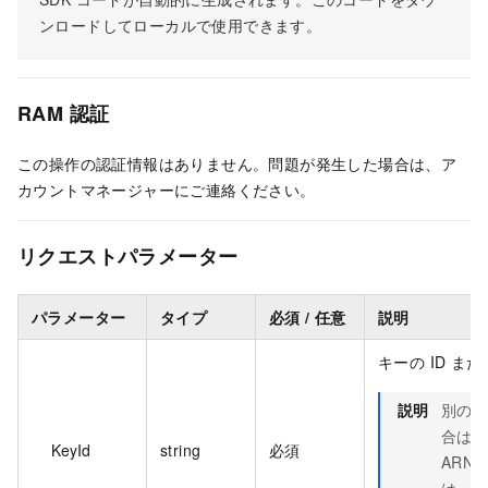
ンロードしてローカルで使用できます。
RAM 認証
この操作の認証情報はありません。問題が発生した場合は、ア
カウントマネージャーにご連絡ください。
リクエストパラメーター
パラメーター
タイプ
必須 / 任意
説明
キーの ID または
説明
別の 
合は、
KeyId
string
必須
ARN
は、