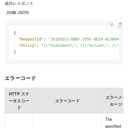
成功レスポンス
JSON
JSON
{
"RequestId"
:
"381D5D33-BB8F-395F-8EE4-AE3B84B523
"Policy"
:
"{\"Statement\": [{\"Action\": [\"kms:
}
エラーコード
HTTP ステ
エラーメッ
ータスコー
エラーコード
セージ
ド
The
specified