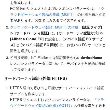
を作成します。
FC 関数のリクエストおよびレスポンスパラメータは、「
ク
ラウドゲートウェイ製品の作成 (MQTT)
」の仕様を満たす必
要があります。関数名はカスタマイズできます。
クラウドゲートウェイ製品 (MQTT) の作成
：
[認証タイプ]
を
[サードパーティ認証]
に、
[サードパーティ認証方式]
を
[Alibaba Cloud FC]
に設定し、
[デバイス認証 FC サービ
ス]
と
[デバイス認証 FC 関数]
に、お使いの FC サービスと
関数を選択します。
初回接続時、IoT Platform は認証関数からの
deviceName
レスポンスパラメータに基づいて、デバイスを自動的に作成
して接続します。
サードパーティ認証 (外部 HTTPS)
HTTPS 経由で呼び出し可能なサードパーティデバイス認証
サービスを作成します。
HTTPS リクエストおよびレスポンスパラメータは、「
クラ
ウドゲートウェイ製品の作成 (MQTT)
」の仕様を満たす必要