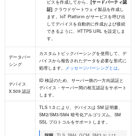
ビスを作成してから、
[サードパーティ認
証]
クラウドゲートウェイ製品を作成し
ます。IoT Platform がサービスを呼び出
してデバイスを自動的に作成および接続
できるように、HTTPS URL を設定しま
す。
カスタムトピックパーシングを使用して、デ
データパー
バイスから報告されたデータを必要な形式に
シング
処理します。
メッセージパーシングとは
。
ID 検証のため、サーバー側の一方向認証と
デバイス
デバイス・サーバー間の相互認証をサポート
X.509 認証
します。
TLS 1.3 により、デバイスは SM 証明書、
SM2/SM3/SM4 暗号化アルゴリズム、SM
SSL プロトコルをサポートします。
説明
TLS_SM4_GCM_SM3 および