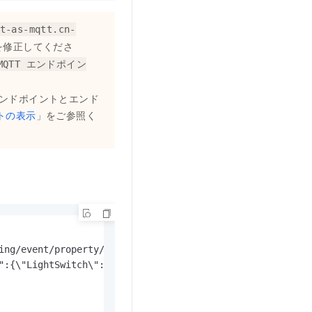
t-as-mqtt.cn-
を修正してくださ
 MQTT エンドポイン
スのエンドポイントとエンド
トの表示
」をご参照く
ing/event/property/post";

":{\"LightSwitch\":1}}";
