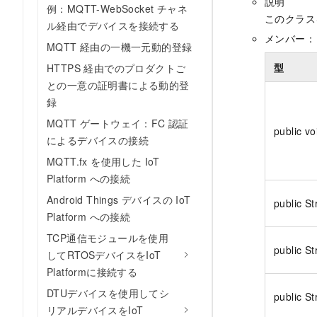
説明
例：MQTT-WebSocket チャネ
このクラス
ル経由でデバイスを接続する
メンバー：
MQTT 経由の一機一元動的登録
型
HTTPS 経由でのプロダクトご
との一意の証明書による動的登
録
MQTT ゲートウェイ：FC 認証
public vo
によるデバイスの接続
MQTT.fx を使用した IoT
Platform への接続
Android Things デバイスの IoT
public St
Platform への接続
TCP通信モジュールを使用
public St
してRTOSデバイスをIoT
Platformに接続する
DTUデバイスを使用してシ
public St
リアルデバイスをIoT