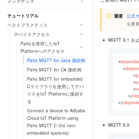
メンテナンス
チュートリアル
重要
公式
を更
ベストプラクティス
デバイスアクセス
MQTT 3.1 およ
Pahoを使用したIoT
Platformへのアクセス
Paho MQTT for Java 接続例
<
depende
<
depen
Paho MQTT for C# 接続例
<
g
Paho MQTT for embedded
<
a
Cライブラリを使用してデバ
<
v
イスをIoT Platformに接続す
</
de
る
</
depend
Connect a device to Alibaba
Cloud IoT Platform using
MQTT 5.0
Paho MQTT C (for non-
embedded systems)