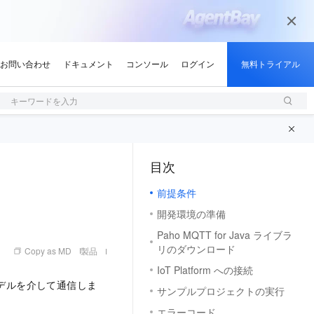
キーワードを入力
目次
（1, M）
前提条件
開発環境の準備
Paho MQTT for Java ライブラ
リのダウンロード
Copy as MD
製品
IoT Platform への接続
モノモデルを介して通信しま
サンプルプロジェクトの実行
エラーコード