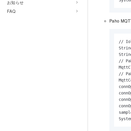
お知らせ
FAQ
Paho MQ
// 
Strin
Strin
// P
MqttC
// P
MqttC
connO
connO
connO
connO
sampl
Syste