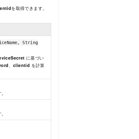
ientid
を取得できます。
iceName, String
eviceSecret
に基づい
word
、
clientid
を計算
す。
す。
。