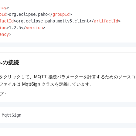
ncy
>
pId
>
org.eclipse.paho
</
groupId
>
factId
>
org.eclipse.paho.mqttv5.client
</
artifactId
>
ion
>
1.2.5
</
version
>
ency
>
m への接続
をクリックして、MQTT 接続パラメーターを計算するためのソース
ファイルは
MqttSign
クラスを定義しています。
プ：
 MqttSign