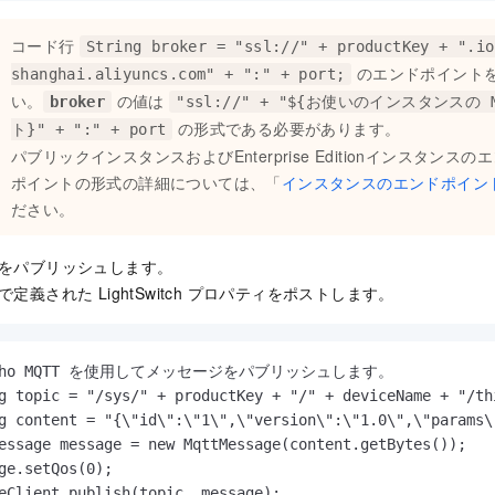
コード行
String broker = "ssl://" + productKey + ".io
のエンドポイント
shanghai.aliyuncs.com" + ":" + port;
い。
の値は
broker
"ssl://" + "${お使いのインスタンスの
の形式である必要があります。
ト}" + ":" + port
パブリックインスタンスおよびEnterprise Editionインスタン
ポイントの形式の詳細については、「
インスタンスのエンドポイン
ださい。
をパブリッシュします。
定義された LightSwitch プロパティをポストします。
Paho MQTT を使用してメッセージをパブリッシュします。

g topic = "/sys/" + productKey + "/" + deviceName + "/th
g content = "{\"id\":\"1\",\"version\":\"1.0\",\"params\
essage message = new MqttMessage(content.getBytes());

ge.setQos(0);

eClient.publish(topic, message);