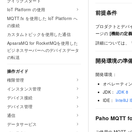
クイックスタート
IoT Platform の使用
前提条件
MQTT.fx を使用した IoT Platform へ
の接続
プロダクトとデバイスは
ージの
[機能の定義
カスタムトピックを使用した通信
詳細については、
ApsaraMQ for RocketMQを使用した
ビジネスサーバーへのデバイスデータ
の転送
開発環境の準
操作ガイド
開発環境：
権限管理
オペレーティング
インスタンス管理
JDK：
JDK 8
デバイス接続
IDE：
IntelliJ
デバイス管理
通信
Paho MQTT
データサービス
ご使用の MQTT