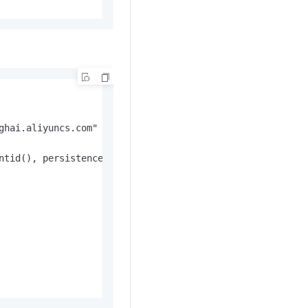
ghai.aliyuncs.com" + ":" + port;

ntid(), persistence);
