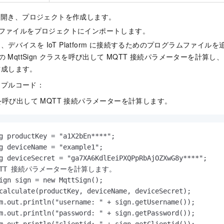
IDEA を開き、プロジェクトを作成します。
ファイルをプロジェクトにインポートします。
デバイスを IoT Platform に接続するためのプログラムファイル
の
MqttSign
クラスを呼び出して MQTT 接続パラメーターを計算し、IoT 
作成します。
ンプルコード：
呼び出して MQTT 接続パラメーターを計算します。
g productKey = "a1X2bEn****";

g deviceName = "example1";

g deviceSecret = "ga7XA6KdlEeiPXQPpRbAjOZXwG8y****";

MQTT 接続パラメーターを計算します。

ign sign = new MqttSign();

calculate(productKey, deviceName, deviceSecret);

m.out.println("username: " + sign.getUsername());

m.out.println("password: " + sign.getPassword());

m.out.println("clientid: " + sign.getClientid());