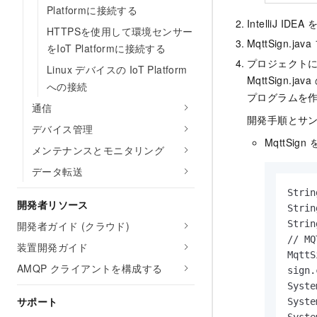
Platformに接続する
IntelliJ 
HTTPSを使用して環境センサー
MqttSign.java
をIoT Platformに接続する
プロジェクトに、
Linux デバイスの IoT Platform
MqttSign.java
への接続
プログラムを
通信
開発手順とサ
デバイス管理
MqttSign
を
メンテナンスとモニタリング
データ転送
Strin
開発者リソース
Strin
Strin
開発者ガイド (クラウド)
// 
装置開発ガイド
MqttS
AMQP クライアントを構成する
sign.
Syste
サポート
Syste
Syste