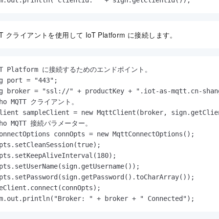
TT クライアントを使用して IoT Platform に接続します。
IoT Platform に接続するためのエンドポイント。

g port = "443";

g broker = "ssl://" + productKey + ".iot-as-mqtt.cn-shan
aho MQTT クライアント。

lient sampleClient = new MqttClient(broker, sign.getClie
aho MQTT 接続パラメーター。

onnectOptions connOpts = new MqttConnectOptions();

pts.setCleanSession(true);

pts.setKeepAliveInterval(180);

pts.setUserName(sign.getUsername());

pts.setPassword(sign.getPassword().toCharArray());

eClient.connect(connOpts);

m.out.println("Broker: " + broker + " Connected");