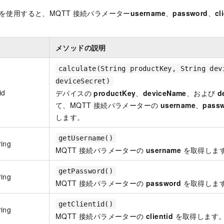
を使用すると、MQTT
接続パラメーター
username
、
password
、
cl
メソッドの説明
calculate(String productKey, String dev
deviceSecret)
id
デバイスの
productKey
、
deviceName
、および
d
て、MQTT 接続パラメーターの
username
、
pass
します。
getUsername()
ring
MQTT 接続パラメーターの
username
を取得しま
getPassword()
ring
MQTT 接続パラメーターの
password
を取得しま
getClientid()
ring
MQTT 接続パラメーターの
clientid
を取得します