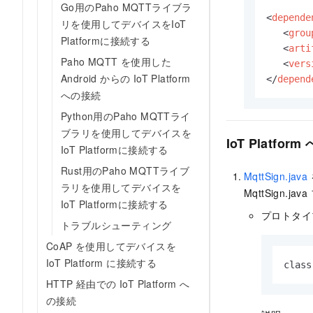
Go用のPaho MQTTライブラ
<
depende
リを使用してデバイスをIoT
<
grou
Platformに接続する
<
arti
Paho MQTT を使用した
<
vers
Android からの IoT Platform
</
depend
への接続
Python用のPaho MQTTライ
ブラリを使用してデバイスを
IoT Platfor
IoT Platformに接続する
Rust用のPaho MQTTライブ
MqttSign.java
ラリを使用してデバイスを
MqttSign.java
IoT Platformに接続する
プロトタイ
トラブルシューティング
CoAP を使用してデバイスを
IoT Platform に接続する
class
HTTP 経由での IoT Platform へ
の接続