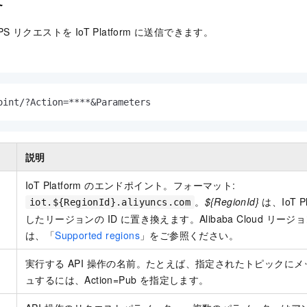
文
PS リクエストを IoT Platform に送信できます。
oint/?Action=****&Parameters
説明
IoT Platform のエンドポイント。フォーマット:
。
${RegionId}
は、IoT 
iot.${RegionId}.aliyuncs.com
したリージョンの ID に置き換えます。Alibaba Cloud リージ
は、「
Supported regions
」をご参照ください。
実行する API 操作の名前。たとえば、指定されたトピックに
ュするには、
Action=Pub
を指定します。