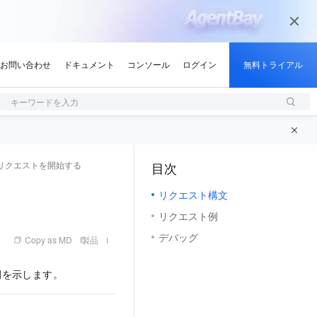
キーワードを入力
I リクエストを開始する
目次
（1, M）
リクエスト構文
リクエスト例
デバッグ
Copy as MD
製品
の例を示します。