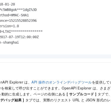
8-01-20

Pc5WB8gok***1dgI%3D

ethod=HMAC-SHA1

once=15215528852396

rsion=1.0

d=LTAI****************

2017-07-19T12:00:00Z

-shanghai

enAPI Explorer は、
API 操作のオンラインデバッグツール
を提供して
を検索して呼び出すことができます。OpenAPI Explorer は、さまざま
を動的に生成します。ページの右側にある
[ サンプルコード ]
タブで、
[ デバッグ結果 ]
タブでは、実際のリクエスト URL と JSON 形式