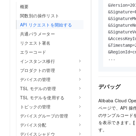
&Version=201
概要
&Signature=
関数別の操作リスト
&SignatureM
API リクエストを開始する
&SignatureN
&SignatureVe
共通パラメーター
&AccessKeyI
リクエスト署名
&Timestamp=
エラーコード
&RegionId=cn
...
インスタンス移行
プロダクトの管理
デバイスの管理
デバッグ
TSL モデルの管理
TSL モデルを使用する
Alibaba Cloud Op
トピックの管理
ページで、API 操作
のサンプルコード
デバイスグループの管理
を表示できます。
デバイス分配
す。
デバイスシャドウ