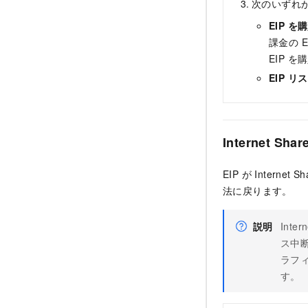
次のいずれか
EIP 
課金の E
EIP 
EIP 
Internet S
EIP が Inter
法に戻ります。
説明
Int
ス中
ラフ
す。