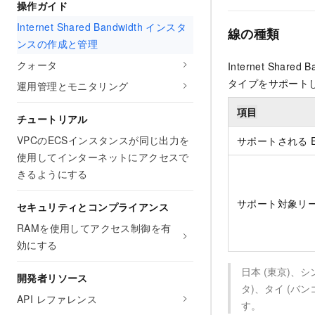
操作ガイド
Internet Shared Bandwidth インスタ
線の種類
ンスの作成と管理
クォータ
Internet Shar
タイプをサポート
運用管理とモニタリング
項目
チュートリアル
VPCのECSインスタンスが同じ出力を
サポートされる E
使用してインターネットにアクセスで
きるようにする
サポート対象リ
セキュリティとコンプライアンス
RAMを使用してアクセス制御を有
効にする
日本 (東京)、
開発者リソース
タ)、タイ (バン
API レファレンス
す。