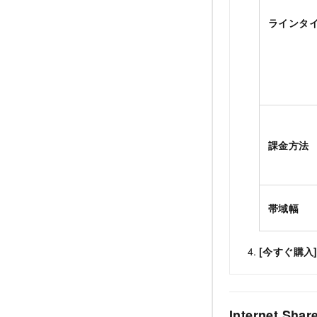
ラインタ
課金方法
帯域幅
[今すぐ購入
Internet S