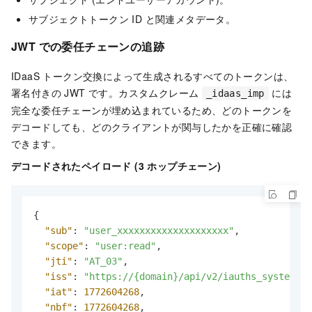
サブジェクトトークン ID と関連メタデータ。
JWT での委任チェーンの追跡
IDaaS トークン交換によって生成されるすべてのトークンは、
署名付きの JWT です。カスタムクレーム
には
_idaas_imp
完全な委任チェーンが埋め込まれているため、どのトークンを
デコードしても、どのクライアントが関与したかを正確に確認
できます。
デコードされたペイロード (3 ホップチェーン)
{
"sub"
:
"user_xxxxxxxxxxxxxxxxxxxx"
,
"scope"
:
"user:read"
,
"jti"
:
"AT_03"
,
"iss"
:
"https://{domain}/api/v2/iauths_system/oa
"iat"
:
1772604268
,
"nbf"
:
1772604268
,