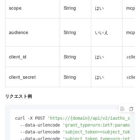
scope
String
はい
mcp-se
audience
String
いいえ
mcp-s
client_id
String
はい
<clien
client_secret
String
はい
<clien
リクエスト例
curl -X POST 
'https://{domain}/api/v2/iauths_syste
  --data-urlencode 
'grant_type=urn:ietf:params:oau
  --data-urlencode 
'subject_token=<subject_token>'
  --data-urlencode 
'subject_token_type=urn:ietf:pa