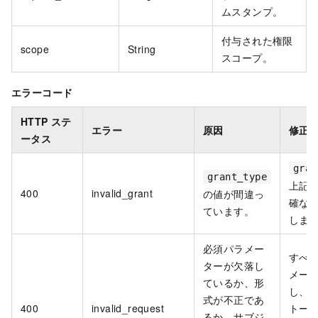
ムスタンプ。
付与された権限
scope
String
スコープ。
エラーコード
HTTP ステ
エラー
原因
修正
ータス
gran
grant_type
上記
400
invalid_grant
の値が間違っ
確な 
ています。
しま
必須パラメー
すべ
ターが欠落し
メー
ているか、形
し、
式が不正であ
400
invalid_request
トー
るか、サブジ