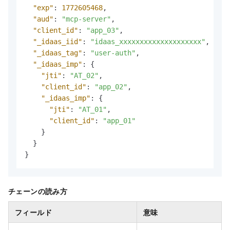
"exp"
:
1772605468
,
"aud"
:
"mcp-server"
,
"client_id"
:
"app_03"
,
"_idaas_iid"
:
"idaas_xxxxxxxxxxxxxxxxxxxx"
,
"_idaas_tag"
:
"user-auth"
,
"_idaas_imp"
:
{
"jti"
:
"AT_02"
,
"client_id"
:
"app_02"
,
"_idaas_imp"
:
{
"jti"
:
"AT_01"
,
"client_id"
:
"app_01"
}
}
}
チェーンの読み方
フィールド
意味