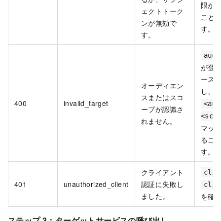
限が
ェクトトーク
こと
ンが無効で
す。
す。
audi
が登
ース
オーディエン
し、
スまたはスコ
400
invalid_target
<aud
ープが認識さ
<sco
れません。
マッ
るこ
す。
クライアント
clie
401
unauthorized_client
認証に失敗し
clie
ました。
を確
ステップ 3：ターゲットサービスの呼び出し