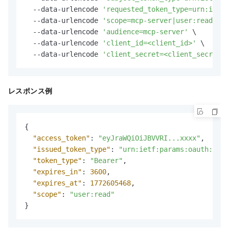
  --data-urlencode 
'requested_token_type=urn:ietf:
  --data-urlencode 
'scope=mcp-server|user:read'
 \

  --data-urlencode 
'audience=mcp-server'
 \

  --data-urlencode 
'client_id=<client_id>'
 \

  --data-urlencode 
'client_secret=<client_secret>'
レスポンス例
{
"access_token"
:
"eyJraWQiOiJBVVRI...xxxx"
,
"issued_token_type"
:
"urn:ietf:params:oauth:toke
"token_type"
:
"Bearer"
,
"expires_in"
:
3600
,
"expires_at"
:
1772605468
,
"scope"
:
"user:read"
}