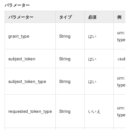
パラメーター
パラメーター
タイプ
必須
例
urn:ie
grant_type
String
はい
type:
subject_token
String
はい
<subje
urn:ie
subject_token_type
String
はい
type:
urn:ie
requested_token_type
String
いいえ
type: