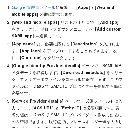
Google 管理コンソール
に移動し、
[Apps]
>
[Web and
mobile apps]
の順に選択します。
[Web and mobile apps]
リストの 1 行目で、
[Add app]
をクリックし、ドロップダウンメニューから
[Add custom
SAML app]
を選択します。
[App name]
と、必要に応じて
[Description]
を入力しま
す。
[App icon]
をアップロードすることもできます。次
に、
[Continue]
をクリックします。
[Google Identity Provider details]
ページで、SAML IdP
メタデータを取得します。
[Download metadata]
をクリッ
クしてメタデータファイルをローカルに保存します。このフ
ァイルは、IDaaS で SAML ID プロバイダーを作成する際に
必要です。
[Service Provider details]
ページで、必須フィールドに入
力します。
[ACS URL]
と
[Entity ID]
は必須項目です。実
際の値は、IDaaS で SAML ID プロバイダーを作成した後に
のみ確認できます。現時点ではプレースホルダー値を入力し