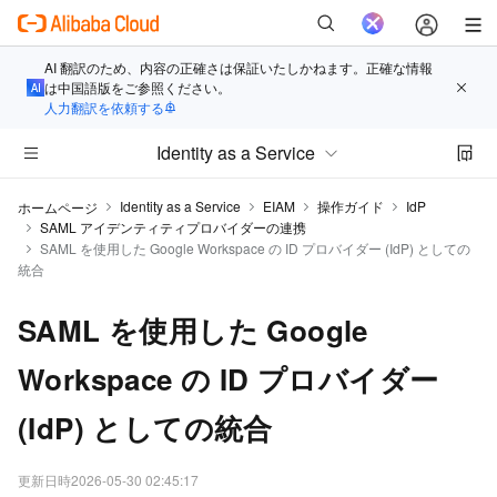
AI 翻訳のため、内容の正確さは保証いたしかねます。正確な情報
は中国語版をご参照ください。
人力翻訳を依頼する
Identity as a Service
Identity as a Service
EIAM
操作ガイド
IdP
ホームページ
SAML アイデンティティプロバイダーの連携
SAML を使用した Google Workspace の ID プロバイダー (IdP) としての
統合
SAML を使用した Google
Workspace の ID プロバイダー
(IdP) としての統合
更新日時
2026-05-30 02:45:17