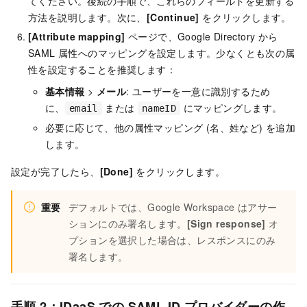
てください。後続の手順で、これらのフィールドを更新する
方法を説明します。次に、
[Continue]
をクリックします。
[Attribute mapping]
ページで、Google Directory から
SAML 属性へのマッピングを設定します。少なくとも次の属
性を設定することを推奨します：
基本情報
>
メール
: ユーザーを一意に識別するため
に、
または
にマッピングします。
email
nameID
必要に応じて、他の属性マッピング (名、姓など) を追加
します。
設定が完了したら、
[Done]
をクリックします。
重要
デフォルトでは、Google Workspace はアサー
ションにのみ署名します。
[Sign response]
オ
プションを選択した場合は、レスポンスにのみ
署名します。
手順 2：IDaaS での SAML ID プロバイダーの作