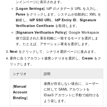
ンインページに表示されます。
[
Logon Settings
]: IdP のメタデータ URL を入力し、
Parse
をクリックします。システムが自動的に XML を
解析し、
IdP SSO URL
、
IdP Entity ID
、
Signature
Verification Certificate
を取得します。
[
Signature Verification Policy
]: Google Workspace
側で設定された署名戦略に一致するモードを選択しま
す。たとえば、アサーション署名を選択します。
Next
をクリックして、シナリオ選択ページに進みます。
要件に合うアカウント連携シナリオを選択し、
Create
をク
リックします。
シナリオ
説明
連携が存在しない場合に、ユーザー
[
Manual
に対して SAML アカウントを
Account
IDaaS アカウントに手動で紐付ける
Binding
]
よう促します。