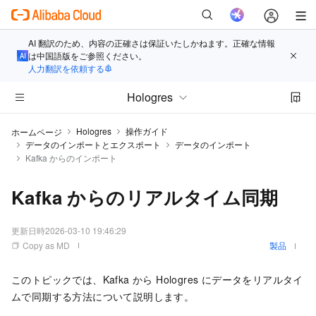
AI 翻訳のため、内容の正確さは保証いたしかねます。正確な情報
は中国語版をご参照ください。
人力翻訳を依頼する
Hologres
Hologres
操作ガイド
ホームページ
データのインポートとエクスポート
データのインポート
Kafka からのインポート
Kafka からのリアルタイム同期
更新日時
2026-03-10 19:46:29
Copy as MD
製品
このトピックでは、Kafka から Hologres にデータをリアルタイ
ムで同期する方法について説明します。