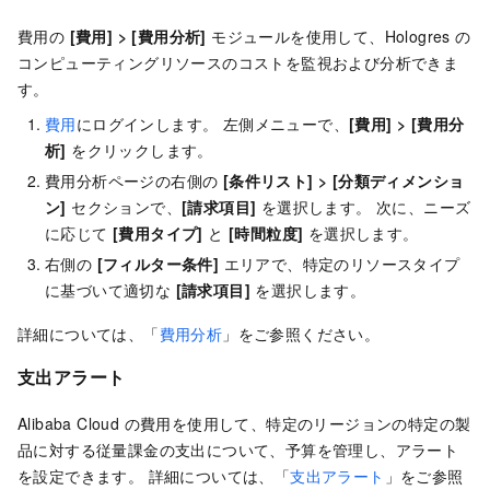
費用の
[費用]
>
[費用分析]
モジュールを使用して、Hologres の
コンピューティングリソースのコストを監視および分析できま
す。
費用
にログインします。 左側メニューで、
[費用]
>
[費用分
析]
をクリックします。
費用分析ページの右側の
[条件リスト]
>
[分類ディメンショ
ン]
セクションで、
[請求項目]
を選択します。 次に、ニーズ
に応じて
[費用タイプ]
と
[時間粒度]
を選択します。
右側の
[フィルター条件]
エリアで、特定のリソースタイプ
に基づいて適切な
[請求項目]
を選択します。
詳細については、「
費用分析
」をご参照ください。
支出アラート
Alibaba Cloud の費用を使用して、特定のリージョンの特定の製
品に対する従量課金の支出について、予算を管理し、アラート
を設定できます。 詳細については、「
支出アラート
」をご参照