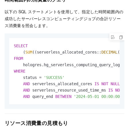
以下の SQL ステートメントを使用して、指定した時間範囲内の
成功したサーバーレスコンピューティングジョブの合計リソー
ス消費量を照会します。
SELECT
    (
SUM
((serverless_allocated_cores::
DECIMAL
(
38
, 
FROM
WHERE
    status 
=
'SUCCESS'
AND
 serverless_allocated_cores 
IS
NOT
NULL
AND
 serverless_resource_used_time_ms 
IS
NOT
NU
AND
 query_end 
BETWEEN
'2024-05-01 00:00:00+08'
リソース消費量の見積もり