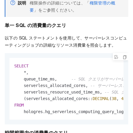
説明
権限操作の詳細については、「
権限管理の概
要
」をご参照ください。
単一 SQL の消費量のクエリ
以下の SQL ステートメントを使用して、サーバーレスコンピュ
ーティングジョブの詳細なリソース消費量を照会します。
SELECT
*
,

    queue_time_ms,	
-- SQL クエリがサーバーレ
    serverless_allocated_cores,	
-- サーバーレスコン
    serverless_resource_used_time_ms, 
-- SQL 
    (serverless_allocated_cores::
DECIMAL
(
38
, 
4
)) 
*
FROM
    hologres.hg_serverless_computing_query_log;
時間範囲内の消費量のクエリ