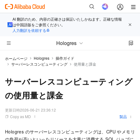
AI 翻訳のため、内容の正確さは保証いたしかねます。正確な情報
は中国語版をご参照ください。
人力翻訳を依頼する
Hologres
Hologres
操作ガイド
ホームページ
サーバーレスコンピューティング
使用量と課金
サーバーレスコンピューティング
の使用量と課金
更新日時
2026-06-21 23:36:12
Copy as MD
製品
Hologres のサーバーレスコンピューティングは、CPU やメモリ
の負荷が高いといったリソースを大量に消費する SQL ジョブに