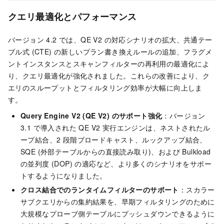
クエリ最適化とパフォーマンス
バージョン 4.2 では、QE V2 の対応シナリオの拡大、共通テー
ブル式 (CTE) の新しいプラン書き換えルールの追加、フラグメ
ントインスタンスとスキャンフィルターの再利用の最適化によ
り、クエリ最適化が強化されました。これらの改善により、ク
エリのスループットとフィルタリング効率が大幅に向上しま
す。
Query Engine V2 (QE V2) のサポート強化
：バージョン
3.1 で導入された QE V2 実行エンジンは、ネストされたル
ープ結合、2 段階ブロードキャスト、ルックアップ結合、
SQE (外部テーブルからの直接読み取り)、および Bulkload
の並列度 (DOP) の適応など、より多くのシナリオをサポー
トするようになりました。
クロス結合でのランタイムフィルターのサポート
：スカラー
サブクエリからの集約結果を、早期フィルタリングのために
大規模なプローブ側テーブルにプッシュダウンできるように