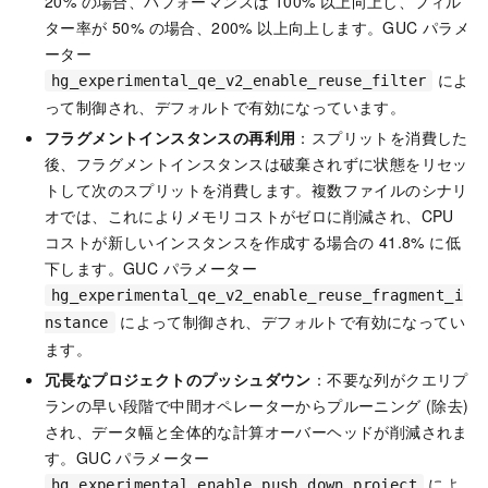
20% の場合、パフォーマンスは 100% 以上向上し、フィル
ター率が 50% の場合、200% 以上向上します。GUC パラメ
ーター
によ
hg_experimental_qe_v2_enable_reuse_filter
って制御され、デフォルトで有効になっています。
フラグメントインスタンスの再利用
：スプリットを消費した
後、フラグメントインスタンスは破棄されずに状態をリセッ
トして次のスプリットを消費します。複数ファイルのシナリ
オでは、これによりメモリコストがゼロに削減され、CPU
コストが新しいインスタンスを作成する場合の 41.8% に低
下します。GUC パラメーター
hg_experimental_qe_v2_enable_reuse_fragment_i
によって制御され、デフォルトで有効になってい
nstance
ます。
冗長なプロジェクトのプッシュダウン
：不要な列がクエリプ
ランの早い段階で中間オペレーターからプルーニング (除去)
され、データ幅と全体的な計算オーバーヘッドが削減されま
す。GUC パラメーター
によ
hg_experimental_enable_push_down_project