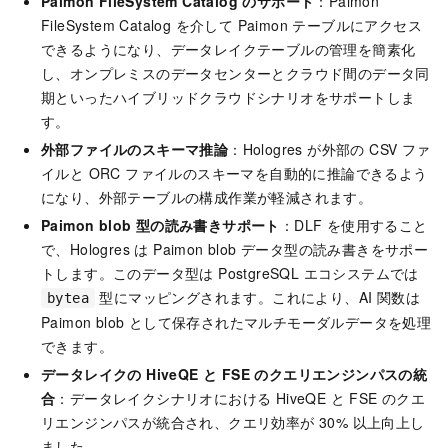
Paimon FileSystem Catalog のサポート
：Paimon
FileSystem Catalog を介して Paimon テーブルにアクセス
できるようになり、データレイクテーブルの管理を簡素化
し、オンプレミスのデータセンターとクラウド間のデータ同
期といったハイブリッドクラウドシナリオをサポートしま
す。
外部ファイルのスキーマ推論
：Hologres が外部の CSV ファ
イルと ORC ファイルのスキーマを自動的に推論できるよう
になり、外部テーブルの構成作業が軽減されます。
Paimon blob 型の読み書きサポート
：DLF を使用すること
で、Hologres は Paimon blob データ型の読み書きをサポー
トします。このデータ型は PostgreSQL エコシステムでは
型にマッピングされます。これにより、AI 関数は
bytea
Paimon blob として保存されたマルチモーダルデータを処理
できます。
データレイクの HiveQE と FSE のクエリエンジンパスの統
合
：データレイクシナリオにおける HiveQE と FSE のクエ
リエンジンパスが統合され、クエリ効率が 30% 以上向上し
ました。