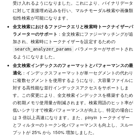
受け入れるようになりました。これにより、バイナリデータ
に対して直接埋め込みを行い、マルチモーダル検索や画像類
似性検索が可能になります。
全文検索におけるファジークエリと検索時トークナイザーパ
ラメーターのサポート
：全文検索にファジーマッチングが追
加され、検索時にトークナイザーを設定するための
パラメーターがサポートされ
search_analyzer_params
るようになりました。
全文検索インデックスのフォーマットとパフォーマンスの最
適化
：インデックスフォーマットが単一セグメントの代わり
に複数セグメントを使用するようになり、大容量ファイルに
対する高性能な並行インデックスアクセスをサポートしま
す。この変更により、全文検索インデックスを構築するため
の初期メモリ使用量が削減されます。検索用語のヒット率が
低いシナリオで検索パフォーマンスが向上し、特定の場合に
は 3 倍以上高速になります。また、pinyin トークナイザー
とフィルターのトークン化パフォーマンスも向上し、スルー
プットが 25% から 150% 増加しました。