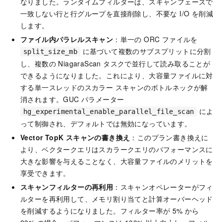
なりました。ランタイムフィルターは、スキャンフェーズで
一致しない行と行グループを直接削除し、不要な I/O を削減
します。
ファイル内パラレルスキャン
：単一の ORC ファイルを
に基づいて複数のサブスプリットに分割
split_size_mb
し、複数の NiagaraScan タスクで並行して読み取ることが
できるようになりました。これにより、大容量ファイルに対
する単一スレッドのスカラー スキャンのボトルネックが解
消されます。GUC パラメーター
によ
hg_experimental_enable_parallel_file_scan
って制御され、デフォルトでは無効になっています。
Vector TopK スキャンの書き換え
：このプラン書き換えに
より、ベクタークエリはスカラークエリのパフォーマンスに
大きな影響を与えることなく、大容量ファイルのメリットを
享受できます。
スキャンフィルターの再利用
：スキャンオペレーターがフィ
ルターを再利用して、メモリ割り当てと計算オーバーヘッド
を削減するようになりました。フィルター率が 5% から