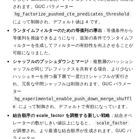
されます。GUC パラメーター
hg_factorize_pushed_cte_predicates_threshold
によって制御され、デフォルト値は 4 です。
ランタイムフィルターのための等価列の導出
：等価条件から
等価列を推論できるようになり、追加の条件でランタイムフ
ィルターを生成してフィルターの有効性を向上させることが
可能になりました。
シャッフルのプッシュダウンとマージ
：複数層のハッシュシ
ャッフルが同じプレフィックスを共有する場合、より少ない
ハッシュキーを持つ最下層で一度だけシャッフルが実行さ
れ、冗長な中間シャッフルは削除されます。GUC パラメー
ター
hg_experimental_enable_push_down_merge_shuffl
によって制御され、デフォルトで有効になっています。
e
結合順序の scale_factor を調整する新しい戦略
：結合オペ
レーターの数がしきい値以上になると、
scale_factor
が調整され、より最適な結合順序が生成されます。GUC パ
ラメーター