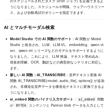
のスケジュールされたタスク (cron ジョブ) を定義できるよ
うになりました。スケジュールや間隔、ウェアハウスリソー
ス、および自動再試行ポリシーを指定できます。
AI とマルチモーダル検索
Model Studio での AI 関数のサポート
：AI 関数が Model
Studio と統合され、LLM、LLM-VL、embedding、qwen-vl-
ocr、qwen-mt シリーズなどのモデルをサポートするように
なりました。これにより、LLM 推論、テキスト埋め込み、
視覚的理解、OCR、翻訳などの典型的なシナリオに対応し
ます。
新しい AI 関数：AI_TRANSCRIBE
：音声テキスト変換 AI
関数 AI_TRANSCRIBE(model, audio_file[, options]) が追加
され、非構造化音声データを構造化テキストに変換できるよ
うになりました。
ai_embed 関数のバイナリ入力サポート
：
関数
ai_embed
が
コンテンツと Paimon blob データを入力として
BYTEA