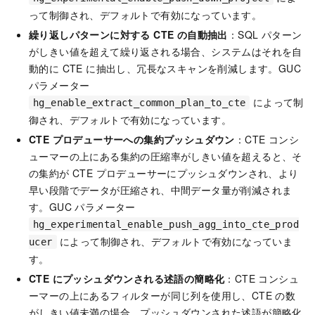
って制御され、デフォルトで有効になっています。
繰り返しパターンに対する CTE の自動抽出
：SQL パターン
がしきい値を超えて繰り返される場合、システムはそれを自
動的に CTE に抽出し、冗長なスキャンを削減します。GUC
パラメーター
によって制
hg_enable_extract_common_plan_to_cte
御され、デフォルトで有効になっています。
CTE プロデューサーへの集約プッシュダウン
：CTE コンシ
ューマーの上にある集約の圧縮率がしきい値を超えると、そ
の集約が CTE プロデューサーにプッシュダウンされ、より
早い段階でデータが圧縮され、中間データ量が削減されま
す。GUC パラメーター
hg_experimental_enable_push_agg_into_cte_prod
によって制御され、デフォルトで有効になっていま
ucer
す。
CTE にプッシュダウンされる述語の簡略化
：CTE コンシュ
ーマーの上にあるフィルターが同じ列を使用し、CTE の数
がしきい値未満の場合、プッシュダウンされた述語が簡略化