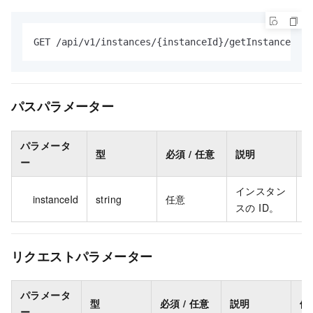
GET /api/v1/instances/{instanceId}/getInstanceMode
パスパラメータ
ー
パラメータ
型
必須 / 任意
説明
ー
インスタン
h
instanceId
string
任意
スの ID。
7
リクエストパラメーター
パラメータ
型
必須 / 任意
説明
例
ー