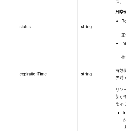
ス。
列挙値:
Reso
status
string
:
正常
Inst
:
作成
有効期限
expirationTime
string
界時 (U
リソー
新が有
を示し
tru
が
リ