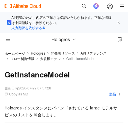
AI 翻訳のため、内容の正確さは保証いたしかねます。正確な情報
は中国語版をご参照ください。
人力翻訳を依頼する
Hologres
Hologres
開発者リソース
APIリファレンス
ホームページ
フロー制御情報
大規模モデル
GetInstanceModel
GetInstanceModel
更新日時
2026-07-29 07:57:28
Copy as MD
製品
Hologres インスタンスにバインドされている large モデルサー
ビスのリストを照会します。