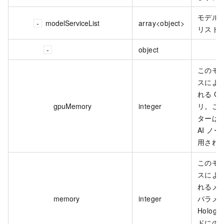
モデル
modelServiceList
array<object>
リスト
object
このモ
スによ
れる G
gpuMemory
integer
リ。こ
ターは H
AI ノ
用され
このモ
スによ
れるメ
memory
integer
パラメ
Hologr
ドにの