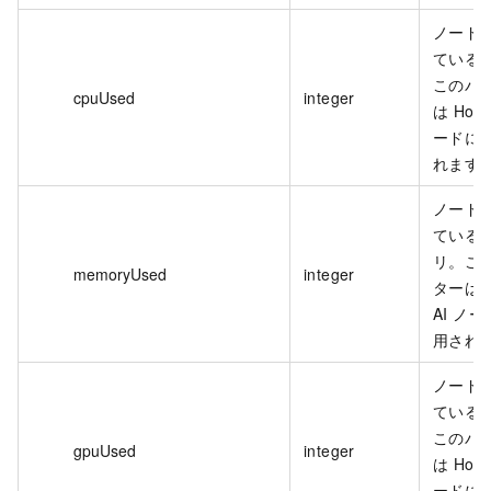
ノード
ている合
このパ
cpuUsed
integer
は Holo
ードに
れます
ノード
ている
リ。こ
memoryUsed
integer
ターは H
AI ノ
用され
ノード
ている合
このパ
gpuUsed
integer
は Holo
ードに