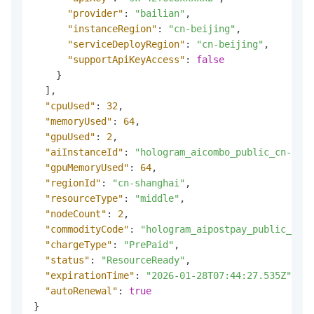
"provider"
:
"bailian"
,
"instanceRegion"
:
"cn-beijing"
,
"serviceDeployRegion"
:
"cn-beijing"
,
"supportApiKeyAccess"
:
false
}
]
,
"cpuUsed"
:
32
,
"memoryUsed"
:
64
,
"gpuUsed"
:
2
,
"aiInstanceId"
:
"hologram_aicombo_public_cn-77xx
"gpuMemoryUsed"
:
64
,
"regionId"
:
"cn-shanghai"
,
"resourceType"
:
"middle"
,
"nodeCount"
:
2
,
"commodityCode"
:
"hologram_aipostpay_public_cn"
,
"chargeType"
:
"PrePaid"
,
"status"
:
"ResourceReady"
,
"expirationTime"
:
"2026-01-28T07:44:27.535Z"
,
"autoRenewal"
:
true
}