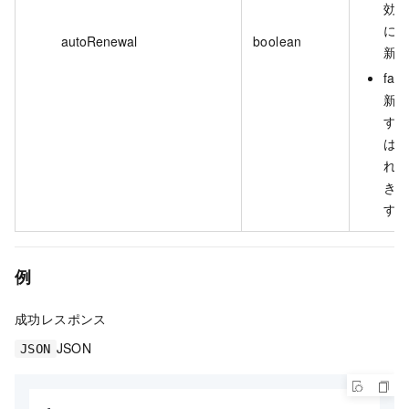
効
に
autoRenewal
boolean
新
fal
新
す
は
れ
き
す
例
成功レスポンス
JSON
JSON