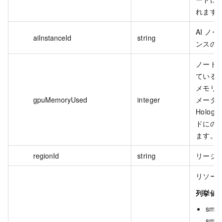
れます
AI ノ
aiInstanceId
string
ンスの 
ノード
ている合
メモリ
gpuMemoryUsed
integer
メータ
Hologr
ドにの
ます。
regionId
string
リージョ
リソー
列挙値:
small
smal