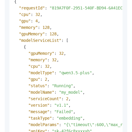
{
"requestId"
:
"819A7F0F-2951-540F-BD94-6A41ECF028
"cpu"
:
32
,
"gpu"
:
4
,
"memory"
:
128
,
"gpuMemory"
:
128
,
"modelServiceList"
:
[
{
"gpuMemory"
:
32
,
"memory"
:
32
,
"cpu"
:
32
,
"modelType"
:
"qwen3.5-plus"
,
"gpu"
:
2
,
"status"
:
"Running"
,
"modelName"
:
"my_model"
,
"serviceCount"
:
2
,
"version"
:
"v1.1"
,
"message"
:
"Failed"
,
"taskType"
:
"embedding"
,
"modelParams"
:
"{\"timeout\":600,\"max_retri
"apiKey"
:
"sk-42f6c8xxxxxb"
,