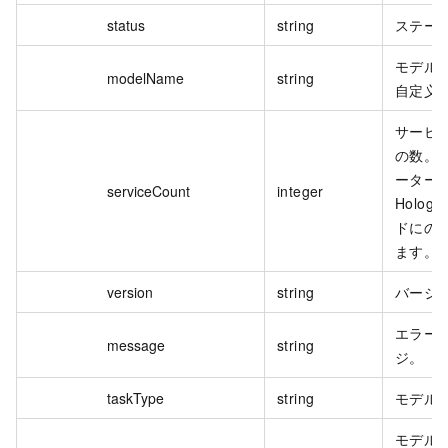
status
string
ステー
モデル
modelName
string
自定义
サービ
の数。
ーター
serviceCount
integer
Hologr
ドにの
ます。
version
string
バージ
エラー
message
string
ジ。
taskType
string
モデル
モデル