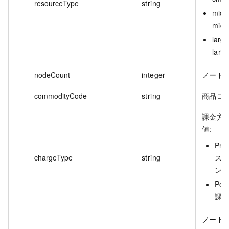
resourceType
string
middl
mid
large
larg
nodeCount
integer
ノード
commodityCode
string
商品コ
課金方
値:
Pre
chargeType
string
ス
ン
Pos
課
ノード