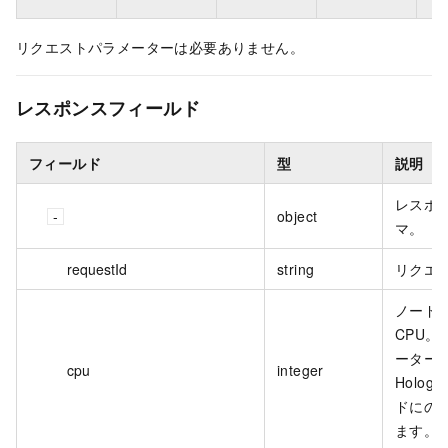
リクエストパラメーターは必要ありません。
レスポンスフィールド
フィールド
型
説明
レスポ
object
マ。
requestId
string
リクエス
ノード
CPU。
ーター
cpu
integer
Hologr
ドにの
ます。