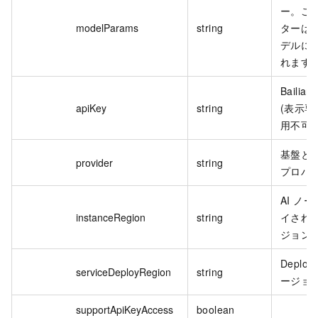
ー。こ
modelParams
string
ターは Ba
デルに
れます
Bailian
apiKey
string
(表示
用不可)
基盤と
provider
string
プロバ
AI ノ
instanceRegion
string
イされ
ジョン
Deploy
serviceDeployRegion
string
ージョ
supportApiKeyAccess
boolean