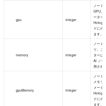
ノード
GPU。
ーター
gpu
integer
Hologr
ドにの
ます。
ノード
リ。こ
memory
integer
ターは H
AI ノ
用され
ノードの
メモリ
メータ
gpuMemory
integer
Hologr
ドにの
ます。