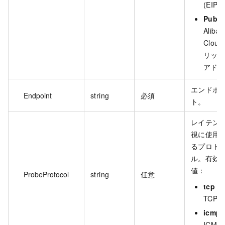
(EIP)
Publi
Alibab
Clou
リック 
アド
エンドポ
Endpoint
string
必須
ト。
レイテン
視に使用
るプロト
ル。有効
値：
ProbeProtocol
string
任意
tcp：
TCP。
icmp
ICMP