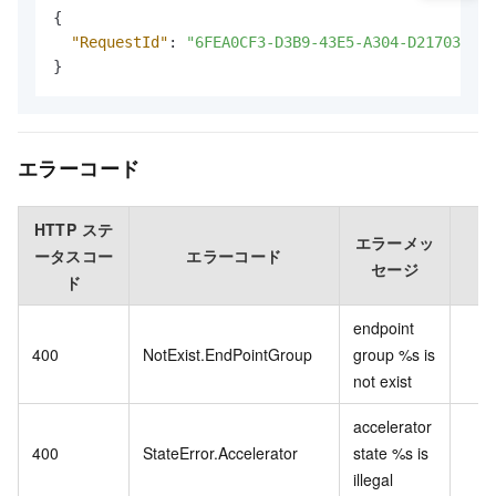
{
"RequestId"
:
"6FEA0CF3-D3B9-43E5-A304-D217037876
}
エラーコード
HTTP ステ
エラーメッ
ータスコー
エラーコード
セージ
ド
endpoint
400
NotExist.EndPointGroup
group %s is
not exist
accelerator
400
StateError.Accelerator
state %s is
illegal