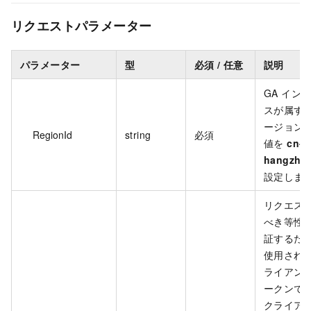
リクエストパラメーター
パラメーター
型
必須 / 任意
説明
GA イン
スが属す
ージョン 
RegionId
string
必須
値を
cn-
hangzho
設定しま
リクエス
べき等性
証するた
使用され
ライアン
ークンで
クライア