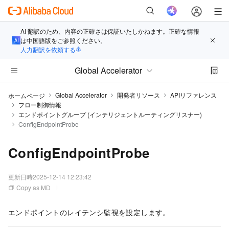
AI 翻訳のため、内容の正確さは保証いたしかねます。正確な情報
は中国語版をご参照ください。
人力翻訳を依頼する
Global Accelerator
Global Accelerator
開発者リソース
APIリファレンス
ホームページ
フロー制御情報
エンドポイントグループ (インテリジェントルーティングリスナー)
ConfigEndpointProbe
ConfigEndpointProbe
更新日時
2025-12-14 12:23:42
Copy as MD
エンドポイントのレイテンシ監視を設定します。