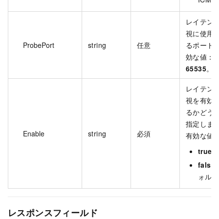
レイテン
視に使用
ProbePort
string
任意
るポート
効な値：
0
65535
。
レイテン
視を有効
るかどう
指定しま
Enable
string
必須
有効な値
true
false
ォルト
レスポンスフィールド