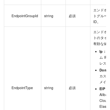
エンドポ
EndpointGroupId
string
必須
トグルー
ID。
エンドポ
トのタイ
有効な値
Ip：
カ
ム IP
レス
Doma
カス
メイ
EndpointType
string
必須
EIP：
Alibab
Cloud
Elasti