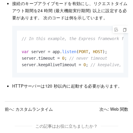
接続のキープアライブモードを有効にし、リクエストタイム
アウト期間を24
時間 (最大機能実行期間) 以上に設定する必
要があります。 次のコードは例を示しています。
// In this example, the Express framework for 
var
 server = app.
listen
(
PORT
, 
HOST
);

server.
timeout
 = 
0
; 
// never timeout
server.
keepAliveTimeout
 = 
0
; 
// keepalive, nev
HTTPサーバーは120
秒以内に起動する必要があります。
前へ:
カスタムランタイム
次へ:
Web 関数
この記事はお役に立ちましたか？