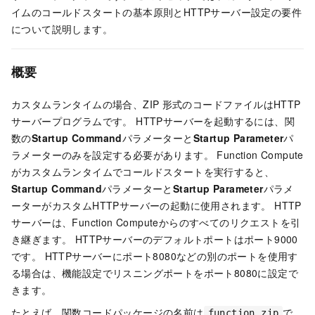
イムのコールドスタートの基本原則とHTTPサーバー設定の要件
について説明します。
概要
カスタムランタイムの場合、ZIP
形式のコードファイルはHTTP
サーバープログラムです。 HTTPサーバーを起動するには、関
数の
Startup Command
パラメーターと
Startup Parameter
パ
ラメーターのみを設定する必要があります。
Function Compute
がカスタムランタイムでコールドスタートを実行すると、
Startup Command
パラメーターと
Startup Parameter
パラメ
ーターがカスタムHTTPサーバーの起動に使用されます。 HTTP
サーバーは、
Function Compute
からのすべてのリクエストを引
き継ぎます。 HTTPサーバーのデフォルトポートはポート9000
です。 HTTPサーバーにポート8080などの別のポートを使用す
る場合は、機能設定でリスニングポートをポート8080に設定で
きます。
たとえば、関数コードパッケージの名前は
で
function.zip