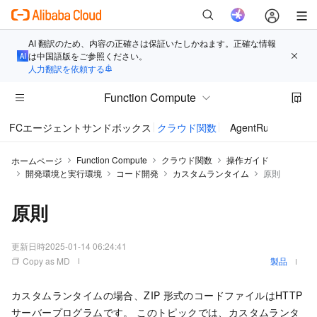
AI 翻訳のため、内容の正確さは保証いたしかねます。正確な情報
は中国語版をご参照ください。
人力翻訳を依頼する
Function Compute
FCエージェントサンドボックス
クラウド関数
AgentRun
Function Compute
クラウド関数
操作ガイド
ホームページ
開発環境と実行環境
コード開発
カスタムランタイム
原則
原則
更新日時
2025-01-14 06:24:41
Copy as MD
製品
カスタムランタイムの場合、ZIP
形式のコードファイルはHTTP
サーバープログラムです。 このトピックでは、カスタムランタ