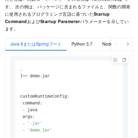
す。 次の例は、パッケージに含まれるファイルと、関数の開発
に使用されるプログラミング言語に基づいた
Startup
Command
および
Startup Parameter
パラメーターを示してい
ます。
Java 8またはSpringブート
Python 3.7
Node.js 10
PH
.

├── demo.jar

customRuntimeConfig:

 command:

 - java 

 args:

 - 
'-jar'
 - 
'demo.jar'