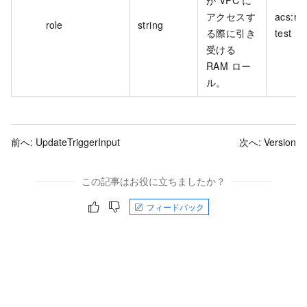
が VPC に
アクセスす
acs:ra
role
string
る際に引き
test
受ける
RAM ロー
ル。
前へ:
UpdateTriggerInput
次へ:
Version
この記事はお役に立ちましたか？
フィードバック