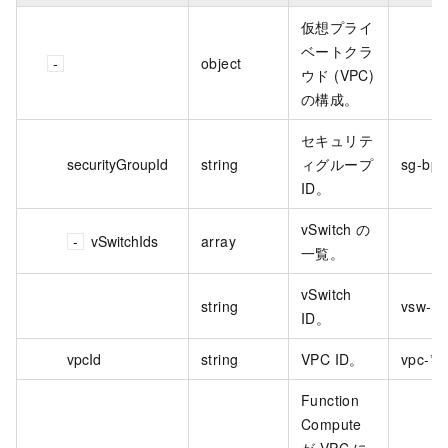
仮想プライ
ベートクラ
object
ウド (VPC)
の構成。
セキュリテ
securityGroupId
string
ィグループ
sg-bp1
ID。
vSwitch の
vSwitchIds
array
一覧。
vSwitch
string
vsw-bp
ID。
vpcId
string
VPC ID。
vpc-***
Function
Compute