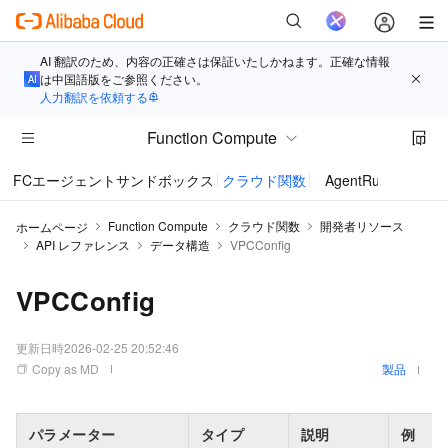
AI 翻訳のため、内容の正確さは保証いたしかねます。正確な情報
は中国語版をご参照ください。
人力翻訳を依頼する
Function Compute
FCエージェントサンドボックス
クラウド関数
AgentRun
Function Compute
クラウド関数
開発者リソース
ホームページ
API レファレンス
データ構造
VPCConfig
VPCConfig
更新日時
2026-02-25 20:52:46
Copy as MD
製品
パラメーター
タイプ
説明
例