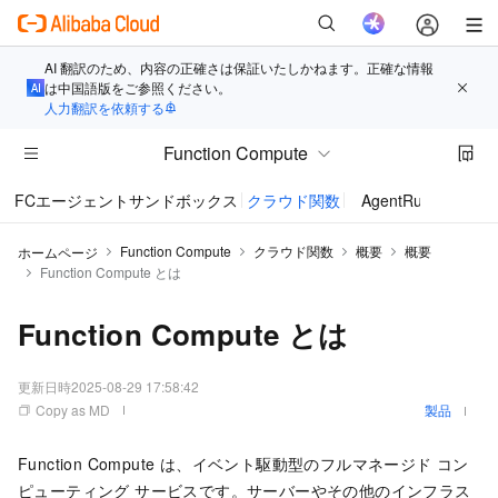
AI 翻訳のため、内容の正確さは保証いたしかねます。正確な情報
は中国語版をご参照ください。
人力翻訳を依頼する
Function Compute
FCエージェントサンドボックス
クラウド関数
AgentRun
Function Compute
クラウド関数
概要
概要
ホームページ
Function Compute とは
Function Compute とは
更新日時
2025-08-29 17:58:42
Copy as MD
製品
Function Compute
は、イベント駆動型のフルマネージド コン
ピューティング サービスです。サーバーやその他のインフラス