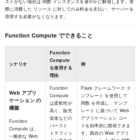
ストがない場合は 関数 インスタンスを速やかに解放します。実
際に消費した リソース に対してのみ料金を支払い、サーバーを
管理する必要がなくなります。
Function Compute でできること
Function
Compute
シナリオ
例
を使用する
理由
Function
Flask フレームワーク テ
Web アプリ
Compute
ンプレート を使用して
ケーション の
は柔軟性が
関数 を作成し、テンプ
構築
高く、販売
レート に基づいて Web
促進などの
アプリケーション コー
Function
バースト
ドを効率的に開発できま
Compute
は、
トラフィッ
す。既存の Web アプリ
一般的な Web