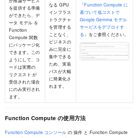
が推論サービス
なる GPU
「
Function Compute に
を提供する準備
インフラス
基づいて低コストで
ができたら、デ
トラクチャ
Google Gemma モデル
ータ モデル を
を管理する
サービスをデプロイす
Function
ことなく、
る
」をご参照ください。
Compute 関数
ビジネスの
にパッケージ化
みに完全に
できます。この
集中できる
ようにして、コ
ため、実装
ードは実際の
パスが大幅
リクエスト が
に簡素化さ
受信された場合
れます。
にのみ実行され
ます。
Function Compute の使用方法
Function Compute コンソール
の 操作 と
Function Compute