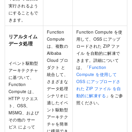
実行されるよう
にすることもで
きます。
Function
Function Compute
を使
リアルタイム
Compute
用して、OSS にアップ
データ処理
は、複数の
ロードされた ZIP ファ
Alibaba
イル を自動的に解凍で
Cloud プロ
きます。詳細について
イベント駆動型
ダクト と
は、「
Function
アーキテクチャ
統合して、
Compute を使用して
に基づいて、
さまざまな
OSS にアップロードさ
Function
データ処理
れた ZIP ファイル を自
Compute
は、
シナリオに
動的に解凍する
」をご参
HTTP リクエス
適したイベ
照ください。
ト、OSS、
ント駆動型
MSMQ、および
アーキテク
その他の サー
チャを簡単
ビス によって
に構築でき