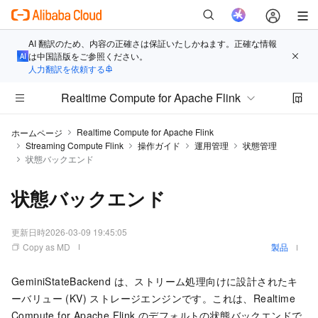
AI 翻訳のため、内容の正確さは保証いたしかねます。正確な情報
は中国語版をご参照ください。
人力翻訳を依頼する
Realtime Compute for Apache Flink
Realtime Compute for Apache Flink
ホームページ
Streaming Compute Flink
操作ガイド
運用管理
状態管理
状態バックエンド
状態バックエンド
更新日時
2026-03-09 19:45:05
Copy as MD
製品
GeminiStateBackend は、ストリーム処理向けに設計されたキ
ーバリュー (KV) ストレージエンジンです。これは、Realtime
Compute for Apache Flink のデフォルトの状態バックエンドで