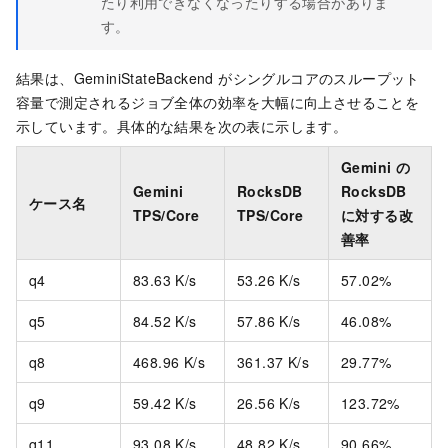
たり利用できなくなったりする場合がありま
す。
結果は、GeminiStateBackend がシングルコアのスループット
容量で測定されるジョブ全体の効率を大幅に向上させることを
示しています。具体的な結果を次の表に示します。
Gemini の
Gemini
RocksDB
RocksDB
ケース名
TPS/Core
TPS/Core
に対する改
善率
q4
83.63 K/s
53.26 K/s
57.02%
q5
84.52 K/s
57.86 K/s
46.08%
q8
468.96 K/s
361.37 K/s
29.77%
q9
59.42 K/s
26.56 K/s
123.72%
q11
93.08 K/s
48.82 K/s
90.66%