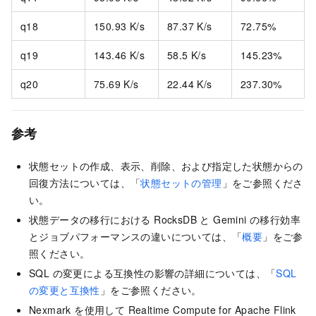
q18
150.93 K/s
87.37 K/s
72.75%
q19
143.46 K/s
58.5 K/s
145.23%
q20
75.69 K/s
22.44 K/s
237.30%
参考
状態セットの作成、表示、削除、および指定した状態からの
回復方法については、「
状態セットの管理
」をご参照くださ
い。
状態データの移行における RocksDB と Gemini の移行効率
とジョブパフォーマンスの違いについては、「
概要
」をご参
照ください。
SQL の変更による互換性の影響の詳細については、「
SQL
の変更と互換性
」をご参照ください。
Nexmark を使用して Realtime Compute for Apache Flink