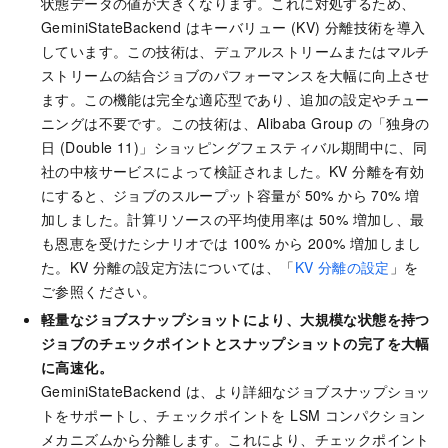
状態データの値が大きくなります。これに対処するため、
GeminiStateBackend はキーバリュー (KV) 分離技術を導入
しています。この技術は、デュアルストリームまたはマルチ
ストリームの結合ジョブのパフォーマンスを大幅に向上させ
ます。この機能は完全な適応型であり、追加の設定やチュー
ニングは不要です。この技術は、Alibaba Group の「独身の
日 (Double 11)」ショッピングフェスティバル期間中に、同
社の中核サービスによって検証されました。KV 分離を有効
にすると、ジョブのスループット容量が 50% から 70% 増
加しました。計算リソースの平均使用率は 50% 増加し、最
も恩恵を受けたシナリオでは 100% から 200% 増加しまし
た。KV 分離の設定方法については、「
KV 分離の設定
」を
ご参照ください。
軽量なジョブスナップショットにより、大規模な状態を持つ
ジョブのチェックポイントとスナップショットの完了を大幅
に高速化。
GeminiStateBackend は、より詳細なジョブスナップショッ
トをサポートし、チェックポイントを LSM コンパクション
メカニズムから分離します。これにより、チェックポイント