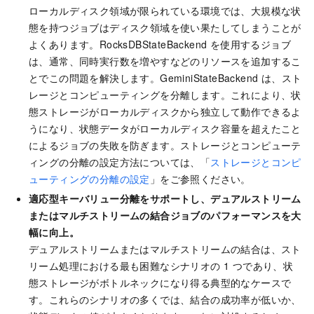
ローカルディスク領域が限られている環境では、大規模な状
態を持つジョブはディスク領域を使い果たしてしまうことが
よくあります。RocksDBStateBackend を使用するジョブ
は、通常、同時実行数を増やすなどのリソースを追加するこ
とでこの問題を解決します。GeminiStateBackend は、スト
レージとコンピューティングを分離します。これにより、状
態ストレージがローカルディスクから独立して動作できるよ
うになり、状態データがローカルディスク容量を超えたこと
によるジョブの失敗を防ぎます。ストレージとコンピューテ
ィングの分離の設定方法については、「
ストレージとコンピ
ューティングの分離の設定
」をご参照ください。
適応型キーバリュー分離をサポートし、デュアルストリーム
またはマルチストリームの結合ジョブのパフォーマンスを大
幅に向上。
デュアルストリームまたはマルチストリームの結合は、スト
リーム処理における最も困難なシナリオの 1 つであり、状
態ストレージがボトルネックになり得る典型的なケースで
す。これらのシナリオの多くでは、結合の成功率が低いか、