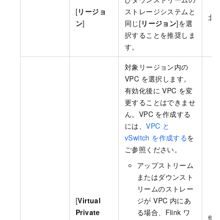
[
リージョ
ストレージシステムと
北
ン
]
同じ[
リージョン
]を選
択することを推奨しま
す。
対象リージョン内の
VPC を選択します。
有効化後に VPC を変
更することはできませ
ん。VPC を作成する
には、
VPC と
vSwitch を作成する
を
ご参照ください。
アップストリーム
またはダウンスト
リームのストレー
[
Virtual
ジが VPC 内にあ
Private
る場合、Flink ワ
fli