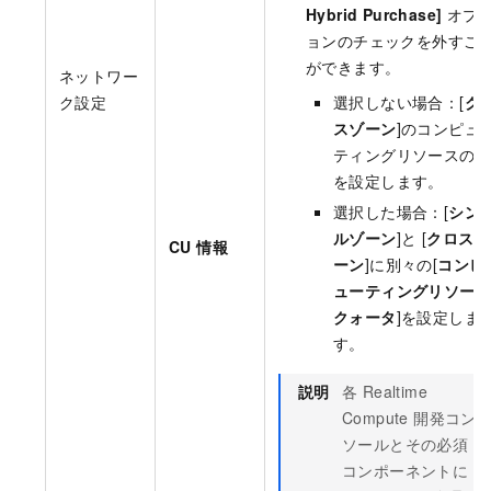
Hybrid Purchase]
オプ
ョンのチェックを外すこ
ができます。
ネットワー
ク設定
選択しない場合：[
ク
スゾーン
]のコンピュ
ティングリソースのみ
を設定します。
選択した場合：[
シン
ルゾーン
]と [
クロスゾ
CU 情報
ーン
]に別々の[
コンピ
ューティングリソース
クォータ
]を設定しま
す。
説明
各 Realtime
Compute 開発コン
ソールとその必須
コンポーネントに