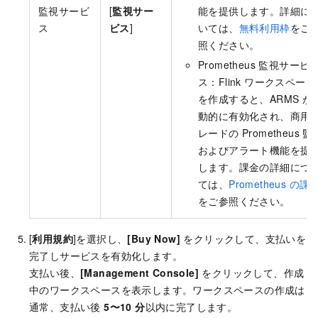
監視サービ
[
監視サー
能を提供します。詳細に
ス
ビス
]
いては、
無料利用枠
をご
照ください。
Prometheus 監視サービ
ス：Flink ワークスペース
を作成すると、ARMS が
動的に有効化され、商用
レードの Prometheus 監
およびアラート機能を提
します。課金の詳細につ
ては、
Prometheus の課
をご参照ください。
[
利用規約
]を選択し、
[Buy Now]
をクリックして、支払いを
完了しサービスを有効化します。
支払い後、
[Management Console]
をクリックして、作成
中のワークスペースを表示します。ワークスペースの作成は
通常、支払い後
5〜10 分
以内に完了します。