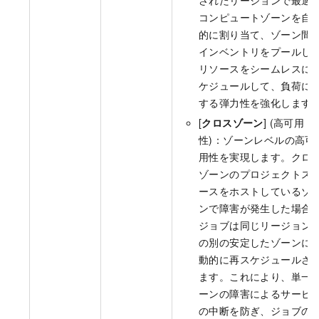
されたリージョンで最適
コンピュートゾーンを自
的に割り当て、ゾーン間
インベントリをプールし
リソースをシームレスに
ケジュールして、負荷に
する弾力性を強化します
[
クロスゾーン
] (高可用
性)：ゾーンレベルの高可
用性を実現します。クロ
ゾーンのプロジェクトス
ースをホストしているゾ
ンで障害が発生した場合
ジョブは同じリージョン
の別の安定したゾーンに
動的に再スケジュールさ
ます。これにより、単一
ーンの障害によるサービ
の中断を防ぎ、ジョブの