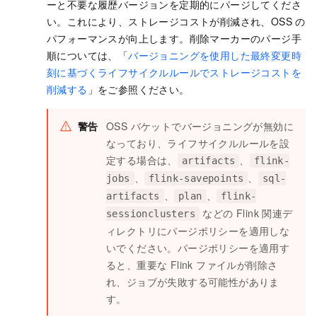
ーと不要な履歴バージョンを定期的にパージしてくださ
い。これにより、ストレージコストが削減され、OSS の
パフォーマンスが向上します。削除マーカーのパージ手
順については、「
バージョニングを使用した最終変更時
刻に基づくライフサイクルルールでストレージコストを
削減する
」をご参照ください。
警告
OSS バケットでバージョニングが無効に
なっており、ライフサイクルルールを設
定する場合は、
、
artifacts
flink-
、
、
jobs
flink-savepoints
sql-
、
、
artifacts
plan
flink-
などの Flink 関連デ
sessionclusters
ィレクトリにパージポリシーを適用しな
いでください。パージポリシーを適用す
ると、重要な Flink ファイルが削除さ
れ、ジョブが失敗する可能性がありま
す。