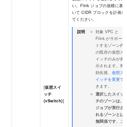
い。Flink ジョブの規模に基
いて CIDR ブロックを計画し
てください。
説明
対象 VPC と
Flink がサポー
トするゾーン内
の既存の仮想ス
イッチのみが表
示されます。有
効化後、
仮想ス
イッチを変更
で
きます。
[
仮想スイ
ッチ
選択したスイッ
(vSwitch)
]
チのゾーンは、
ジョブが実行さ
れるゾーンとは
無関係です
。こ