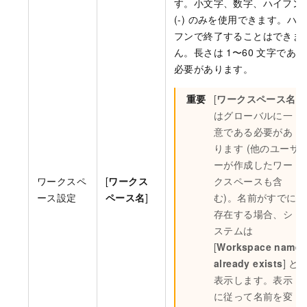
す。小文字、数字、ハイフン
(-) のみを使用できます。ハイ
フンで終了することはできま
ん。長さは 1〜60 文字である
必要があります。
重要
[
ワークスペース名
]
はグローバルに一
意である必要があ
ります (他のユーザ
ーが作成したワー
ワークスペ
[
ワークス
クスペースも含
ース設定
ペース名
]
む)。名前がすでに
存在する場合、シ
ステムは
[
Workspace name
already exists
] と
表示します。表示
に従って名前を変