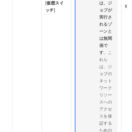
[
仮想スイ
は、ジ
flin
ッチ
]
ョブが
実行さ
れるゾ
ーンと
は無関
係で
す
。こ
れら
は、ジ
ョブの
ネット
ワーク
リソー
スへの
アクセ
スを保
証する
ための