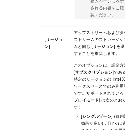
購入ページに表示
される内容をご確
認ください。
アップストリームおよびダウ
[
リージョ
ストリームのストレージシス
ン
]
ムと同じ [
リージョン
] を選択
することを推奨します。
このオプションは、課金方法
[
サブスクリプション
]である
特定のリージョンの Intel X86
ワークスペースでのみ利用可
です。サポートされている [
プロイモード
] は次のとおり
す：
[
シングルゾーン
] (費用対
効果が高い)：Flink は選