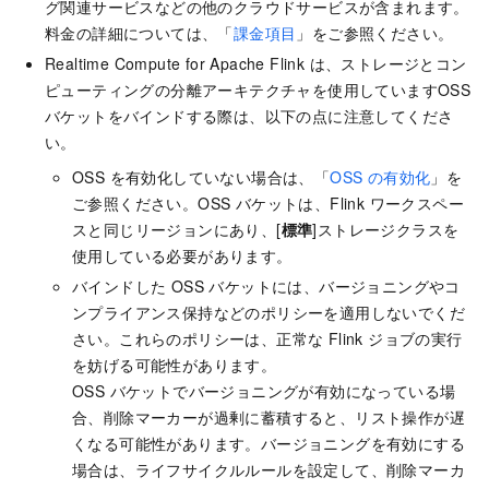
グ関連サービスなどの他のクラウドサービスが含まれます。
料金の詳細については、「
課金項目
」をご参照ください。
Realtime Compute for Apache Flink は、ストレージとコン
ピューティングの分離アーキテクチャを使用しています
OSS
バケットをバインドする際は、
以下の点に注意してくださ
い。
OSS を有効化していない場合は、「
OSS の有効化
」を
ご参照ください。OSS バケットは、Flink ワークスペー
スと同じリージョンにあり、[
標準
]ストレージクラスを
使用している必要があります。
バインドした OSS バケットには、バージョニングやコ
ンプライアンス保持などのポリシーを適用しないでくだ
さい。これらのポリシーは、正常な Flink ジョブの実行
を妨げる可能性があります。
OSS バケットでバージョニングが有効になっている場
合、削除マーカーが過剰に蓄積すると、リスト操作が遅
くなる可能性があります。バージョニングを有効にする
場合は、ライフサイクルルールを設定して、削除マーカ