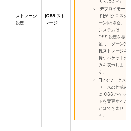
てください。
[
デプロイモー
ストレージ
[
OSS スト
ド
]が [
クロスゾ
設定
レージ
]
ーン
]の場合、
システムは
OSS 設定を検
証し、
ゾーン冗
長ストレージ
を
持つバケットの
みを表示しま
す。
Flink ワークス
ペースの作成後
に OSS バケッ
トを変更するこ
とはできませ
ん。