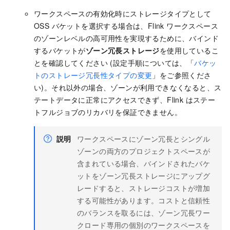
ワークスペースの有効化時にストレージタイプとして
OSS バケットを選択する場合は、Flink ワークスペース
のゾーンレベルの高可用性を実現するために、バインド
するバケットが
ゾーン冗長ストレージ
を使用しているこ
とを確認してください (設定手順については、「
バケッ
トのストレージ冗長性タイプの変更
」をご参照くださ
い)。それ以外の場合、ゾーンが利用できなくなると、ス
テートデータに正常にアクセスできず、Flink はステー
トフルジョブのリカバリを保証できません。
説明
ワークスペースにゾーン冗長とシングル
ゾーンの両方のプロジェクトスペースが
含まれている場合、バインドされたバケ
ットをゾーン冗長ストレージにアップグ
レードすると、ストレージコストが増加
する可能性があります。コストと信頼性
のバランスを取るには、ゾーン冗長ワー
クロード専用の個別のワークスペースを