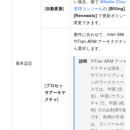
い場合、後で
Alibaba Cloud
[
自動更新
]
管理コンソール
の
[Billing]
>
[Renewals]
で更新ポリシー
変更できます。
要件に合わせて、Intel X86 と
YiTian ARM アーキテクチャ
ら選択します。
説明
YiTian ARM アーキ
基本設定
テクチャは現在、
サブスクリプショ
ンのワークスペー
[
プロセッ
スでは、中国 (北
サアーキテ
京)、中国 (ウラン
クチャ
]
チャブ)、中国 (杭
州) でのみ利用可能
です。利用の可否
は、コンソールの