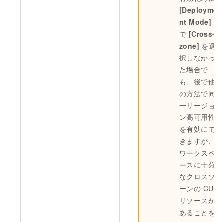
[Deployme
nt Mode]
で
[Cross-
zone]
を選
択しなかっ
た場合で
も、後で他
の方法で同
一リージョ
ン高可用性
を有効にで
きますが、
ワークスペ
ースに十分
なクロスゾ
ーンの CU
リソースが
あることを