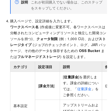
説明
これが初回購入でない場合は、このステップ
をスキップしてください。
購入ページで、設定詳細を入力します。
ワークスペース名
(作成後に変更不可。各ワークスペースは
分離されたコンピューティングリソースと独立した開発コン
ソールを持つ)、
クォータ制限
(例：1,000 CU)、および
スト
レージタイプ
(ジョブのチェックポイント、ログ、JAR パッ
ケージ、その他のデータを保存するための
OSS Bucket
ま
たは
フルマネージドストレージ
) を設定します。
カテゴリ
設定項目
説明
例
[
従量課金
]を選択しま
す。課金の詳細につい
[
課金方法
]
従
ては、「
従量課金
」を
ご参照ください。
アップストリームおよ
基本設定
びダウンストリームの