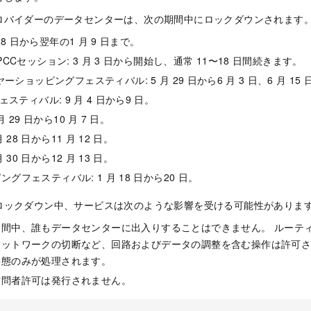
ロバイダーのデータセンターは、次の期間中にロックダウンされます
28
日から翌年の1
月
9
日まで。
PCCセッション: 3
月
3
日から開始し、通常
11〜18
日間続きます。
イヤーショッピングフェスティバル: 5
月
29
日から6
月
3
日、6
月
15
フェスティバル: 9
月
4
日から9
日。
月
29
日から10
月
7
日。
月
28
日から11
月
12
日。
月
30
日から12
月
13
日。
ングフェスティバル: 1
月
18
日から20
日。
ロックダウン中、サービスは次のような影響を受ける可能性がありま
期間中、誰もデータセンターに出入りすることはできません。 ルーテ
ネットワークの切断など、回路およびデータの調整を含む操作は許可さ
事態のみが処理されます。
訪問者許可は発行されません。