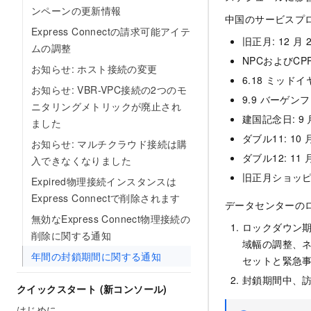
ンペーンの更新情報
中国のサービスプ
Express Connectの請求可能アイテ
旧正月: 12
月
ムの調整
NPCおよびCP
お知らせ: ホスト接続の変更
6.18 ミッド
お知らせ: VBR-VPC接続の2つのモ
9.9 バーゲン
ニタリングメトリックが廃止され
建国記念日: 9
ました
ダブル11: 10
お知らせ: マルチクラウド接続は購
ダブル12: 11
入できなくなりました
旧正月ショッピ
Expired物理接続インスタンスは
Express Connectで削除されます
データセンターの
無効なExpress Connect物理接続の
ロックダウン
削除に関する通知
域幅の調整、
年間の封鎖期間に関する通知
セットと緊急
封鎖期間中、
クイックスタート (新コンソール)
はじめに