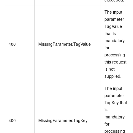
The input
parameter
TagValue
that is
mandatory
400
MissingParameter.TagValue
for
processing
this request
is not
supplied.
The input
parameter
TagKey that
is
mandatory
400
MissingParameter.TagKey
for
processing