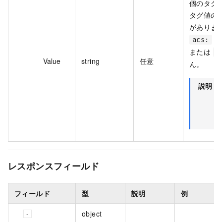
個のタグ
タグ値の長
がありま
で
acs:
または
h
Value
string
任意
ん。
説明
T
レスポンスフィールド
フィールド
型
説明
例
object