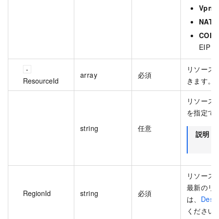
VpnG
NATG
COM
EIP
リソース I
array
必須
ResourceId
きます。
リソース I
を指定で
string
任意
説明
リソースの
最新のリ
RegionId
string
必須
は、
Desc
ください