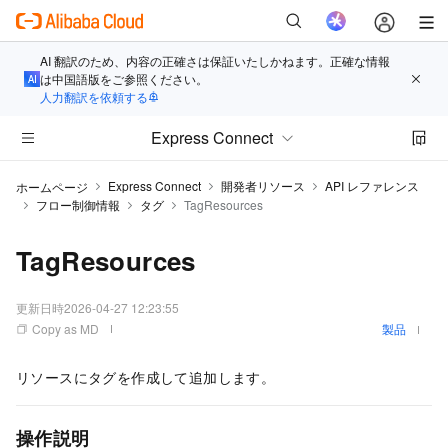
AI 翻訳のため、内容の正確さは保証いたしかねます。正確な情報
は中国語版をご参照ください。
人力翻訳を依頼する
Express Connect
Express Connect
開発者リソース
API レファレンス
ホームページ
フロー制御情報
タグ
TagResources
TagResources
更新日時
2026-04-27 12:23:55
Copy as MD
製品
リソースにタグを作成して追加します。
操作説明