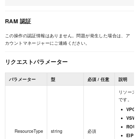
RAM 認証
この操作の認証情報はありません。問題が発生した場合は、ア
カウントマネージャーにご連絡ください。
リクエストパラメーター
パラメーター
型
必須 / 任意
説明
リソース
です。
VPC
：
VSWI
ROUT
ResourceType
string
必須
EIP
：