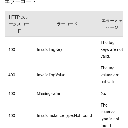
エラーコード
HTTP ステ
エラーメッ
ータスコー
エラーコード
セージ
ド
The tag
400
InvalidTagKey
keys are not
valid.
The tag
400
InvalidTagValue
values are
not valid.
400
MissingParam
%s
The
instance
400
InvalidInstanceType.NotFound
type is not
found