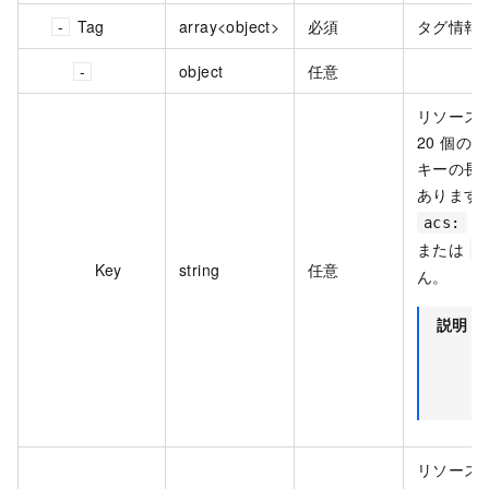
Tag
array<object>
必須
タグ情報
object
任意
リソース
20 個の
キーの長さ
あります
で
acs:
または
h
Key
string
任意
ん。
説明
リソース