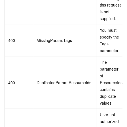
this request
is not
supplied.
You must
specify the
400
MissingParam.Tags
Tags
parameter.
The
parameter
of
400
DuplicatedParam.ResourceIds
ResourceIds
contains
duplicate
values.
User not
authorized