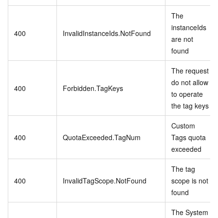
The
instanceIds
400
InvalidInstanceIds.NotFound
are not
found
The request
do not allow
400
Forbidden.TagKeys
to operate
the tag keys
Custom
400
QuotaExceeded.TagNum
Tags quota
exceeded
The tag
400
InvalidTagScope.NotFound
scope is not
found
The System