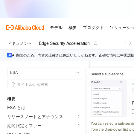
ドキュメント
Edge Security Acceleration
AI 翻訳のため、内容の正確さは保証いたしかねます。正確な情報は中国語
Edge 
ホームページ
ESA
Select a sub-service
プロトコ
概要
更新日時
2026-07-15 2
ESA とは
SSL/TLS を
リリースノートとアナウンス
(QUIC) を自動
You can select a sub-servi
期間限定オファー
from the drop-down list to q