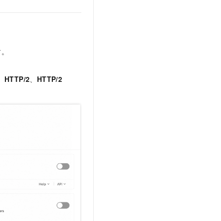
す。
、
HTTP/2
、
HTTP/2