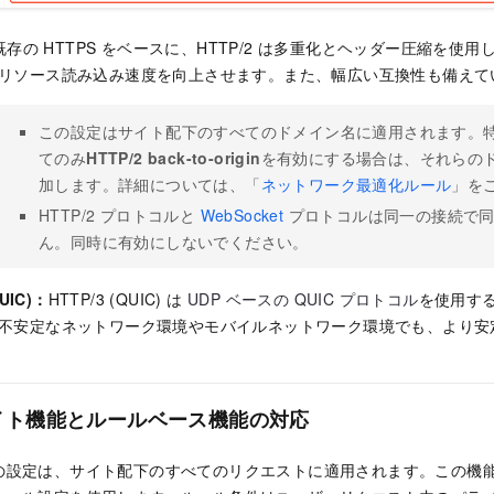
既存の HTTPS をベースに、HTTP/2 は多重化とヘッダー圧縮を使用
リソース読み込み速度を向上させます。また、幅広い互換性も備えて
この設定はサイト配下のすべてのドメイン名に適用されます。
てのみ
HTTP/2 back-to-origin
を有効にする場合は、それらの
加します。詳細については、「
ネットワーク最適化ルール
」を
HTTP/2 プロトコルと
WebSocket
プロトコルは同一の接続で同
ん。同時に有効にしないでください。
QUIC)：
HTTP/3 (QUIC) は
UDP ベースの QUIC プロトコル
を使用す
不安定なネットワーク環境やモバイルネットワーク環境でも、より安
イト機能とルールベース機能の対応
の設定は、サイト配下のすべてのリクエストに適用されます。この機