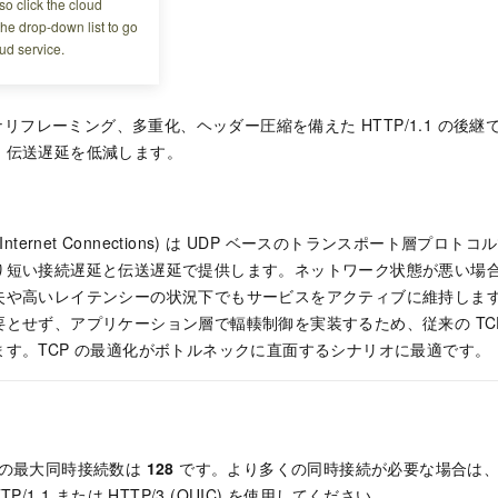
o click the cloud
the drop-down list to go
ud service.
イナリフレーミング、多重化、ヘッダー圧縮を備えた HTTP/1.1 の後継
、伝送遅延を低減します。
UDP Internet Connections) は UDP ベースのトランスポート層プロト
り短い接続遅延と伝送遅延で提供します。ネットワーク状態が悪い場
や高いレイテンシーの状況下でもサービスをアクティブに維持します。Q
とせず、アプリケーション層で輻輳制御を実装するため、従来の TC
ます。TCP の最適化がボトルネックに直面するシナリオに最適です。
2 の最大同時接続数は
128
です。より多くの同時接続が必要な場合は、HT
P/1.1 または HTTP/3 (QUIC) を使用してください。