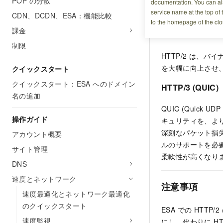
POP の分散
documentation. You can als
背景情報
service name at the top of 
CDN、DCDN、ESA：機能比較
to the homepage of the clo
課金
HTTP/2
制限
HTTP/2 は、バ
を大幅に向上させ
クイックスタート
クイックスタート：ESA へのドメイン
HTTP/3 (QUIC)
名の追加
QUIC (Quick 
操作ガイド
キュリティを、よ
深刻なパケット損失
アカウント概要
ルのサポートを必要
サイト管理
柔軟性が高くなり
DNS
速度とネットワーク
注意事項
速度最適化とネットワーク最適化
のクイックスタート
ESA
での HTTP/
速度監視
にし、代わりに HTT