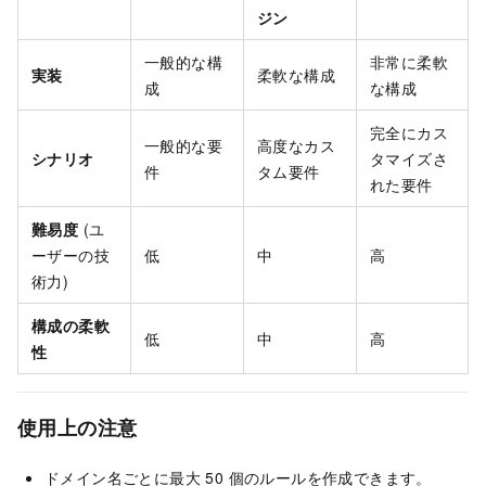
ジン
一般的な構
非常に柔軟
実装
柔軟な構成
成
な構成
完全にカス
一般的な要
高度なカス
シナリオ
タマイズさ
件
タム要件
れた要件
難易度
(ユ
ーザーの技
低
中
高
術力)
構成の柔軟
低
中
高
性
使用上の注意
ドメイン名ごとに最大 50 個のルールを作成できます。