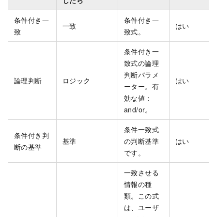
条件付き一
条件付き一
一致
はい
致
致式。
条件付き一
致式の論理
判断パラメ
論理判断
ロジック
はい
ーター。有
効な値：
and/or。
条件一致式
条件付き判
基準
の判断基準
はい
断の基準
です。
一致させる
情報の種
類。この式
は、ユーザ