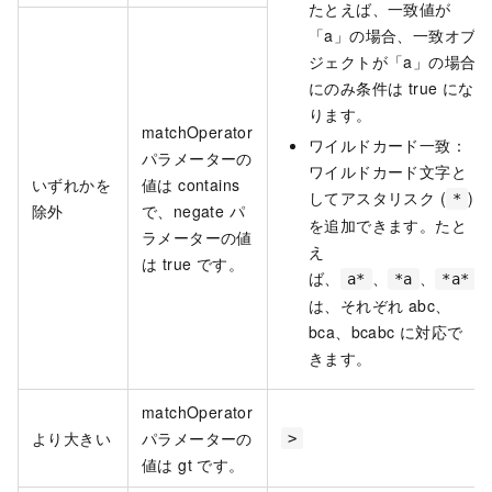
たとえば、一致値が
「a」の場合、一致オブ
ジェクトが「a」の場合
にのみ条件は true にな
ります。
matchOperator
ワイルドカード一致：
パラメーターの
ワイルドカード文字と
いずれかを
値は contains
してアスタリスク (
)
*
除外
で、negate パ
を追加できます。たと
ラメーターの値
え
は true です。
ば、
、
、
a*
*a
*a*
は、それぞれ abc、
bca、bcabc に対応で
きます。
matchOperator
より大きい
パラメーターの
>
値は gt です。