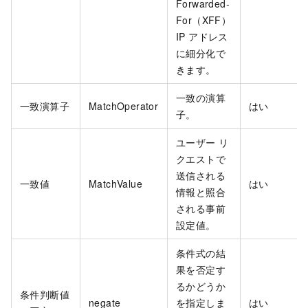
Forwarded-
For（XFF）
IP アドレス
に細分化で
きます。
一致の演算
一致演算子
MatchOperator
はい
子。
ユーザー リ
クエストで
送信される
一致値
MatchValue
はい
情報と照合
される事前
設定値。
条件式の結
果を否定す
るかどうか
条件判断値
negate
を指定しま
はい