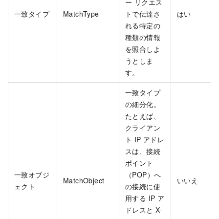
ー リクエス
一致タイプ
MatchType
トで伝達さ
はい
れる特定の
種類の情報
を照合しよ
うとしま
す。
一致タイプ
の細分化。
たとえば、
クライアン
ト IP アドレ
スは、接続
ポイント
一致オブジ
（POP）へ
MatchObject
いいえ
ェクト
の接続に使
用する IP ア
ドレスと X-