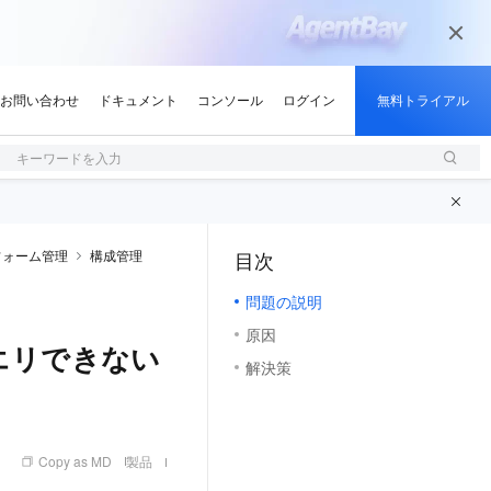
キーワードを入力
フォーム管理
構成管理
目次
（1, M）
問題の説明
原因
クエリできない
解決策
Copy as MD
製品