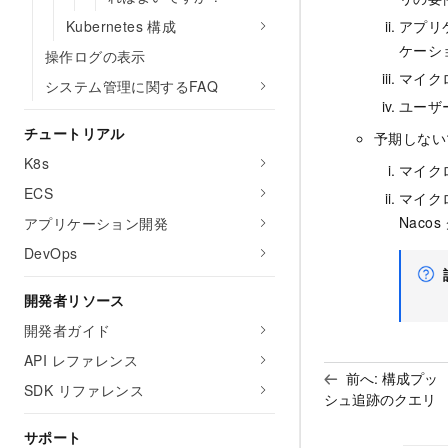
Kubernetes 構成
アプリ
ケーシ
操作ログの表示
マイク
システム管理に関するFAQ
ユーザ
チュートリアル
予期しない
K8s
マイク
ECS
マイク
Nac
アプリケーション開発
DevOps
開発者リソース
開発者ガイド
API レファレンス
前へ:
構成プッ
SDK リファレンス
シュ追跡のクエリ
サポート