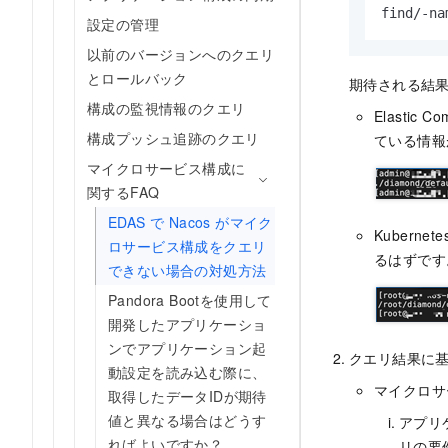
find/-na
設定の管理
以前のバージョンへのクエリ
とロールバック
期待される結果
構成の監視情報のクエリ
Elasti
構成プッシュ追跡のクエリ
ている情報
マイクロサービス構成に
関するFAQ
EDAS で Nacos がマイク
Kuber
ロサービス構成をクエリ
るはずです
できない場合の対処方法
Pandora Bootを使用して
開発したアプリケーショ
ンでアプリケーション起
クエリ結果に
動設定を読み込む際に、
マイクロサ
取得したデータIDが期待
値と異なる場合はどうす
アプリ
ればよいですか？
リの要