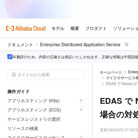
境の選択
Kubernetes クラスターへの Spring
Cloud アプリケーションと Dubbo ア
プリケーションのデプロイ
デフォルトの ECS 環境での Spring
ドキュメント
Enterprise Distributed Application Service
Cloud および Dubbo アプリケーショ
ンのデプロイ
AI 翻訳のため、内容の正確さは保証いたしかねます。正確な情報は中国語
カスタム環境の ECS での Spring
Cloud および Dubbo アプリケーショ
Enter
ホームページ
ンのデプロイ
マイクロサービス
EDAS で Nac
操作ガイド
EDAS 
アプリホスティング (K8s)
アプリホスティング (ECS)
場合の対
サービスレジストリの選択
リソースの検索
更新日時
2025-07-03 0
マイクロサービスガバナンス