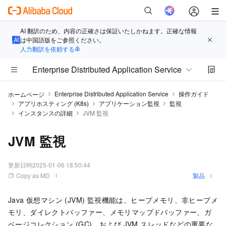
AI 翻訳のため、内容の正確さは保証いたしかねます。正確な情報
は中国語版をご参照ください。
人力翻訳を依頼する
Enterprise Distributed Application Service
Enterprise Distributed Application Service
操作ガイド
ホームページ
アプリホスティング (K8s)
アプリケーション監視
監視
インスタンスの詳細
JVM 監視
JVM 監視
更新日時
2025-01-06 18:50:44
Copy as MD
製品
Java 仮想マシン (JVM) 監視機能は、ヒープメモリ、非ヒープメ
モリ、ダイレクトバッファー、メモリマップドバッファー、ガ
ベージコレクション (GC)、および JVM スレッドなどの重要な