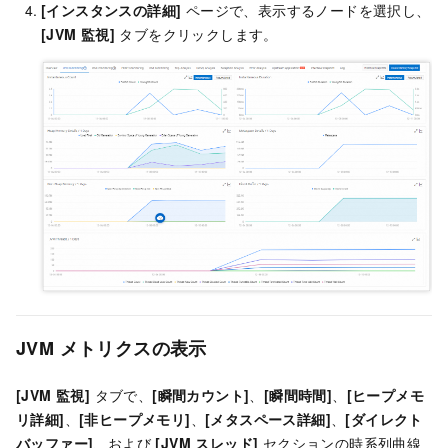
[インスタンスの詳細]
ページで、表示するノードを選択し、
[JVM
監視]
タブをクリックします。
JVM メトリクスの表示
[JVM 監視]
タブで、
[瞬間カウント]
、
[瞬間時間]
、
[ヒープメモ
リ詳細]
、
[非ヒープメモリ]
、
[メタスペース詳細]
、
[ダイレクト
バッファー]
、および
[JVM スレッド]
セクションの時系列曲線