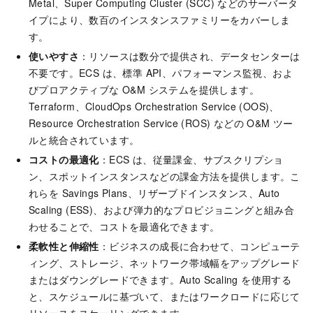
Metal、Super Computing Cluster (SCC) などのサーバータ
イプにより、数百のインスタンスファミリーをカバーしま
す。
使いやすさ
：リソースは数分で提供され、データセンターは
不要です。ECS は、標準 API、パフォーマンス監視、およ
びプロアクティブな O&M システムを提供します。
Terraform、CloudOps Orchestration Service (OOS)、
Resource Orchestration Service (ROS) などの O&M ツー
ルと統合されています。
コストの最適化
：ECS は、従量課金、サブスクリプショ
ン、スポットインスタンスなどの課金方法を提供します。こ
れらを Savings Plans、リザーブドインスタンス、Auto
Scaling (ESS)、および弾力的なプロビジョニングと組み合
わせることで、コストを最適化できます。
柔軟性と伸縮性
：ビジネスの成長に合わせて、コンピューテ
ィング、ストレージ、ネットワーク帯域幅をアップグレード
またはダウングレードできます。Auto Scaling を使用する
と、スケジュールに基づいて、またはワークロードに応じて
リソースをスケーリングできます。