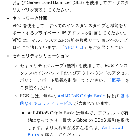
および
Server Load Balancer
(SLB) を使用してディザスタ
リカバリを実装してください。
ネットワーク計画
VPC を使用して、すべてのインスタンスタイプと機能をサ
ポートするプライベート IP アドレスを計画してください。
VPC は、マルチシステムの分離や複数リージョンへのデプ
ロイにも適しています。「
VPC とは
」をご参照ください。
セキュリティソリューション
セキュリティグループ (無料) を使用して、ECS インス
タンスのインバウンドおよびアウトバウンドのアクセス
ポリシーとポート監視を制御してください。「
概要
」を
ご参照ください。
ECS には、無料の
Anti-DDoS Origin Basic
および
基本
的なセキュリティサービス
が含まれています。
Anti-DDoS Origin Basic は無料で、デフォルトで有
効になっており、最大 5 Gbps の DDoS 緩和を提供
します。より大容量が必要な場合は、
Anti-DDoS
Proxy
を購入してください。