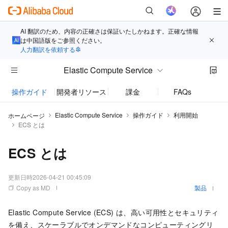
AI 翻訳のため、内容の正確さは保証いたしかねます。正確な情報
は中国語版をご参照ください。
人力翻訳を依頼する
Elastic Compute Service
操作ガイド
開発者リソース
課金
FAQs
お知
Elastic Compute Service
操作ガイド
利用開始
ホームページ
ECS とは
ECS とは
更新日時
2026-04-21 00:45:09
Copy as MD
製品
Elastic Compute Service (ECS) は、高い可用性とセキュリティ
を備え、スケーラブルでオンデマンドなコンピューティングリ