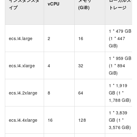
vCPU
イプ
(GiB)
トレージ
1 * 479 GB
ecs.i4.large
2
16
(1 * 447
GiB)
1 * 959 GB
ecs.i4.xlarge
4
32
(1 * 894
GiB)
1 * 1,919
ecs.i4.2xlarge
8
64
GB (1 *
1,788 GiB)
1 * 3,839
ecs.i4.4xlarge
16
128
GB (1 *
3,576 GiB)