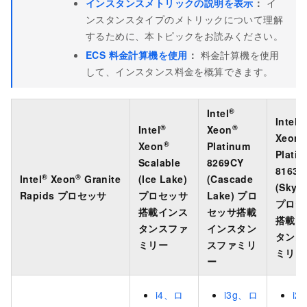
インスタンスメトリックの説明を表示
：
イ
ンスタンスタイプのメトリックについて理解
するために、本トピックをお読みください。
ECS 料金計算機を使用
：
料金計算機を使用
して、インスタンス料金を概算できます。
®
Intel
®
Intel
®
®
Intel
Xeon
®
Xeon
®
Xeon
Platinum
Plati
Scalable
8269CY
8163
®
®
Intel
Xeon
Granite
(Ice Lake)
(Cascade
(Skyla
Rapids プロセッサ
プロセッサ
Lake) プロ
プロセ
搭載インス
セッサ搭載
搭載イ
タンスファ
インスタン
タンス
ミリー
スファミリ
ミリー
ー
i4、ロ
i3g、ロ
i2