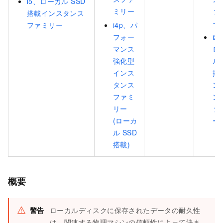
i5、ローカル SSD
ミリー
ァ
搭載インスタンス
ー
ファミリー
i4p、パ
フォー
i2
マンス
ロ
強化型
ル 
インス
搭
タンス
ン
ファミ
ン
リー
ァ
(ローカ
ー
ル SSD
搭載)
概要
警告
ローカルディスクに保存されたデータの耐久性
は、関連する物理マシンの信頼性によって決ま