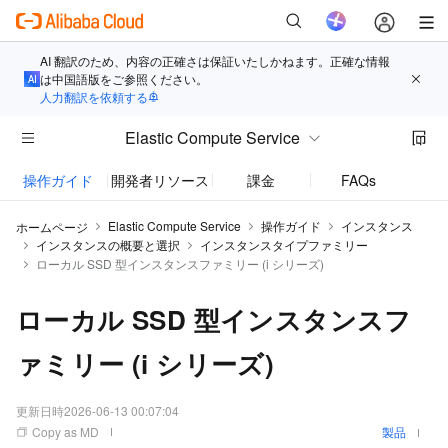
AI 翻訳のため、内容の正確さは保証いたしかねます。正確な情報
は中国語版をご参照ください。
人力翻訳を依頼する
Elastic Compute Service
操作ガイド
開発者リソース
課金
FAQs
お知
Elastic Compute Service
操作ガイド
インスタンス
ホームページ
インスタンスの概要と選択
インスタンスタイプファミリー
ローカル SSD 型インスタンスファミリー (i シリーズ)
ローカル SSD 型インスタンスフ
ァミリー (i シリーズ)
更新日時
2026-06-13 00:07:04
Copy as MD
製品