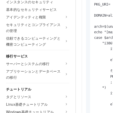
インスタンスのセキュリティ
PKG_URI=

基本的なセキュリティサービス
DOMAIN=al
アイデンティティと権限
セキュリティとコンプライアンス
arch=$(un
の管理
echo "[ma
信頼できるコンピューティングと
case $arch
    "i386
機密コンピューティング
        i
         
移行サービス
        el
サーバーとシステムの移行
         
アプリケーションとデータベース
        fi
        P
の移行
        ;;
    *)

チュートリアル
        i
タグとリソース
         
Linux基礎チュートリアル
        el
         
Windows基礎チュートリアル