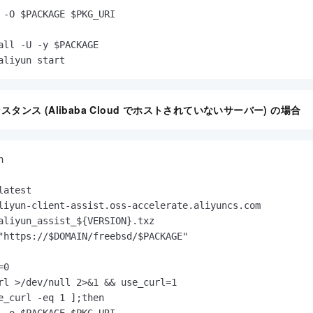
 -O $PACKAGE $PKG_URI

all -U -y $PACKAGE

aliyun start
タンス (Alibaba Cloud でホストされていないサーバー) の場合
h
latest

liyun-client-assist.oss-accelerate.aliyuncs.com

aliyun_assist_${VERSION}.txz

"https://$DOMAIN/freebsd/$PACKAGE"

0

rl >/dev/null 2>&1 && use_curl=1

e_curl -eq 1 ];then
