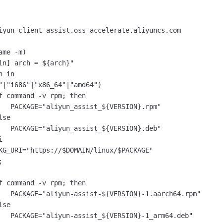
iyun-client-assist.oss-accelerate.aliyuncs.com

ame -m)

in] arch = ${arch}"

 in

"|"i686"|"x86_64"|"amd64")

f command -v rpm; then

   PACKAGE="aliyun_assist_${VERSION}.rpm"

se

   PACKAGE="aliyun_assist_${VERSION}.deb"



KG_URI="https://$DOMAIN/linux/$PACKAGE"



f command -v rpm; then

   PACKAGE="aliyun-assist-${VERSION}-1.aarch64.rpm"

se

   PACKAGE="aliyun-assist_${VERSION}-1_arm64.deb"
