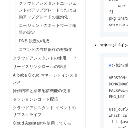
クラウドアシスタントエージェ
    wget
ントのアップグレードまたは自
fi

動アップグレードの無効化
pkg inst
エージェントのネットワーク権
service 
限の設定
DNS 設定の構成
マネージドインス
コマンドの自動保存の有効化
クラウドアシスタントの使用
#
!/bin/s
サービスリンクロールの管理
Alibaba Cloud マネージドインスタ
VERSION=
ンス
DOMAIN=a
操作内容と結果配信機能の使用
PACKAGE=
PKG_URI=
セッションレコード配信
クラウドアシスタント イベントの
use_curl=
サブスクライブ
which cu
if [ $us
Cloud Assistantを使用してリモ