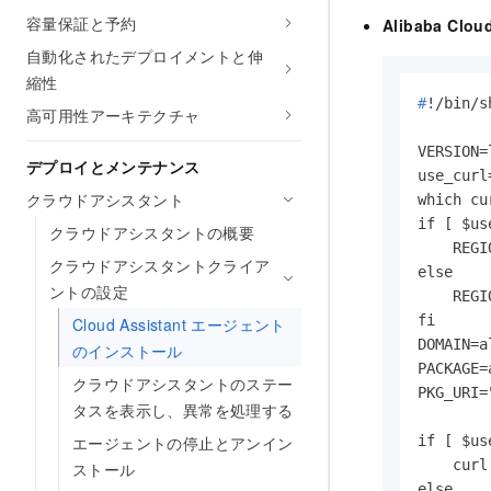
容量保証と予約
Alibaba C
自動化されたデプロイメントと伸
縮性
#
!/bin/s
高可用性アーキテクチャ
VERSION=
デプロイとメンテナンス
use_curl=
クラウドアシスタント
which cu
if [ $us
クラウドアシスタントの概要
    REGI
クラウドアシスタントクライア
else

ントの設定
    REGI
fi

Cloud Assistant エージェント
DOMAIN=a
のインストール
PACKAGE=
クラウドアシスタントのステー
PKG_URI=
タスを表示し、異常を処理する
エージェントの停止とアンイン
if [ $us
    curl
ストール
else
