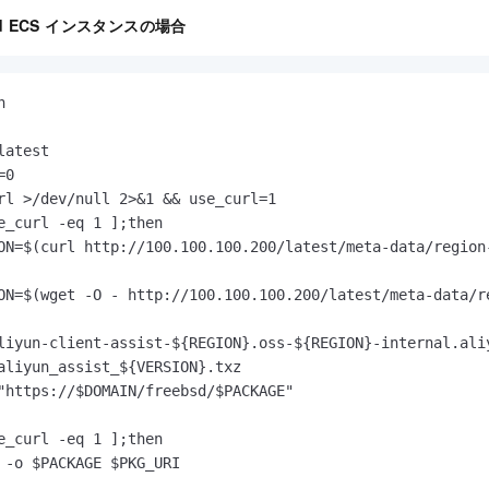
loud ECS インスタンスの場合
h
latest

0

rl >/dev/null 2>&1 && use_curl=1

e_curl -eq 1 ];then

ON=$(curl http://100.100.100.200/latest/meta-data/region-
ON=$(wget -O - http://100.100.100.200/latest/meta-data/re
liyun-client-assist-${REGION}.oss-${REGION}-internal.aliy
aliyun_assist_${VERSION}.txz

"https://$DOMAIN/freebsd/$PACKAGE"

e_curl -eq 1 ];then

 -o $PACKAGE $PKG_URI
