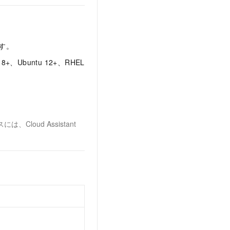
ます。
an 8+、Ubuntu 12+、RHEL
loud Assistant