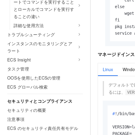
    curl
ートでコマンドを実行すること
else

とローカルでコマンドを実行す
    wget
ることの違い
fi

詳細な使用方法
pkg inst
service 
トラブルシューティング
インスタンスのモニタリングとア
ラート
マネージドインス
ECS Insight
タスク管理
Linux
Windo
OOSを使用したECSの管理
デフォルトで
ECS グローバル検索
るには、
VER
セキュリティとコンプライアンス
セキュリティの概要
#
!/bin/ba
注意事項
VERSION=la
ECS のセキュリティ責任共有モデル
PACKAGE=
