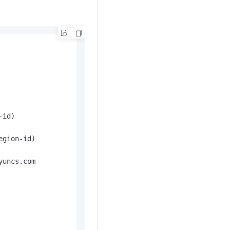
id)

gion-id)

uncs.com
