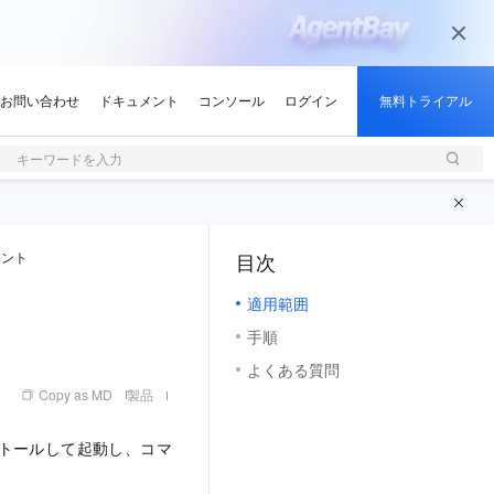
キーワードを入力
タント
目次
（1, M）
適用範囲
手順
よくある質問
Copy as MD
製品
ントをインストールして起動し、コマ