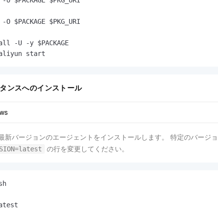
 -o $PACKAGE $PKG_URI

 -O $PACKAGE $PKG_URI

all -U -y $PACKAGE

aliyun start
タンスへのインストール
ws
最新バージョンのエージェントをインストールします。 特定のバージ
の行を変更してください。
SION=latest
sh
test
