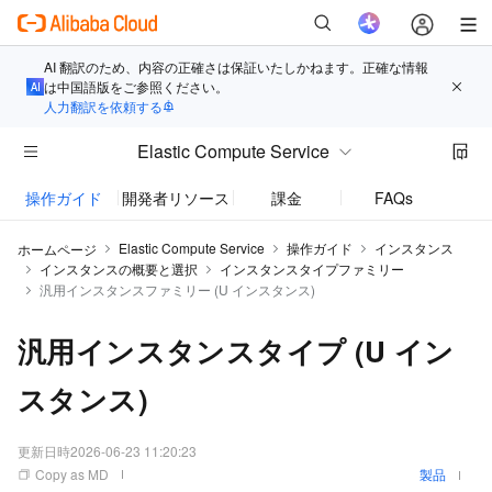
AI 翻訳のため、内容の正確さは保証いたしかねます。正確な情報
は中国語版をご参照ください。
人力翻訳を依頼する
Elastic Compute Service
操作ガイド
開発者リソース
課金
FAQs
お知
Elastic Compute Service
操作ガイド
インスタンス
ホームページ
インスタンスの概要と選択
インスタンスタイプファミリー
汎用インスタンスファミリー (U インスタンス)
汎用インスタンスタイプ (U イン
スタンス)
更新日時
2026-06-23 11:20:23
Copy as MD
製品