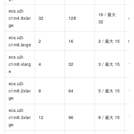
ecs.u2i-
16 / 最大
c1m4.8xlar
32
128
4,
32
ge
ecs.u2i-
2
16
2 / 最大 15
90
c1m8.large
ecs.u2i-
c1m8.xlarg
4
32
3 / 最大 15
1,
e
ecs.u2i-
c1m8.2xlar
8
64
5 / 最大 15
1,
ge
ecs.u2i-
c1m8.3xlar
12
96
8 / 最大 15
1,
ge