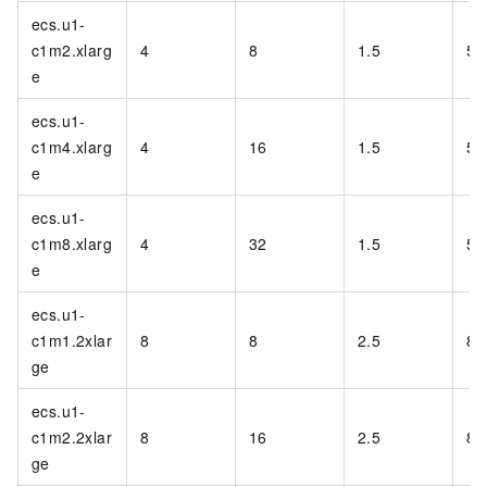
ecs.u1-
c1m2.xlarg
4
8
1.5
50
e
ecs.u1-
c1m4.xlarg
4
16
1.5
50
e
ecs.u1-
c1m8.xlarg
4
32
1.5
50
e
ecs.u1-
c1m1.2xlar
8
8
2.5
80
ge
ecs.u1-
c1m2.2xlar
8
16
2.5
80
ge