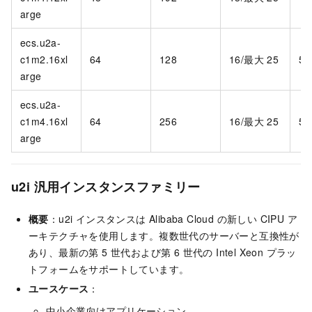
arge
ecs.u2a-
c1m2.16xl
64
128
16/最大 25
5,
arge
ecs.u2a-
c1m4.16xl
64
256
16/最大 25
5,
arge
u2i 汎用インスタンスファミリー
概要
：u2i インスタンスは Alibaba Cloud の新しい CIPU ア
ーキテクチャを使用します。複数世代のサーバーと互換性が
あり、最新の第 5 世代および第 6 世代の Intel Xeon プラッ
トフォームをサポートしています。
ユースケース
：
中小企業向けアプリケーション