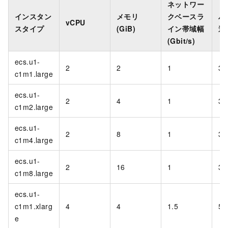
ネットワー
インスタン
メモリ
クベースラ
パ
vCPU
スタイプ
(GiB)
イン帯域幅
送率
(Gbit/s)
ecs.u1-
2
2
1
30
c1m1.large
ecs.u1-
2
4
1
30
c1m2.large
ecs.u1-
2
8
1
30
c1m4.large
ecs.u1-
2
16
1
30
c1m8.large
ecs.u1-
c1m1.xlarg
4
4
1.5
50
e