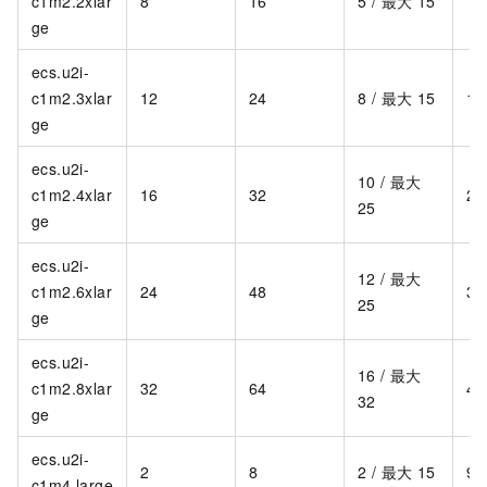
c1m2.2xlar
8
16
5 / 最大 15
1,
ge
ecs.u2i-
c1m2.3xlar
12
24
8 / 最大 15
1,
ge
ecs.u2i-
10 / 最大
c1m2.4xlar
16
32
2,
25
ge
ecs.u2i-
12 / 最大
c1m2.6xlar
24
48
3,
25
ge
ecs.u2i-
16 / 最大
c1m2.8xlar
32
64
4,
32
ge
ecs.u2i-
2
8
2 / 最大 15
90
c1m4.large