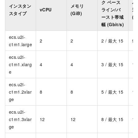
ク ベース
パ
インスタン
メモリ
vCPU
ライン/バ
送
スタイプ
(GiB)
ースト帯域
(P
幅 (Gbit/s)
ecs.u2i-
2
2
2 / 最大 15
90
c1m1.large
ecs.u2i-
c1m1.xlarg
4
4
3 / 最大 15
1,
e
ecs.u2i-
c1m1.2xlar
8
8
5 / 最大 15
1,
ge
ecs.u2i-
c1m1.3xlar
12
12
8 / 最大 15
1,
ge