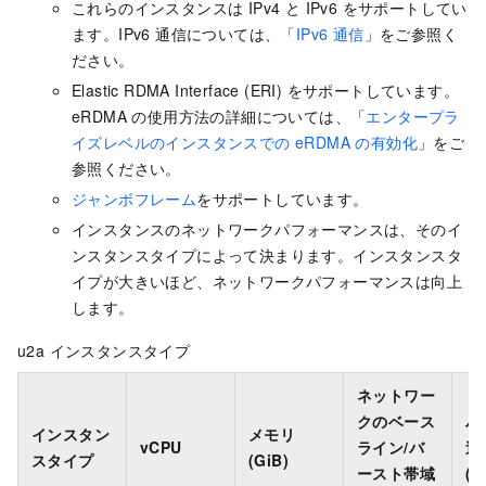
これらのインスタンスは IPv4 と IPv6 をサポートしてい
ます。IPv6 通信については、「
IPv6 通信
」をご参照く
ださい。
Elastic RDMA Interface (ERI) をサポートしています。
eRDMA の使用方法の詳細については、「
エンタープラ
イズレベルのインスタンスでの eRDMA の有効化
」をご
参照ください。
ジャンボフレーム
をサポートしています。
インスタンスのネットワークパフォーマンスは、そのイ
ンスタンスタイプによって決まります。インスタンスタ
イプが大きいほど、ネットワークパフォーマンスは向上
します。
u2a インスタンスタイプ
ネットワー
クのベース
パ
インスタン
メモリ
vCPU
ライン/バ
送
スタイプ
(GiB)
ースト帯域
(P