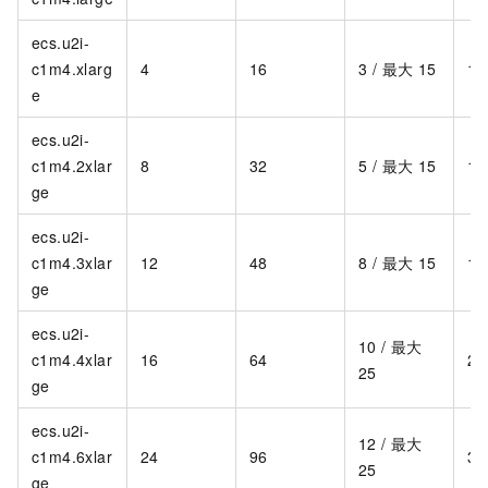
ecs.u2i-
c1m4.xlarg
4
16
3 / 最大 15
1,
e
ecs.u2i-
c1m4.2xlar
8
32
5 / 最大 15
1,
ge
ecs.u2i-
c1m4.3xlar
12
48
8 / 最大 15
1,
ge
ecs.u2i-
10 / 最大
c1m4.4xlar
16
64
2,
25
ge
ecs.u2i-
12 / 最大
c1m4.6xlar
24
96
3,
25
ge