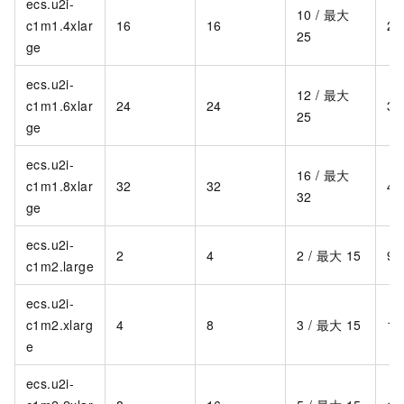
ecs.u2i-
10 / 最大
c1m1.4xlar
16
16
2,
25
ge
ecs.u2i-
12 / 最大
c1m1.6xlar
24
24
3,
25
ge
ecs.u2i-
16 / 最大
c1m1.8xlar
32
32
4,
32
ge
ecs.u2i-
2
4
2 / 最大 15
90
c1m2.large
ecs.u2i-
c1m2.xlarg
4
8
3 / 最大 15
1,
e
ecs.u2i-