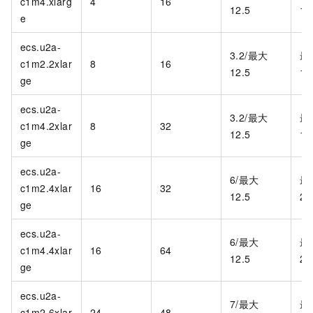
c1m4.xlarg
4
16
12.5
1,
e
ecs.u2a-
3.2/最大
最
c1m2.2xlar
8
16
12.5
1,
ge
ecs.u2a-
3.2/最大
最
c1m4.2xlar
8
32
12.5
1,
ge
ecs.u2a-
6/最大
最
c1m2.4xlar
16
32
12.5
2,
ge
ecs.u2a-
6/最大
最
c1m4.4xlar
16
64
12.5
2,
ge
ecs.u2a-
7/最大
最
c1m2.6xlar
24
48