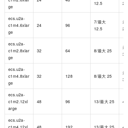
12.5
2,
ge
ecs.u2a-
7/最大
最
c1m4.6xlar
24
96
12.5
2,
ge
ecs.u2a-
最
c1m2.8xlar
32
64
8/最大 25
3,
ge
ecs.u2a-
最
c1m4.8xlar
32
128
8/最大 25
3,
ge
ecs.u2a-
c1m2.12xl
48
96
13/最大 25
4,
arge
ecs.u2a-
c1m4.12xl
48
192
13/最大 25
4,