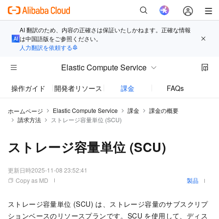
AI 翻訳のため、内容の正確さは保証いたしかねます。正確な情報
は中国語版をご参照ください。
人力翻訳を依頼する
Elastic Compute Service
操作ガイド
開発者リソース
課金
FAQs
お知
Elastic Compute Service
課金
課金の概要
ホームページ
請求方法
ストレージ容量単位 (SCU)
ストレージ容量単位 (SCU)
更新日時
2025-11-08 23:52:41
Copy as MD
製品
ストレージ容量単位 (SCU) は、ストレージ容量のサブスクリプ
ションベースのリソースプランです。SCU を使用して、ディス