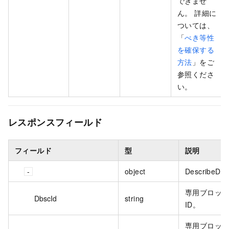
できませ
ん。 詳細に
ついては、
「
べき等性
を確保する
方法
」をご
参照くださ
い。
レスポンスフィールド
フィールド
型
説明
object
DescribeDbs
専用ブロッ
DbscId
string
ID。
専用ブロッ