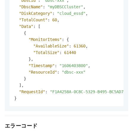
"DbscId"
:
"dbsc-xxx"
,
"DbscName"
:
"myDBSCCluster"
,
"DiskCategory"
:
"cloud_essd"
,
"TotalCount"
:
60
,
"Data"
:
[
{
"MonitorItems"
:
{
"AvailableSize"
:
61360
,
"TotalSize"
:
61440
}
,
"Timestamp"
:
"1606403800"
,
"ResourceId"
:
"dbsc-xxx"
}
]
,
"RequestId"
:
"F1A4258A-0C8C-5329-B495-BC5AD7AD**
}
エラーコード