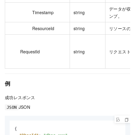
データが収
Timestamp
string
ンプ。
ResourceId
string
リソースの I
RequestId
string
リクエストの 
例
成功レスポンス
JSON
JSON
{