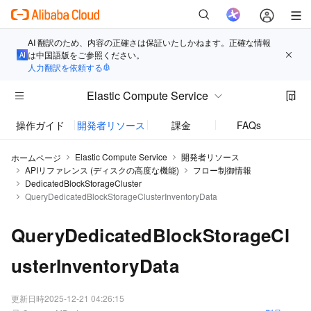
AI 翻訳のため、内容の正確さは保証いたしかねます。正確な情報
は中国語版をご参照ください。
人力翻訳を依頼する
Elastic Compute Service
操作ガイド
開発者リソース
課金
FAQs
お知
Elastic Compute Service
開発者リソース
ホームページ
APIリファレンス (ディスクの高度な機能)
フロー制御情報
DedicatedBlockStorageCluster
QueryDedicatedBlockStorageClusterInventoryData
QueryDedicatedBlockStorageCl
usterInventoryData
更新日時
2025-12-21 04:26:15