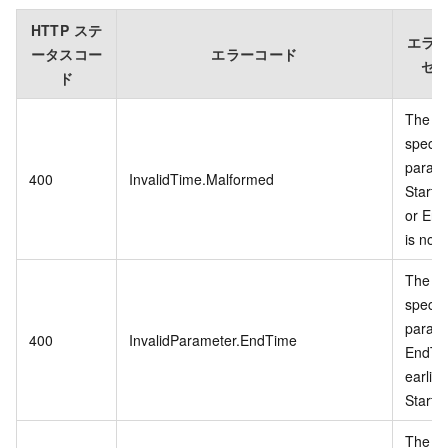
HTTP ステ
エラ
ータスコー
エラーコード
セ
ド
The
specif
param
400
InvalidTime.Malformed
StartT
or En
is not 
The
specif
param
400
InvalidParameter.EndTime
EndTim
earlier
StartT
The