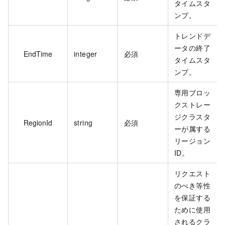
タイムスタ
ンプ。
トレンドデ
ータの終了
EndTime
integer
必須
タイムスタ
ンプ。
専用ブロッ
クストレー
ジクラスタ
RegionId
string
必須
ーが属する
リージョン
ID。
リクエスト
のべき等性
を保証する
ために使用
されるクラ