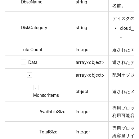
DbscName
string
名前。
ディスクのタ
DiskCategory
string
cloud_
。
TotalCount
integer
返されたエ
Data
array<object>
返されたデ
array<object>
配列オブジ
object
返されたメ
MonitorItems
専用ブロッ
AvailableSize
integer
利用可能容
専用ブロッ
TotalSize
integer
総容量サイ