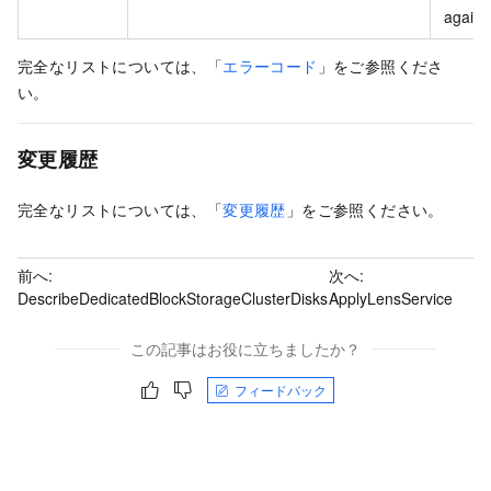
again l
完全なリストについては、「
エラーコード
」をご参照くださ
い。
変更履歴
完全なリストについては、「
変更履歴
」をご参照ください。
前へ:
次へ:
DescribeDedicatedBlockStorageClusterDisks
ApplyLensService
この記事はお役に立ちましたか？
フィードバック