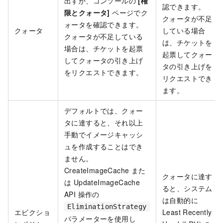
出すか、コンソールの
[権
認できます。
限とクォータ]
ページでク
クォータが不足
ォータを確認できます。
クォータ
している場合
クォータが不足している
は、チケットを
場合は、チケットを起票
起票してクォー
してクォータの引き上げ
タの引き上げを
をリクエストできます。
リクエストでき
ます。
デフォルトでは、クォー
タに達すると、それ以上
手動でイメージキャッシ
ュを作成することはでき
ません。
CreateImageCache また
クォータに達す
は UpdateImageCache
ると、システム
API 操作の
は自動的に
EliminationStrategy
エビクショ
Least Recently
パラメーターを使用し