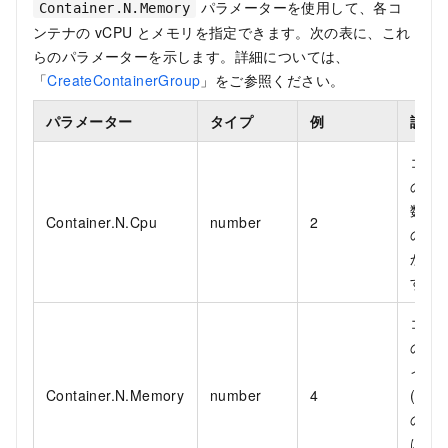
パラメーターを使用して、各コ
Container.N.Memory
ンテナの vCPU とメモリを指定できます。次の表に、これ
らのパラメーターを示します。詳細については、
「
CreateContainerGroup
」をご参照ください。
パラメーター
タイプ
例
説明
コンテ
の vC
数。N
Container.N.Cpu
number
2
の範囲
から 
す。
コンテ
のメ
イズ
Container.N.Memory
number
4
(GiB
の値
は 1