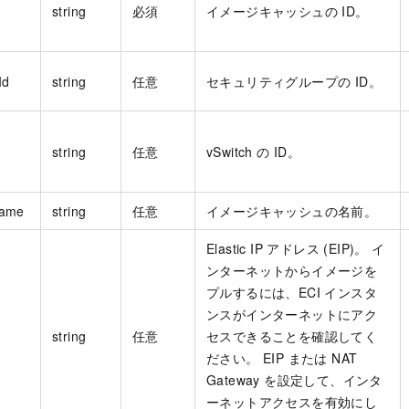
string
必須
イメージキャッシュの ID。
Id
string
任意
セキュリティグループの ID。
string
任意
vSwitch の ID。
Name
string
任意
イメージキャッシュの名前。
Elastic IP アドレス (EIP)。 イ
ンターネットからイメージを
プルするには、ECI インスタ
ンスがインターネットにアク
string
任意
セスできることを確認してく
ださい。 EIP または NAT
Gateway を設定して、インタ
ーネットアクセスを有効にし