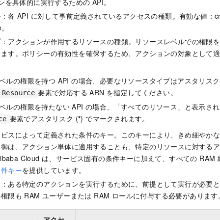
ョンを具体的に実行するための API。
各 API に対して事前定義されているアクセスの種類。有効な値：create
te。
プ：アクションが作用するリソースの種類。リソースレベルでの権限
きます。ポリシーの有効性を確保するため、アクションの対象として
ベルの権限を持つ API の場合、必要なリソースタイプはアスタリスク 
要素で対応する ARN を指定してください。
Resource
ベルの権限を持たない API の場合、「すべてのリソース」と表示さ
要素でアスタリスク (
*
) でマークされます。
ce
ービスによって定義された条件のキー。このキーにより、きめ細やか
制御は、アクション単体に適用することも、特定のリソースに対する
ibaba Cloud は、サービス固有の条件キーに加えて、すべての RA
条件キー
を提供しています。
ン：ある特定のアクションを実行するために、前提として実行が必要
権限も RAM ユーザーまたは RAM ロールに付与する必要があります
アクセ