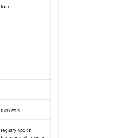
true
password
registry-vpc.cn-
hangzhou.aliyuncs.co