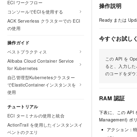
ECI ワークフロー
操作説明
コンソールでECIを使用する
Ready または U
ACK Serverless クラスターでの ECI
の使用
今すぐお試し
操作ガイド
ベストプラクティス
この API を
Alibaba Cloud Container Service
ると、入力した
for Kubernetes
のコードをダウ
自己管理型Kubernetesクラスター
でElasticContainerインスタンスを
使用
RAM 認証
チュートリアル
下表に、この API
ECI ターミナルの使用と統合
Managemen
ActionTrail を使用したインスタンスイ
アクション：
ベントのクエリ