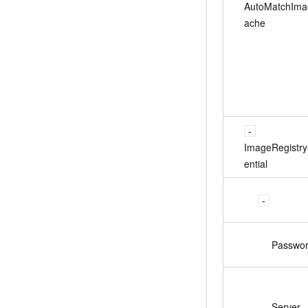
AutoMatchIm
ache
ImageRegistr
ential
Passwo
Server