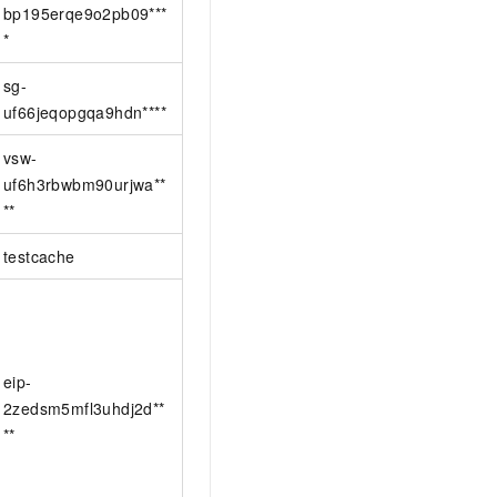
bp195erqe9o2pb09***
*
sg-
uf66jeqopgqa9hdn****
vsw-
uf6h3rbwbm90urjwa**
**
testcache
eip-
2zedsm5mfl3uhdj2d**
**