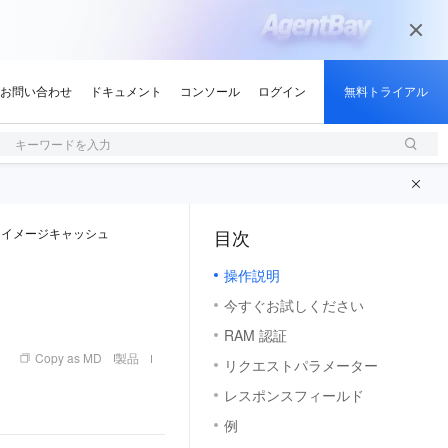
キーワードを入力
イメージキャッシュ
目次
（1, M）
操作説明
今すぐお試しください
RAM 認証
Copy as MD
製品
リクエストパラメーター
レスポンスフィールド
例