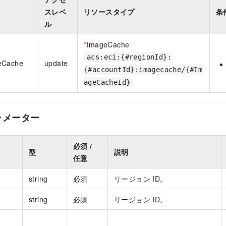
スレベ
リソースタイプ
条
ル
*
ImageCache
acs:eci:{#regionId}:
eCache
update
{#accountId}:imagecache/{#Im
ageCacheId}
ラメーター
必須 /
型
説明
任意
string
必須
リージョン ID。
string
必須
リージョン ID。