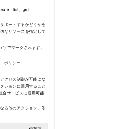
、list、get、
をサポートするかどうかを
適切なリソースを指定して
(
*
) でマークされます。
れ、ポリシー
なアクセス制御が可能にな
アクションに適用すること
M 統合サービスに適用可能
となる他のアクション。依
。
依存ア