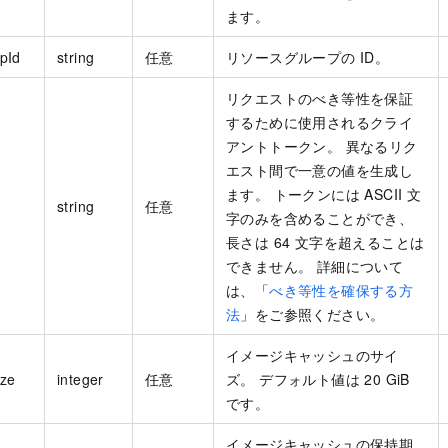
ます。
pId
string
任意
リソースグループの ID。
リクエストのべき等性を保証
するために使用されるクライ
アントトークン。 異なるリク
エスト間で一意の値を生成し
ます。 トークンには ASCII 文
string
任意
字のみを含めることができ、
長さは 64 文字を超えることは
できません。 詳細について
は、「
べき等性を確保する方
法
」をご参照ください。
イメージキャッシュのサイ
ze
integer
任意
ズ。 デフォルト値は 20 GiB
です。
イメージキャッシュの保持期