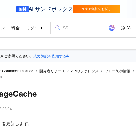
版をご参照ください。
人力翻訳を依頼する
ic Container Instance
開発者リソース
APIリファレンス
フロー制御情報
e
ageCache
3:28:24
ュを更新します。