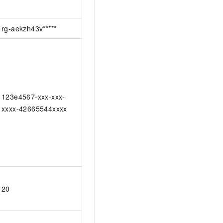
rg-aekzh43v*****
123e4567-xxx-xxx-
xxxx-42665544xxxx
20