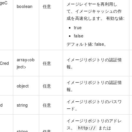
ageC
メージレイヤーを再利用し
boolean
任意
て、イメージキャッシュの作
成を高速化します。 有効な値:
true
false
デフォルト値: false。
array<ob
イメージリポジトリの認証情
yCred
任意
ject>
報。
イメージリポジトリの認証情
object
任意
報。
イメージリポジトリのパスワ
rd
string
任意
ード。
イメージリポジトリのアドレ
ス。
または
http://
string
任意