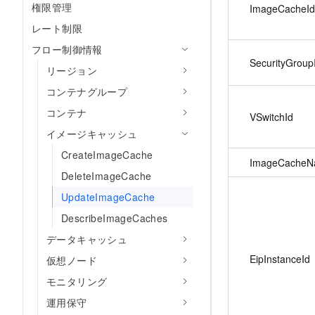
権限管理
ImageCacheId
レート制限
フロー制御情報
SecurityGroup
リージョン
コンテナグループ
コンテナ
VSwitchId
イメージキャッシュ
CreateImageCache
ImageCache
DeleteImageCache
UpdateImageCache
DescribeImageCaches
データキャッシュ
EipInstanceId
仮想ノード
モニタリング
運用保守