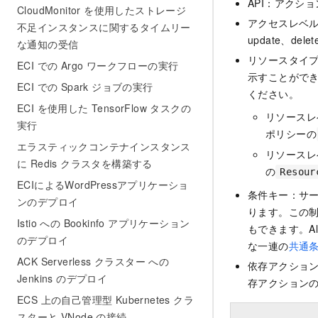
API：アクシ
CloudMonitor を使用したストレージ
アクセスレベル：
不足インスタンスに関するタイムリー
update、dele
な通知の受信
リソースタイ
ECI での Argo ワークフローの実行
示すことがで
ECI での Spark ジョブの実行
ください。
ECI を使用した TensorFlow タスクの
リソースレ
実行
ポリシーの
エラスティックコンテナインスタンス
リソースレ
に Redis クラスタを構築する
の
Resour
ECIによるWordPressアプリケーショ
条件キー：サ
ンのデプロイ
ります。この
Istio への Bookinfo アプリケーション
もできます。Al
のデプロイ
な一連の
共通
ACK Serverless クラスター への
依存アクショ
Jenkins のデプロイ
存アクションの
ECS 上の自己管理型 Kubernetes クラ
スターと VNode の接続