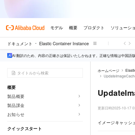
ドキュメント
Elastic Container Instance
AI 翻訳のため、内容の正確さは保証いたしかねます。正確な情報は中国語
Elast
ホームページ
UpdateImageCach
概要
UpdateIm
製品概要
製品課金
更新日時
2025-10-17 0
お知らせ
イメージキャッシ
クイックスタート