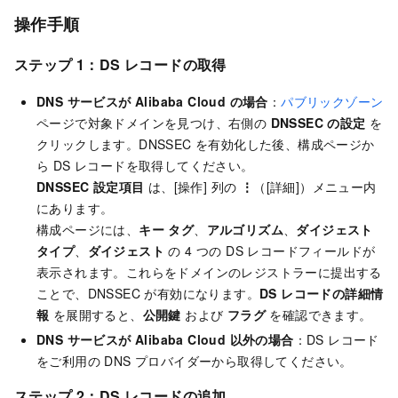
操作手順
ステップ 1：DS レコードの取得
DNS サービスが Alibaba Cloud の場合
：
パブリックゾーン
ページで対象ドメインを見つけ、右側の
DNSSEC の設定
を
クリックします。DNSSEC を有効化した後、構成ページか
ら DS レコードを取得してください。
DNSSEC 設定項目
は、[操作] 列の
⋮
（[詳細]）メニュー内
にあります。
構成ページには、
キー タグ
、
アルゴリズム
、
ダイジェスト
タイプ
、
ダイジェスト
の 4 つの DS レコードフィールドが
表示されます。これらをドメインのレジストラーに提出する
ことで、DNSSEC が有効になります。
DS レコードの詳細情
報
を展開すると、
公開鍵
および
フラグ
を確認できます。
DNS サービスが Alibaba Cloud 以外の場合
：DS レコード
をご利用の DNS プロバイダーから取得してください。
ステップ 2：DS レコードの追加