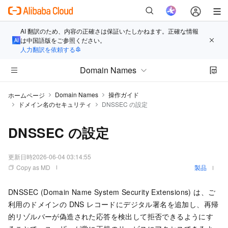
AI 翻訳のため、内容の正確さは保証いたしかねます。正確な情報
は中国語版をご参照ください。
人力翻訳を依頼する
Domain Names
Domain Names
操作ガイド
ホームページ
ドメイン名のセキュリティ
DNSSEC の設定
DNSSEC の設定
更新日時
2026-06-04 03:14:55
Copy as MD
製品
DNSSEC (Domain Name System Security Extensions) は、ご
利用のドメインの DNS レコードにデジタル署名を追加し、再帰
的リゾルバーが偽造された応答を検出して拒否できるようにす