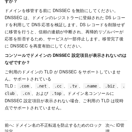
すか？
ドメインを移管する前に DNSSEC を無効にしてください。
DNSSEC は、ドメインのレジストラーに登録された DS レコー
ドを利用して DNS 応答を検証します。DS レコードを削除せず
に移管を行うと、信頼の連鎖が中断され、再帰的リゾルバーが
応答を拒否するため、サービスが一部停止します。移管完了後
に DNSSEC を再度有効にしてください。
コンソールでドメインの DNSSEC 設定項目が表示されないのは
なぜですか？
ご利用のドメインの TLD が DNSSEC をサポートしていませ
ん。サポートされている
TLD：
、
、
、
、
、
、
.com
.net
.cc
.tv
.name
.biz
.
、
、および
。ドメイン名コンソールに
club
.cn
.top
DNSSEC 設定項目が表示されない場合、ご利用の TLD は現時
点でサポートされていません。
前へ:
ドメイン名の不正転送を防止するためのロック
次へ:
ID管
設定
理