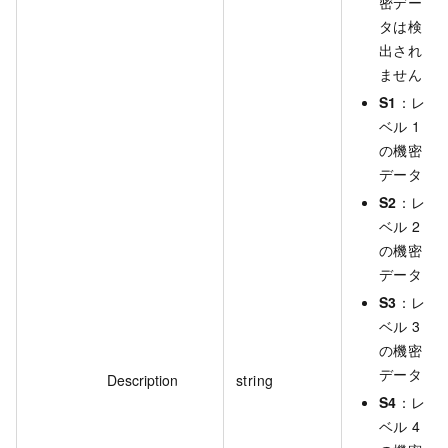
密デー
タは検
出され
ません
S1
：レ
ベル 1
の機密
データ
S2
：レ
ベル 2
の機密
データ
S3
：レ
ベル 3
の機密
データ
Description
string
S4
：レ
ベル 4