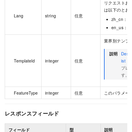
リクエストお
は以下のとお
Lang
string
任意
zh_cn
en_us：
業界別テンプレ
説明
Desc
TemplateId
integer
任意
ist
を
プレー
す。
FeatureType
integer
任意
このパラメー
レスポンスフィールド
フィールド
型
説明