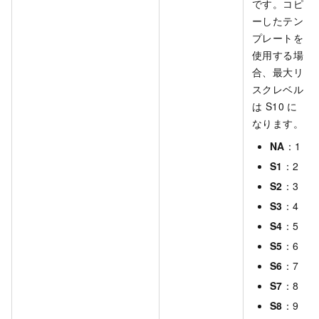
です。コピ
ーしたテン
プレートを
使用する場
合、最大リ
スクレベル
は S10 に
なります。
NA
：1
S1
：2
S2
：3
S3
：4
S4
：5
S5
：6
S6
：7
S7
：8
S8
：9