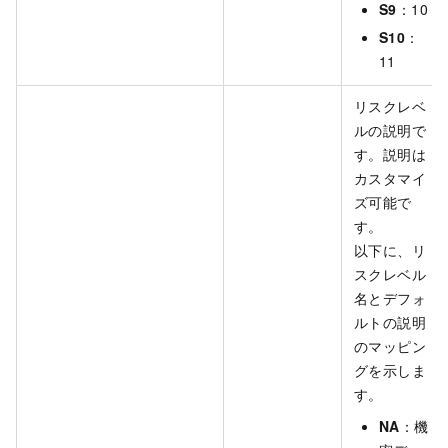
S9
：10
S10
：
11
リスクレベ
ルの説明で
す。説明は
カスタマイ
ズ可能で
す。
以下に、リ
スクレベル
名とデフォ
ルトの説明
のマッピン
グを示しま
す。
NA
：機