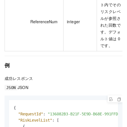
ト内でその
リスクレベ
ルが参照さ
ReferenceNum
integer
れた回数で
す。デフォ
ルト値は 0
です。
例
成功レスポンス
JSON
JSON
{
"RequestId"
:
"136082B3-B21F-5E9D-B68E-991FFD205D
"RiskLevelList"
:
[
{