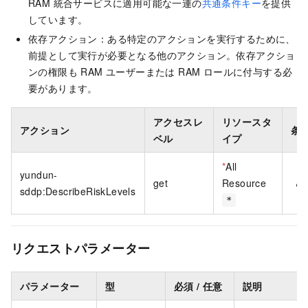
RAM 統合サービスに適用可能な一連の
共通条件キー
を提供
しています。
依存アクション：ある特定のアクションを実行するために、
前提として実行が必要となる他のアクション。依存アクショ
ンの権限も RAM ユーザーまたは RAM ロールに付与する必
要があります。
アクセスレ
リソースタ
アクション
条
ベル
イプ
*
All
yundun-
get
Resource
sddp:DescribeRiskLevels
*
リクエストパラメーター
パラメーター
型
必須 / 任意
説明