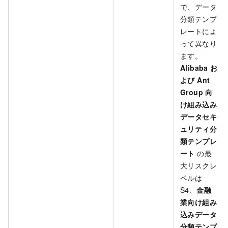
で、データ
分類テンプ
レートによ
って異なり
ます。
Alibaba お
よび Ant
Group 向
け組み込み
データセキ
ュリティ分
類テンプレ
ート
の最
大リスクレ
ベルは
S4、
金融
業向け組み
込みデータ
分類テンプ