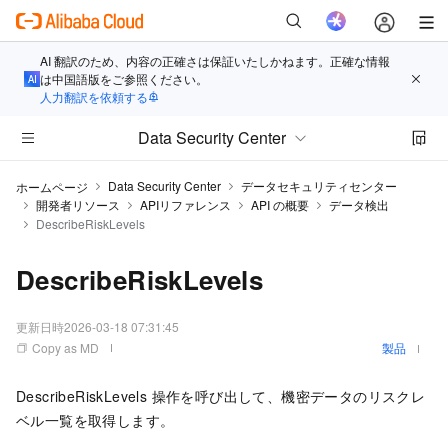
AI 翻訳のため、内容の正確さは保証いたしかねます。正確な情報
は中国語版をご参照ください。
人力翻訳を依頼する
Data Security Center
Data Security Center
データセキュリティセンター
ホームページ
開発者リソース
APIリファレンス
API の概要
データ検出
DescribeRiskLevels
DescribeRiskLevels
更新日時
2026-03-18 07:31:45
Copy as MD
製品
DescribeRiskLevels 操作を呼び出して、機密データのリスクレ
ベル一覧を取得します。