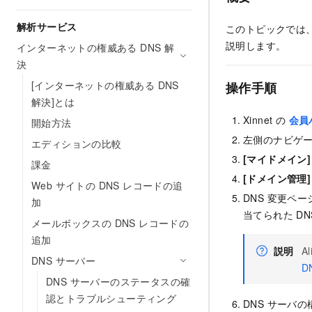
解析サービス
このトピックでは、Xi
説明します。
インターネットの権威ある DNS 解
決
[インターネットの権威ある DNS
操作手順
解決]とは
Xinnet の
会員
開始方法
左側のナビゲ
エディションの比較
[マイドメイン]
課金
[ドメイン管理]
Web サイトの DNS レコードの追
DNS 変更ペ
加
当てられた D
メールボックスの DNS レコードの
追加
説明
A
DNS サーバー
D
DNS サーバーのステータスの確
認とトラブルシューティング
DNS サーバ