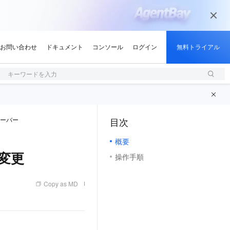
キーワードを入力
サーバー
目次
（1, M）
概要
の変更
操作手順
Copy as MD