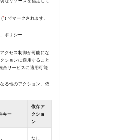
適切なリソースを指定して
(
*
) でマークされます。
れ、ポリシー
なアクセス制御が可能にな
アクションに適用すること
M 統合サービスに適用可能
となる他のアクション。依
。
依存ア
件キー
クショ
ン
し
なし