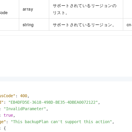
サポートされているリージョンの
array
Code
リスト。
string
サポートされているリージョン。
cn
usCode"
:
400
,
d"
:
"EB4DFD5E-3618-498D-BE35-4DBEA0072122"
,
:
"InvalidParameter"
,
:
true
,
ge"
:
"This backupPlan can't support this action"
,
:
{