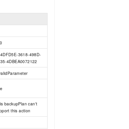
0
4DFD5E-3618-498D-
35-4DBEA0072122
validParameter
ue
is backupPlan can't
pport this action