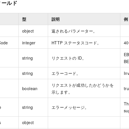
ィールド
型
説明
例
object
返されるパラメーター。
Code
integer
HTTP ステータスコード。
40
EB
string
リクエストの ID。
BE
string
エラーコード。
In
リクエストが成功したかどうかを
boolean
tr
示します。
Th
e
string
エラーメッセージ。
su
s
object