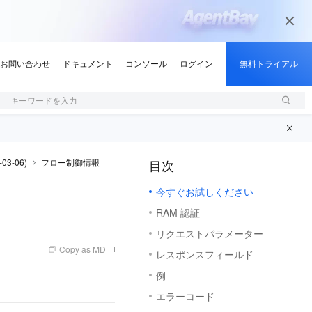
キーワードを入力
03-06)
フロー制御情報
目次
（1, M）
今すぐお試しください
RAM 認証
リクエストパラメーター
Copy as MD
レスポンスフィールド
例
エラーコード