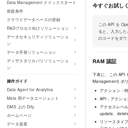
Data Management クイックスタート
今すぐお試し
前提条件
クラウドデータベースの登録
この API を
R&Dプロセス向けソリューション
ると、入力した
データセキュリティソリューショ
のコードをダウ
ン
データ开発ソリューション
RAM 認証
ディザスタリカバリソリューショ
ン
下表に、この API
操作ガイド
Managemen
Data Agent for Analytics
アクション：
Meta 用データエージェント
API：アクシ
DMS 上の Dify
アクセスレベル：
update、dele
ホームページ
リソースタイ
データ資産