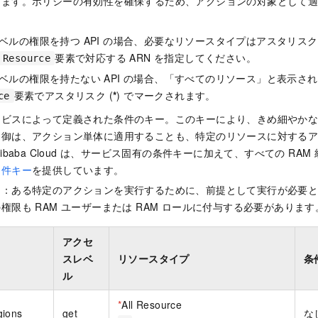
きます。ポリシーの有効性を確保するため、アクションの対象として
ベルの権限を持つ API の場合、必要なリソースタイプはアスタリスク 
要素で対応する ARN を指定してください。
Resource
ベルの権限を持たない API の場合、「すべてのリソース」と表示さ
要素でアスタリスク (
*
) でマークされます。
ce
ービスによって定義された条件のキー。このキーにより、きめ細やか
制御は、アクション単体に適用することも、特定のリソースに対する
ibaba Cloud は、サービス固有の条件キーに加えて、すべての RA
条件キー
を提供しています。
ン：ある特定のアクションを実行するために、前提として実行が必要
権限も RAM ユーザーまたは RAM ロールに付与する必要があります
アクセ
スレベ
リソースタイプ
条
ル
*
All Resource
gions
get
な