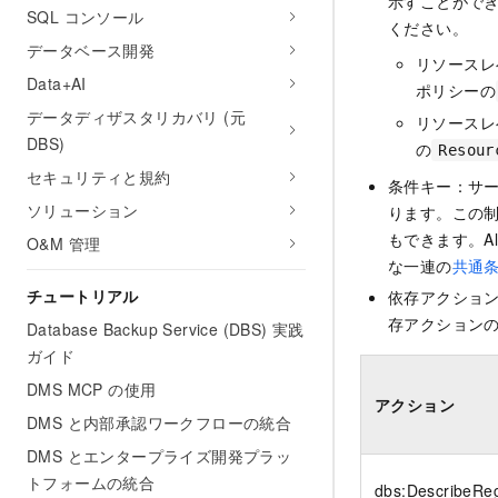
示すことがで
SQL コンソール
ください。
データベース開発
リソースレ
Data+AI
ポリシーの
データディザスタリカバリ (元
リソースレ
DBS)
の
Resour
セキュリティと規約
条件キー：サ
ソリューション
ります。この
もできます。Al
O&M 管理
な一連の
共通
チュートリアル
依存アクショ
存アクションの
Database Backup Service (DBS) 実践
ガイド
DMS MCP の使用
アクション
DMS と内部承認ワークフローの統合
DMS とエンタープライズ開発プラッ
トフォームの統合
dbs:DescribeRe