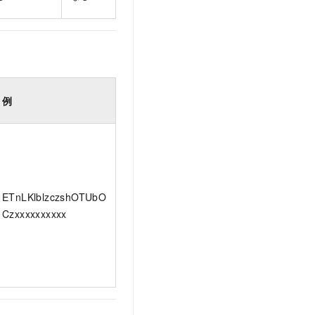
例
ETnLKlblzczshOTUbO
Czxxxxxxxxxx