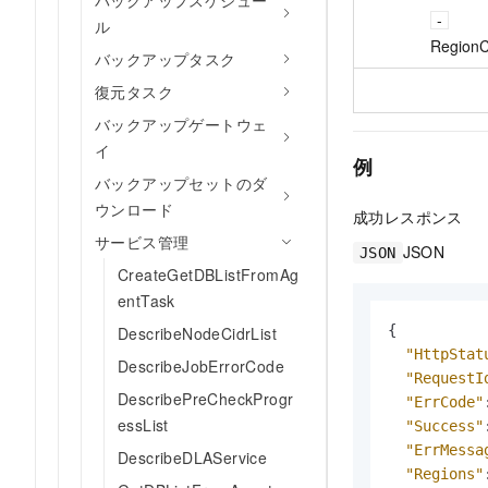
バックアップスケジュー
ル
Region
バックアップタスク
復元タスク
バックアップゲートウェ
イ
例
バックアップセットのダ
ウンロード
成功レスポンス
サービス管理
JSON
JSON
CreateGetDBListFromAg
entTask
{
DescribeNodeCidrList
"HttpStat
DescribeJobErrorCode
"RequestI
DescribePreCheckProgr
"ErrCode"
essList
"Success"
"ErrMessa
DescribeDLAService
"Regions"