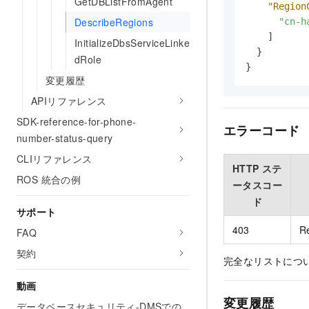
GetDBListFromAgent
"Region
DescribeRegions
"cn-h
]
InitializeDbsServiceLinke
}
dRole
}
変更履歴
APIリファレンス
SDK-reference-for-phone-
エラーコード
number-status-query
CLIリファレンス
HTTP ステ
ROS 統合の例
ータスコー
ド
サポート
403
R
FAQ
契約
完全なリストにつ
動画
変更履歴
データベースセキュリティ-DMSでの