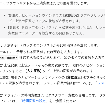
 ドロップダウンリストから上流変数または状態を選択します。
右側のナビゲーションウィンドウの
[変数設定]
タブをクリック
ブに上流の変数とタスクの状態が表示されます。
[変数名] ドロップダウンリストから状態を選択した場合、リレ
変数値パラメーターを設定する必要はありません。
ョナル演算子] ドロップダウンリストから比較演算子を選択します。
ールドに、予想される変数値または変数を入力します。
形式である必要があります。 次のタイプの変数を入力で
var_name}
数: 上流変数は上流ノードからの出力変数です。 右側のナビゲーショ
クリックすると、
[入力変数]
タブに上流の変数が表示されます。
ム変数: 右側のナビゲーションウィンドウの
[変数設定]
タブをクリッ
ステム変数が表示されます。 システム変数の詳細については、「
シス
数: デフォルトの時間変数またはタスクフロー変数を使用します。 タ
については、「
時間変数の設定
」をご参照ください。