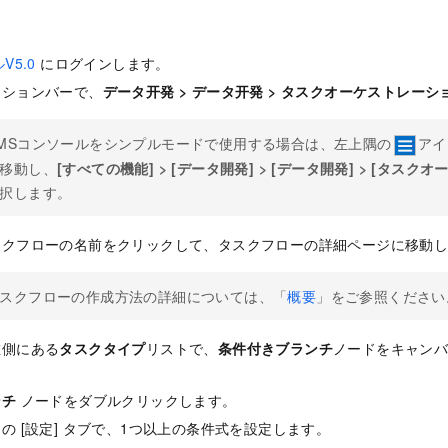
V5.0
にログインします。
ーションバーで、
データ开発
>
データ开発
>
タスクオーケストレーシ
MSコンソールをシンプルモードで使用する場合は、左上隅の
アイ
移動し、
[すべての機能]
>
[データ開発]
>
[データ開発]
>
[タスクオ
択します。
スクフローの名前をクリックして、タスクフローの詳細ページに移動
スクフローの作成方法の詳細については、「
概要
」をご参照ください
左側にある
タスクタイプ
リストで、
条件付きブランチ
ノードをキャン
ンチ
ノード
をダブルクリックし
ます。
の [設定] タブで、1つ以上の条件式を設定します。