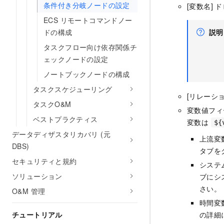
条件付き分岐ノードの設定
[変数名]
ECS リモートコマンドノー
ドの構成
説明
タスクフロー向け依存関係チ
ェックノードの設定
ノートブックノードの構成
タスクスケジューリング
[リレーシ
タスクO&M
変数値フィ
ベストプラクティス
変数は
${
データディザスタリカバリ (元
上流変
DBS)
タブを
セキュリティと規約
システ
ソリューション
ブにシ
さい。
O&M 管理
時間変
チュートリアル
の詳細