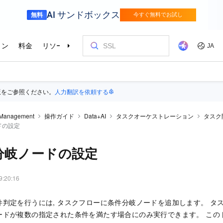
版をご参照ください。
人力翻訳を依頼する
 Management
操作ガイド
Data+AI
タスクオーケストレーション
タスク
ドの設定
分岐ノードの設定
9:20:16
件判定を行うには, タスクフローに条件分岐ノードを追加します。 タ
ードが複数の指定された条件を満たす場合にのみ実行できます。 この