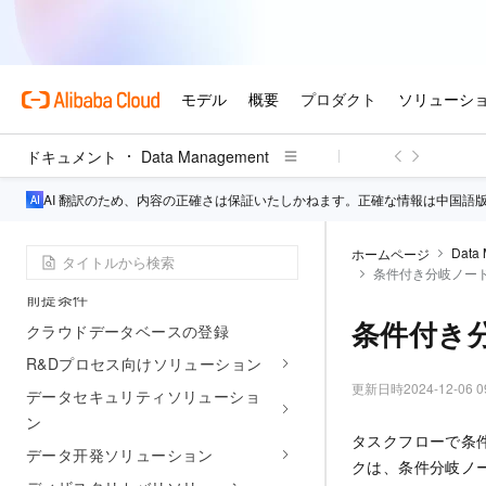
概要
概要
課金
ドキュメント
Data Management
お知らせと更新
AI 翻訳のため、内容の正確さは保証いたしかねます。正確な情報は中国語
クイックスタート
Data
ホームページ
Data Management クイックスタート
条件付き分岐ノー
前提条件
条件付き
クラウドデータベースの登録
R&Dプロセス向けソリューション
更新日時
2024-12-06 0
データセキュリティソリューショ
ン
タスクフローで条
データ开発ソリューション
クは、条件分岐ノ