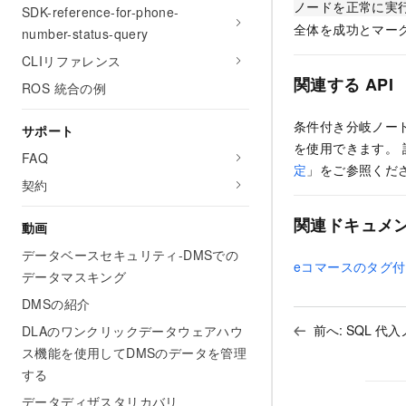
ノードを正常に実行
SDK-reference-for-phone-
全体を成功とマー
number-status-query
CLIリファレンス
関連する API
ROS 統合の例
条件付き分岐ノード
サポート
を使用できます。
FAQ
定
」をご参照くだ
契約
関連ドキュメ
動画
データベースセキュリティ-DMSでの
eコマースのタグ
データマスキング
DMSの紹介
前へ:
SQL 代
DLAのワンクリックデータウェアハウ
ス機能を使用してDMSのデータを管理
する
データディザスタリカバリ