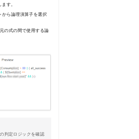
します。
トから論理演算子を選択
と元の式の間で使用する論
の判定ロジックを確認