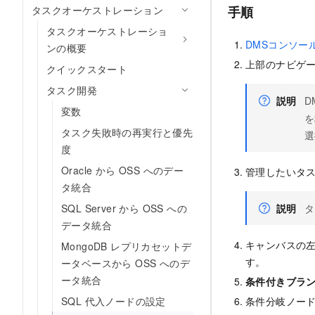
タスクオーケストレーション
手順
タスクオーケストレーショ
DMSコンソール
ンの概要
上部のナビゲ
クイックスタート
タスク開発
説明
D
変数
を
タスク失敗時の再実行と優先
選
度
Oracle から OSS へのデー
管理したいタ
タ統合
SQL Server から OSS への
説明
タ
データ統合
キャンバスの
MongoDB レプリカセットデ
す。
ータベースから OSS へのデ
ータ統合
条件付きブラ
SQL 代入ノードの設定
条件分岐ノード