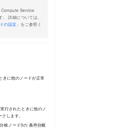
ompute Service
す。 詳細については、
ードの設定
」をご参照く
ときに他のノードが正常
に実行されたときに他のノ
ークします。
分岐ノード3の
条件分岐