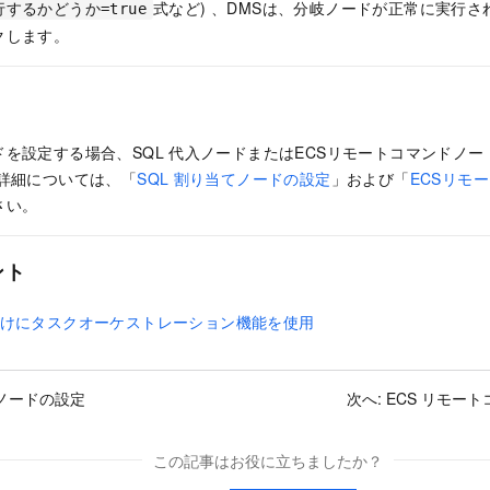
式など) 、DMSは、分岐ノードが正常に実行
するかどうか=true
クします。
を設定する場合、SQL
代入ノードまたはECSリモートコマンドノー
 詳細については、「
SQL
割り当てノードの設定
」および「
ECSリモ
さい。
ント
付けにタスクオーケストレーション機能を使用
入ノードの設定
次へ:
ECS リモー
この記事はお役に立ちましたか？