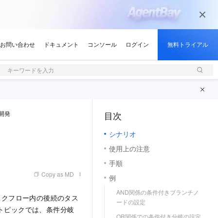
キーワードを入力
開発
目次
（1, M）
シナリオ
使用上の注意
手順
Copy as MD
例
AND関係の条件付きブランチノ
スクフロー内の後続のタス
ードの設定
トピックでは、条件分岐
OR関係での条件付き分岐の設定