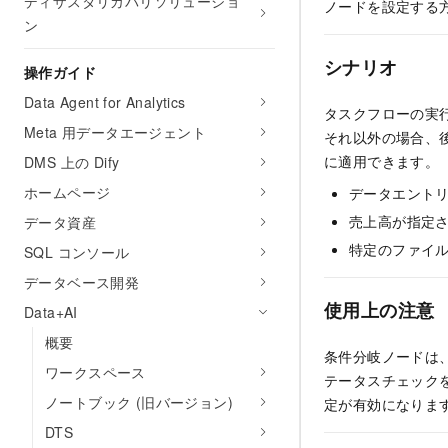
ディザスタリカバリソリューショ
ノードを設定する
ン
シナリオ
操作ガイド
Data Agent for Analytics
タスクフローの実
Meta 用データエージェント
それ以外の場合、
に適用できます。
DMS 上の Dify
ホームページ
データエント
売上高が指定
データ資産
特定のファイ
SQL コンソール
データベース開発
使用上の注意
Data+AI
概要
条件分岐ノードは
ワークスペース
テータスチェック
ノートブック (旧バージョン)
定が有効になりま
DTS