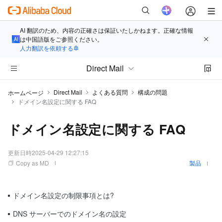
AI 翻訳のため、内容の正確さは保証いたしかねます。正確な情報
は中国語版をご参照ください。
人力翻訳を依頼する
Direct Mail
Direct Mail
よくある質問
構成の問題
ホームページ
ドメイン名設定に関する FAQ
ドメイン名設定に関する FAQ
更新日時
2025-04-29 12:27:15
Copy as MD
製品
ドメイン名設定の制限事項とは?
DNS サーバーでのドメイン名の設定