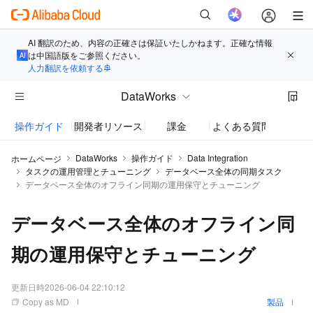
AI 翻訳のため、内容の正確さは保証いたしかねます。正確な情報
は中国語版をご参照ください。
人力翻訳を依頼する
DataWorks
操作ガイド
開発者リソース
課金
よくある質問
お知
DataWorks
操作ガイド
Data Integration
ホームページ
タスクの運用管理とチューニング
データベース全体の同期タスク
データベース全体のオフライン同期の運用保守とチューニング
データベース全体のオフライン同
期の運用保守とチューニング
更新日時
2026-06-04 22:10:12
Copy as MD
製品