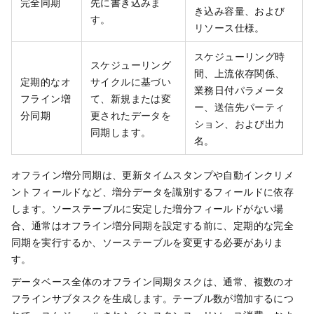
完全同期
先に書き込みま
き込み容量、および
す。
リソース仕様。
スケジューリング時
スケジューリング
間、上流依存関係、
定期的なオ
サイクルに基づい
業務日付パラメータ
フライン増
て、新規または変
ー、送信先パーティ
分同期
更されたデータを
ション、および出力
同期します。
名。
オフライン増分同期は、更新タイムスタンプや自動インクリメ
ントフィールドなど、増分データを識別するフィールドに依存
します。ソーステーブルに安定した増分フィールドがない場
合、通常はオフライン増分同期を設定する前に、定期的な完全
同期を実行するか、ソーステーブルを変更する必要がありま
す。
データベース全体のオフライン同期タスクは、通常、複数のオ
フラインサブタスクを生成します。テーブル数が増加するにつ