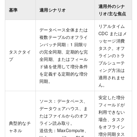
適用外のシナ
基準
適用シナリオ
リオ/主な焦点
リアルタイム
データベース全体または
CDC またはメ
複数テーブルのオフライ
ッセージ消費
ンバッチ同期：1 回限り
タスク。オフ
タスクタイ
の完全同期、定期的な完
ラインのトラ
プ
全同期、またはフィール
ブルシューテ
ド値を使用して増分条件
ィング方法は
を定義する定期的な増分
適用されませ
同期。
ん。
安定した増分
ソース：データベース、
フィールドが
データウェアハウス、ま
利用できない
たはファイルからのオフ
場合、タスク
典型的なチ
ライン読み取り。
をオフライン
ャネル
送信先：MaxCompute、
増分同期タス