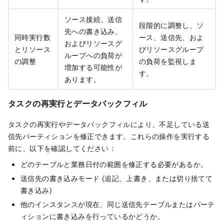
ソース接続、送信
段階的に調整し、ソ
先への書き込み、
同時実行数
ース、送信先、およ
およびリソースグ
とリソース
びリソースグループ
ループへの負荷が
の調整
の負荷を監視しま
増加する可能性が
す。
あります。
タスクの再実行とデータバックフィル
タスクの再実行やデータバックフィルにより、不足している送
信先パーティションを修正できます。これらの操作を実行する
前に、以下を確認してください：
どのテーブルと業務日付の範囲を修正する必要があるか。
送信先の書き込みモード (追記、上書き、または切り捨てて
書き込み)
他のインスタンスが現在、同じ送信先テーブルまたはパーテ
ィションに書き込みを行っているかどうか。