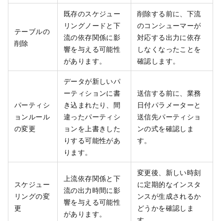
既存のスケジュー
削除する前に、下流
リングノードと下
のコンシューマーが
テーブルの
流の依存関係に影
対応する出力に依存
削除
響を与える可能性
しなくなったことを
があります。
確認します。
データが新しいパ
ーティションに書
送信する前に、業務
パーティシ
き込まれたり、間
日付パラメーターと
ョンルール
違ったパーティシ
送信先パーティショ
の変更
ョンを上書きした
ンの式を確認しま
りする可能性があ
す。
ります。
変更後、新しい時刻
上流依存関係と下
スケジュー
に定期的なインスタ
流の出力時間に影
リングの変
ンスが生成されるか
響を与える可能性
更
どうかを確認しま
があります。
す。