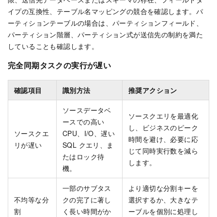
イプの互換性、テーブル名マッピングの競合を確認します。パ
ーティションテーブルの場合は、パーティションフィールド、
パーティション階層、パーティション式が送信先の制約を満た
していることも確認します。
完全同期タスクの実行が遅い
確認項目
識別方法
推奨アクション
ソースデータベ
ソースクエリを最適化
ースでの高い
し、ビジネスのピーク
ソースクエ
CPU、I/O、遅い
時間を避け、必要に応
リが遅い
SQL クエリ、ま
じて同時実行数を減ら
たはロック待
します。
機。
一部のサブタス
より適切な分割キーを
不均等な分
クの完了に著し
選択するか、大きなテ
割
く長い時間がか
ーブルを個別に処理し