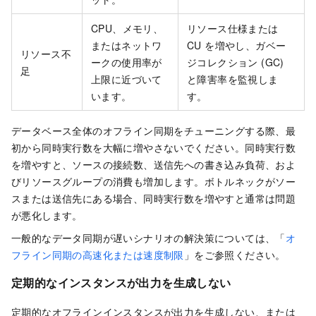
CPU、メモリ、
リソース仕様または
またはネットワ
CU を増やし、ガベー
リソース不
ークの使用率が
ジコレクション (GC)
足
上限に近づいて
と障害率を監視しま
います。
す。
データベース全体のオフライン同期をチューニングする際、最
初から同時実行数を大幅に増やさないでください。同時実行数
を増やすと、ソースの接続数、送信先への書き込み負荷、およ
びリソースグループの消費も増加します。ボトルネックがソー
スまたは送信先にある場合、同時実行数を増やすと通常は問題
が悪化します。
一般的なデータ同期が遅いシナリオの解決策については、「
オ
フライン同期の高速化または速度制限
」をご参照ください。
定期的なインスタンスが出力を生成しない
定期的なオフラインインスタンスが出力を生成しない、または