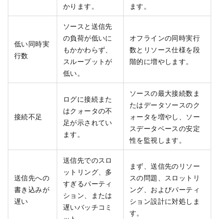
かります。
ます。
ソースと送信先
の負荷が低いに
オフラインの同時実行
低い同時実
もかかわらず、
数とリソース仕様を段
行数
スループットが
階的に増やします。
低い。
ソースの最大接続数ま
ログに接続また
たはデータソースのク
はクォータの不
接続不足
ォータを増やし、ソー
足が示されてい
スデータベースの安定
ます。
性を監視します。
送信先でのスロ
まず、送信先のリソー
ットリング、多
送信先への
スの問題、スロットリ
すぎるパーティ
書き込みが
ング、およびパーティ
ション、または
遅い
ション設計に対処しま
遅いバッチコミ
す。
ット。