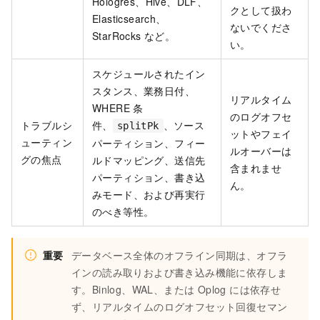
Hologres、Hive、DLF、
クとして扱わ
Elasticsearch、
ないでくださ
StarRocks など。
い。
スケジュールされたイン
スタンス、業務日付、
リアルタイム
WHERE 条
のログオフセ
トラブルシ
件、
、ソース
splitPk
ットやフェイ
ューティン
パーティション、フィー
ルオーバーは
グの焦点
ルドマッピング、送信先
含まれませ
パーティション、書き込
ん。
みモード、および再実行
のべき等性。
重要
データベース全体のオフライン同期は、オフラ
インの読み取りおよび書き込み機能に依存しま
す。Binlog、WAL、または Oplog には依存せ
ず、リアルタイムのログオフセット回復セマン